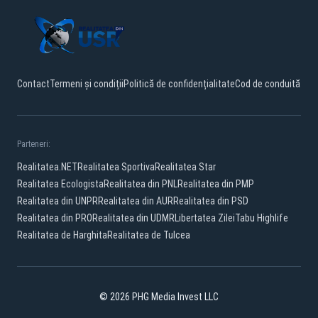
Contact
Termeni și condiții
Politică de confidențialitate
Cod de conduită
Parteneri:
Realitatea.NET
Realitatea Sportiva
Realitatea Star
Realitatea Ecologista
Realitatea din PNL
Realitatea din PMP
Realitatea din UNPR
Realitatea din AUR
Realitatea din PSD
Realitatea din PRO
Realitatea din UDMR
Libertatea Zilei
Tabu Highlife
Realitatea de Harghita
Realitatea de Tulcea
© 2026 PHG Media Invest LLC
Facebook
YouTube