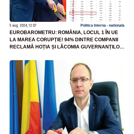
5 aug. 2024, 12:07
Politica Interna - nationala
EUROBAROMETRU: ROMÂNIA, LOCUL 1 ÎN UE
LA MAREA CORUPȚIE! 94% DINTRE COMPANII
RECLAMĂ HOȚIA ȘI LĂCOMIA GUVERNANȚILOR,
CARE CER „PARANDĂRĂT“ CA SĂ DEA
CONTRACTE PUBLICE