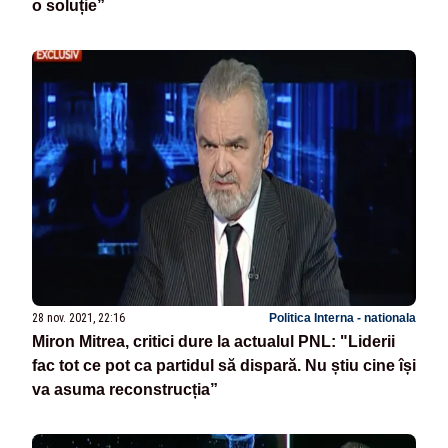
o soluție”
28 nov. 2021, 22:16
Politica Interna - nationala
Miron Mitrea, critici dure la actualul PNL: "Liderii
fac tot ce pot ca partidul să dispară. Nu știu cine își
va asuma reconstrucția”