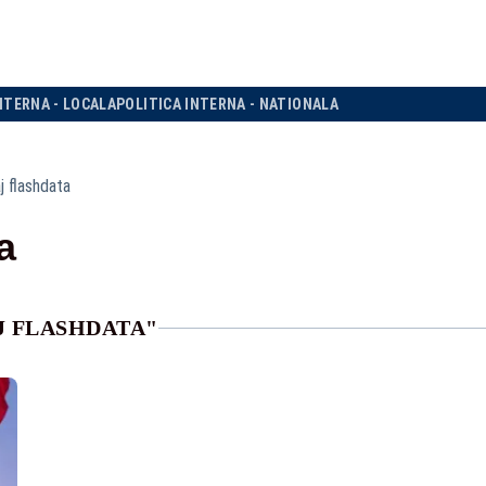
NTERNA - LOCALA
POLITICA INTERNA - NATIONALA
j flashdata
a
J FLASHDATA"