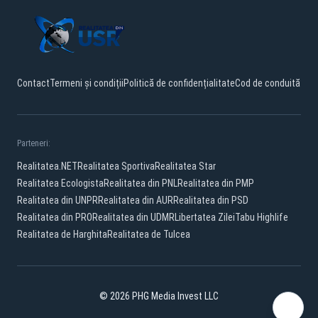
Contact
Termeni și condiții
Politică de confidențialitate
Cod de conduită
Parteneri:
Realitatea.NET
Realitatea Sportiva
Realitatea Star
Realitatea Ecologista
Realitatea din PNL
Realitatea din PMP
Realitatea din UNPR
Realitatea din AUR
Realitatea din PSD
Realitatea din PRO
Realitatea din UDMR
Libertatea Zilei
Tabu Highlife
Realitatea de Harghita
Realitatea de Tulcea
© 2026 PHG Media Invest LLC
Facebook
YouTube