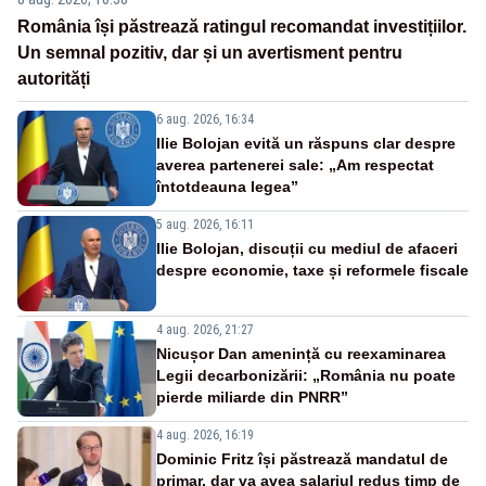
România își păstrează ratingul recomandat investițiilor.
Un semnal pozitiv, dar și un avertisment pentru
autorități
6 aug. 2026, 16:34
Ilie Bolojan evită un răspuns clar despre
averea partenerei sale: „Am respectat
întotdeauna legea”
5 aug. 2026, 16:11
Ilie Bolojan, discuții cu mediul de afaceri
despre economie, taxe și reformele fiscale
4 aug. 2026, 21:27
Nicușor Dan amenință cu reexaminarea
Legii decarbonizării: „România nu poate
pierde miliarde din PNRR”
4 aug. 2026, 16:19
Dominic Fritz își păstrează mandatul de
primar, dar va avea salariul redus timp de