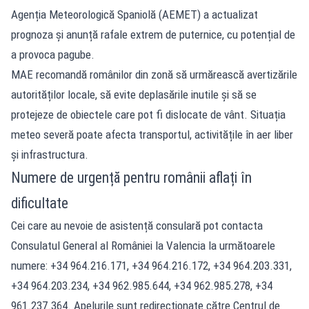
Agenția Meteorologică Spaniolă (AEMET) a actualizat
prognoza și anunță rafale extrem de puternice, cu potențial de
a provoca pagube.
MAE recomandă românilor din zonă să urmărească avertizările
autorităților locale, să evite deplasările inutile și să se
protejeze de obiectele care pot fi dislocate de vânt. Situația
meteo severă poate afecta transportul, activitățile în aer liber
și infrastructura.
Numere de urgență pentru românii aflați în
dificultate
Cei care au nevoie de asistență consulară pot contacta
Consulatul General al României la Valencia la următoarele
numere: +34 964.216.171, +34 964.216.172, +34 964.203.331,
+34 964.203.234, +34 962.985.644, +34 962.985.278, +34
961.237.364. Apelurile sunt redirecționate către Centrul de