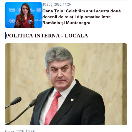
10 aug. 2026, 14:26
Oana Țoiu: Celebrăm anul acesta două
decenii de relații diplomatice între
România și Muntenegru
POLITICA INTERNA - LOCALA
8 aug. 2026, 10:38