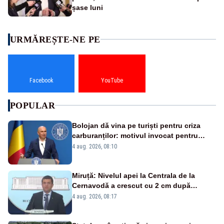
șase luni
URMĂREȘTE-NE PE
Facebook
YouTube
POPULAR
Bolojan dă vina pe turiști pentru criza
carburanților: motivul invocat pentru
scumpirile de la pompă
4 aug. 2026, 08:10
Miruță: Nivelul apei la Centrala de la
Cernavodă a crescut cu 2 cm după
intervenția de pe Brațul Bala
4 aug. 2026, 08:17