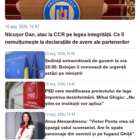
10 aug. 2026, 16:47
Nicușor Dan, atac la CCR pe legea integrității. Ce îl
nemulțumește la declarațiile de avere ale partenerilor
10 aug. 2026, 15:05
Ședință extraordinară de guvern la ora
16:00. Bolojan îi convoacă de urgență
astăzi pe miniștrii
10 aug. 2026, 14:45
PSD cere modificarea proiectului de lege
împotriva dezinformării. Mihai Ghigiu: „Nu
știm ce instituții vor aplica”
10 aug. 2026, 14:44
Anca Alexandrescu: ”Victor Ponta vrea să
spargă valul suveranist. Are în spate
personaje din servicii și pe fugarul Ghiță”