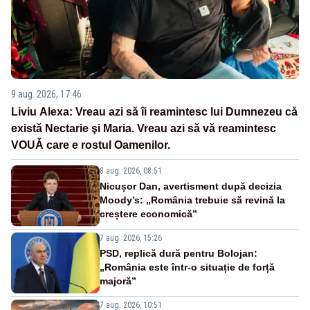
9 aug. 2026, 17:46
Liviu Alexa: Vreau azi sǎ îi reamintesc lui Dumnezeu cǎ
existǎ Nectarie şi Maria. Vreau azi sǎ vǎ reamintesc
VOUǍ care e rostul Oamenilor.
8 aug. 2026, 08:51
Nicușor Dan, avertisment după decizia
Moody’s: „România trebuie să revină la
creștere economică”
7 aug. 2026, 15:26
PSD, replică dură pentru Bolojan:
„România este într-o situație de forță
majoră”
7 aug. 2026, 10:51