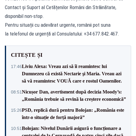
Contact și Suport al Cetățenilor Români din Străinătate,
disponibil non-stop.
Pentru situații cu adevărat urgente, românii pot suna
la telefonul de urgență al Consulatului: +34 677.842.467.
CITEȘTE ȘI
Liviu Alexa: Vreau azi sǎ îi reamintesc lui
17:46
Dumnezeu cǎ existǎ Nectarie şi Maria. Vreau azi
sǎ vǎ reamintesc VOUǍ care e rostul Oamenilor.
Nicușor Dan, avertisment după decizia Moody’s:
08:51
„România trebuie să revină la creștere economică”
PSD, replică dură pentru Bolojan: „România este
15:26
într-o situație de forță majoră”
Bolojan: Nivelul Dunării asigură o funcționare a
10:51
centralei de la Cernavodă de patru-cinci zile dacă