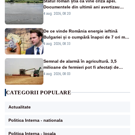
Statul român știa că vine criza apei.
Documentele din ultimii ani avertizau
asupra pericolului
4 aug. 2026, 08:20
De ce vinde România energie ieftină
Bulgariei și o cumpără înapoi de 7 ori mai
scump? Explicațiile unui fost ministru
4 aug. 2026, 08:33
Semnal de alarmă în agricultură. 3,5
milioane de fermieri pot fi afectați de
strategia pentru conservarea
4 aug. 2026, 08:03
biodiversității
CATEGORII POPULARE
Actualitate
Politica Interna - nationala
Politica Interna - locala