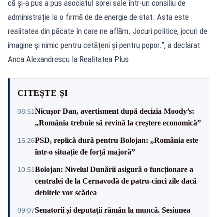
că și-a pus a pus asociatul sorei sale într-un consiliu de
administrație la o firmă de de energie de stat. Asta este
realitatea din păcate în care ne aflăm. Jocuri politice, jocuri de
imagine și nimic pentru cetățeni și pentru popor.”, a declarat
Anca Alexandrescu la Realitatea Plus.
CITEȘTE ȘI
Nicușor Dan, avertisment după decizia Moody’s:
08:51
„România trebuie să revină la creștere economică”
PSD, replică dură pentru Bolojan: „România este
15:26
într-o situație de forță majoră”
Bolojan: Nivelul Dunării asigură o funcționare a
10:51
centralei de la Cernavodă de patru-cinci zile dacă
debitele vor scădea
Senatorii și deputații rămân la muncă. Sesiunea
09:07