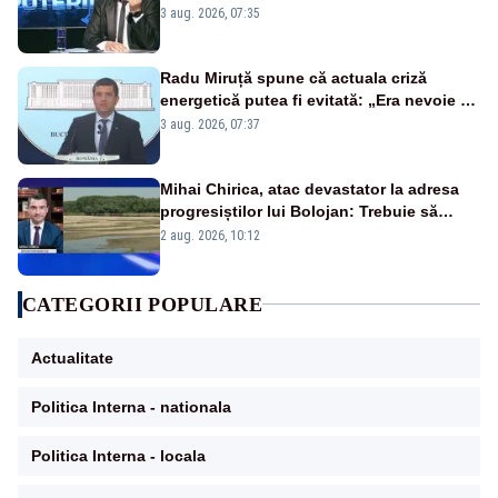
țipă mai tare, ci pe proiecte”
3 aug. 2026, 07:35
Radu Miruță spune că actuala criză
energetică putea fi evitată: „Era nevoie să
ne facem iarna car și vara sanie”
3 aug. 2026, 07:37
Mihai Chirica, atac devastator la adresa
progresiștilor lui Bolojan: Trebuie să
protejăm și natura, dar nu șținem omaneii
2 aug. 2026, 10:12
în stare permanentă de alertă
CATEGORII POPULARE
Actualitate
Politica Interna - nationala
Politica Interna - locala