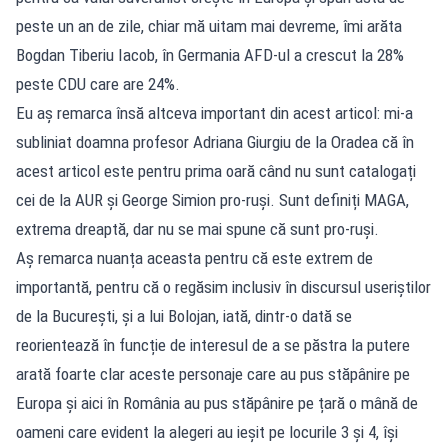
peste un an de zile, chiar mă uitam mai devreme, îmi arăta
Bogdan Tiberiu Iacob, în Germania AFD-ul a crescut la 28%
peste CDU care are 24%.
Eu aș remarca însă altceva important din acest articol: mi-a
subliniat doamna profesor Adriana Giurgiu de la Oradea că în
acest articol este pentru prima oară când nu sunt catalogați
cei de la AUR și George Simion pro-ruși. Sunt definiți MAGA,
extrema dreaptă, dar nu se mai spune că sunt pro-ruși.
Aș remarca nuanța aceasta pentru că este extrem de
importantă, pentru că o regăsim inclusiv în discursul useriștilor
de la București, și a lui Bolojan, iată, dintr-o dată se
reorientează în funcție de interesul de a se păstra la putere
arată foarte clar aceste personaje care au pus stăpânire pe
Europa și aici în România au pus stăpânire pe țară o mână de
oameni care evident la alegeri au ieșit pe locurile 3 și 4, își