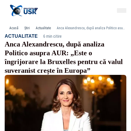
Acasă
Știri
Actualitate
Anca Alexandrescu, după analiza Politico asupra AUR: „Este o îngrijorare la Bruxelles pentru că valul suveranist crește în Europa”
·
ACTUALITATE
6 min citire
Anca Alexandrescu, după analiza
Politico asupra AUR: „Este o
îngrijorare la Bruxelles pentru că valul
suveranist crește în Europa”