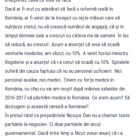
Dacă ar fi vrut cu adevărat să facă o reformă reală în
România, ar fi venit de la început cu niște măsuri care să
subțieze statul, nu să crească numărul de angajați, că și în
timpul domniei sale a crescut cu câteva mii de oameni. În loc
să reducă, au crescut. Acum a anunțat că vrea să scadă
veniturile medicilor, am văzut, cu 10%. A venit fostul ministru
Rogobete și a anunțat că i-a cerut să scadă cu 10%. Spitalele
suferă din cauza faptului că nu au personal suficient. Nici
personal auxiliar, nici medici. Ținem cu forța medicii în
România, cu chiu cu vai am reușit după mărirea salariilor din
2016-2017 să păstrăm medicii în România. Ce vrem acum? Să
distrugem și această ramură a României?
În primul rând ca președintele Nicușor Dan nu a chemat toate
partidele la negocieri. Ci doar partidele din arcul
guvernamental. Dacă între timp a făcut vreun anunț că i-a