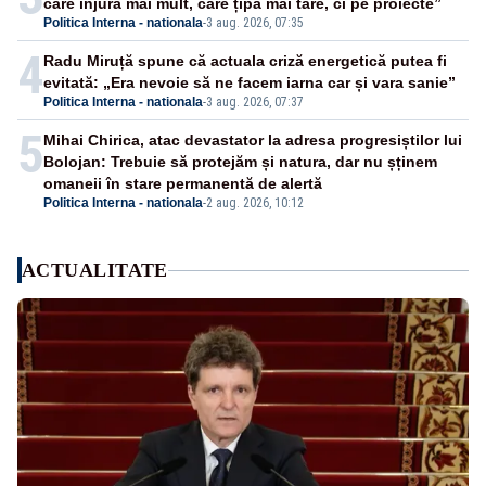
care înjură mai mult, care țipă mai tare, ci pe proiecte”
Politica Interna - nationala
-
3 aug. 2026, 07:35
4
Radu Miruță spune că actuala criză energetică putea fi
evitată: „Era nevoie să ne facem iarna car și vara sanie”
Politica Interna - nationala
-
3 aug. 2026, 07:37
5
Mihai Chirica, atac devastator la adresa progresiștilor lui
Bolojan: Trebuie să protejăm și natura, dar nu șținem
omaneii în stare permanentă de alertă
Politica Interna - nationala
-
2 aug. 2026, 10:12
ACTUALITATE