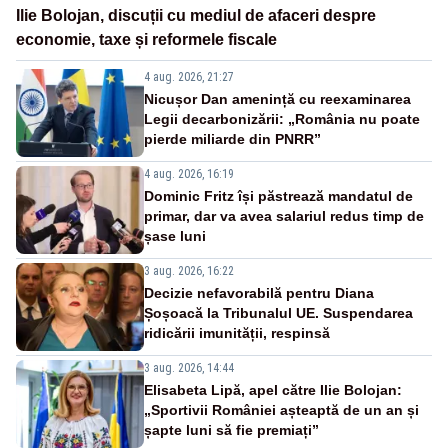
Ilie Bolojan, discuții cu mediul de afaceri despre
economie, taxe și reformele fiscale
4 aug. 2026, 21:27
Nicușor Dan amenință cu reexaminarea
Legii decarbonizării: „România nu poate
pierde miliarde din PNRR”
4 aug. 2026, 16:19
Dominic Fritz își păstrează mandatul de
primar, dar va avea salariul redus timp de
șase luni
3 aug. 2026, 16:22
Decizie nefavorabilă pentru Diana
Șoșoacă la Tribunalul UE. Suspendarea
ridicării imunității, respinsă
3 aug. 2026, 14:44
Elisabeta Lipă, apel către Ilie Bolojan:
„Sportivii României așteaptă de un an și
șapte luni să fie premiați”