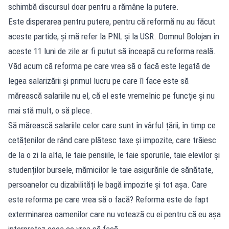
schimbă discursul doar pentru a rămâne la putere.
Este disperarea pentru putere, pentru că reformă nu au făcut
aceste partide, și mă refer la PNL și la USR. Domnul Bolojan în
aceste 11 luni de zile ar fi putut să înceapă cu reforma reală.
Văd acum că reforma pe care vrea să o facă este legată de
legea salarizării și primul lucru pe care îl face este să
mărească salariile nu el, că el este vremelnic pe funcție și nu
mai stă mult, o să plece.
Să mărească salariile celor care sunt în vârful țării, în timp ce
cetățenilor de rând care plătesc taxe și impozite, care trăiesc
de la o zi la alta, le taie pensiile, le taie sporurile, taie elevilor și
studenților bursele, mămicilor le taie asigurările de sănătate,
persoanelor cu dizabilități le bagă impozite și tot așa. Care
este reforma pe care vrea să o facă? Reforma este de fapt
exterminarea oamenilor care nu votează cu ei pentru că eu așa
interpretez ceea ce vrea să facă.