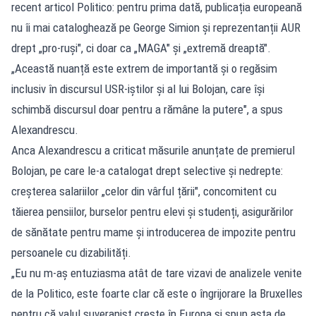
recent articol Politico: pentru prima dată, publicația europeană
nu îi mai cataloghează pe George Simion și reprezentanții AUR
drept „pro-ruși", ci doar ca „MAGA" și „extremă dreaptă".
„Această nuanță este extrem de importantă și o regăsim
inclusiv în discursul USR-iștilor și al lui Bolojan, care își
schimbă discursul doar pentru a rămâne la putere", a spus
Alexandrescu.
Anca Alexandrescu a criticat măsurile anunțate de premierul
Bolojan, pe care le-a catalogat drept selective și nedrepte:
creșterea salariilor „celor din vârful țării", concomitent cu
tăierea pensiilor, burselor pentru elevi și studenți, asigurărilor
de sănătate pentru mame și introducerea de impozite pentru
persoanele cu dizabilități.
„Eu nu m-aș entuziasma atât de tare vizavi de analizele venite
de la Politico, este foarte clar că este o îngrijorare la Bruxelles
pentru că valul suveranist crește în Europa și spun asta de