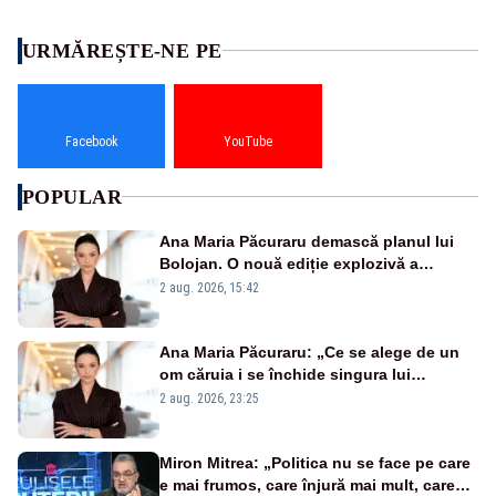
URMĂREȘTE-NE PE
Facebook
YouTube
POPULAR
Ana Maria Păcuraru demască planul lui
Bolojan. O nouă ediție explozivă a
emisiunii „Miza Zilei” la Realitatea PLUS
2 aug. 2026, 15:42
Ana Maria Păcuraru: „Ce se alege de un
om căruia i se închide singura lui
portiță?”
2 aug. 2026, 23:25
Miron Mitrea: „Politica nu se face pe care
e mai frumos, care înjură mai mult, care