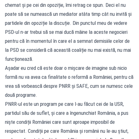
chemat și pe cei din opoziție, îmi retrag ce spun. Deci el nu
poate să se numească un mediator atâta timp cât nu invită și
partidele din opoziție la discuție. Din punctul meu de vedere
PSD-ul n-ar trebui să se mai ducă mâine la aceste negocieri
pentru că în momentul în care el a semnat demisiile celor de
la PSD se consideră că această coaliție nu mai există, nu mai
funcționează.
Așadar eu cred că este doar o mișcare de imagine sub nicio
formă nu va avea ca finalitate o reformă a României, pentru că
vrea să vorbească despre PNRR și SAFE, cum se numesc cele
două programe.
PNRR-ul este un program pe care l-au făcut cei de la USR,
partidul său de suflet, și care a îngenunchiat România, a pus
niște condiții României care sunt aproape imposibil de
respectat. Condiții pe care România și românii nu le-au știut,