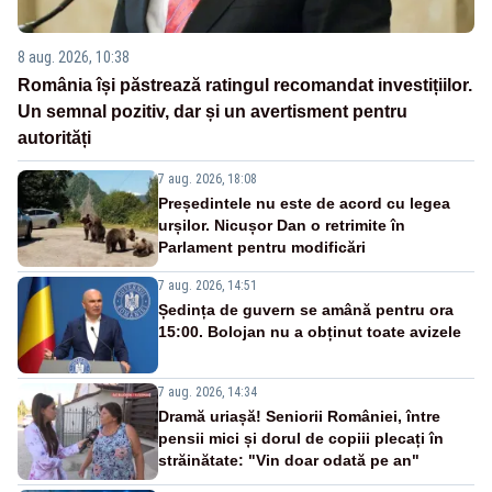
8 aug. 2026, 10:38
România își păstrează ratingul recomandat investițiilor.
Un semnal pozitiv, dar și un avertisment pentru
autorități
7 aug. 2026, 18:08
Președintele nu este de acord cu legea
urșilor. Nicușor Dan o retrimite în
Parlament pentru modificări
7 aug. 2026, 14:51
Ședința de guvern se amână pentru ora
15:00. Bolojan nu a obținut toate avizele
7 aug. 2026, 14:34
Dramă uriașă! Seniorii României, între
pensii mici și dorul de copiii plecați în
străinătate: "Vin doar odată pe an"