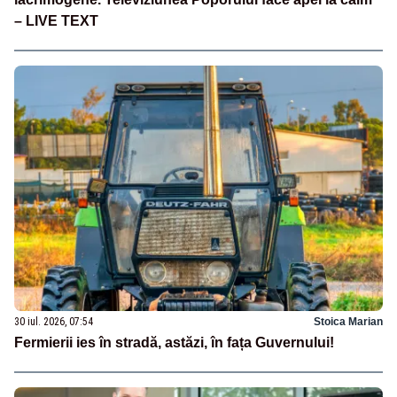
– LIVE TEXT
30 iul. 2026, 07:54
Stoica Marian
Fermierii ies în stradă, astăzi, în fața Guvernului!