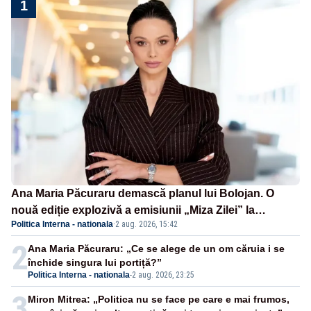
1
Ana Maria Păcuraru demască planul lui Bolojan. O
nouă ediție explozivă a emisiunii „Miza Zilei” la
Politica Interna - nationala
·
2 aug. 2026, 15:42
Realitatea PLUS
2
Ana Maria Păcuraru: „Ce se alege de un om căruia i se
închide singura lui portiță?”
Politica Interna - nationala
-
2 aug. 2026, 23:25
3
Miron Mitrea: „Politica nu se face pe care e mai frumos,