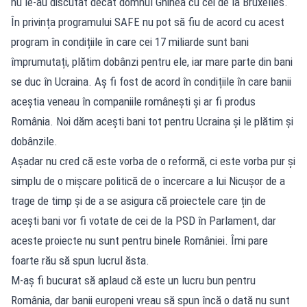
nu le-au discutat decât domnul Ghinea cu cei de la Bruxelles.
În privința programului SAFE nu pot să fiu de acord cu acest
program în condițiile în care cei 17 miliarde sunt bani
împrumutați, plătim dobânzi pentru ele, iar mare parte din bani
se duc în Ucraina. Aș fi fost de acord în condițiile în care banii
aceștia veneau în companiile românești și ar fi produs
România. Noi dăm acești bani tot pentru Ucraina și le plătim și
dobânzile.
Așadar nu cred că este vorba de o reformă, ci este vorba pur și
simplu de o mișcare politică de o încercare a lui Nicușor de a
trage de timp și de a se asigura că proiectele care țin de
acești bani vor fi votate de cei de la PSD în Parlament, dar
aceste proiecte nu sunt pentru binele României. Îmi pare
foarte rău să spun lucrul ăsta.
M-aș fi bucurat să aplaud că este un lucru bun pentru
România, dar banii europeni vreau să spun încă o dată nu sunt