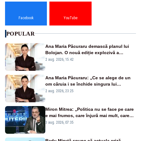
Facebook
YouTube
POPULAR
Ana Maria Păcuraru demască planul lui
Bolojan. O nouă ediție explozivă a
emisiunii „Miza Zilei” la Realitatea PLUS
2 aug. 2026, 15:42
Ana Maria Păcuraru: „Ce se alege de un
om căruia i se închide singura lui
portiță?”
2 aug. 2026, 23:25
Miron Mitrea: „Politica nu se face pe care
e mai frumos, care înjură mai mult, care
țipă mai tare, ci pe proiecte”
3 aug. 2026, 07:35
Radu Miruță spune că actuala criză