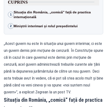
CUPRINS
Situația din România, „comică” față de practica
1
internațională
Miniștrii interimari și rolul președintelui
2
„Acest guvern nu este în situaţia unui guvern interimar, ci este
un guvern demis prin moţiune de cenzură. În Constituţie spune
că în cazul în care guvernul este demis prin moţiune de
cenzură, acel guvern administrează treburile curente ale ţării
până la depunerea jurământului de către un nou guvern. Deci
asta trebuie avut în vedere, că ei pot să stea acolo mult şi bine
până când va veni cineva şi va spune: «noi suntem noul
guvern»”, a explicat Zegrean la un post TV.
Situația din România, „comică” față de practica