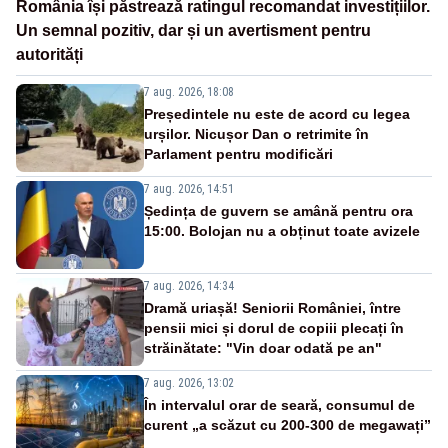
România își păstrează ratingul recomandat investițiilor.
Un semnal pozitiv, dar și un avertisment pentru
autorități
7 aug. 2026, 18:08
Președintele nu este de acord cu legea
urșilor. Nicușor Dan o retrimite în
Parlament pentru modificări
7 aug. 2026, 14:51
Ședința de guvern se amână pentru ora
15:00. Bolojan nu a obținut toate avizele
7 aug. 2026, 14:34
Dramă uriașă! Seniorii României, între
pensii mici și dorul de copiii plecați în
străinătate: "Vin doar odată pe an"
7 aug. 2026, 13:02
În intervalul orar de seară, consumul de
curent „a scăzut cu 200-300 de megawați”