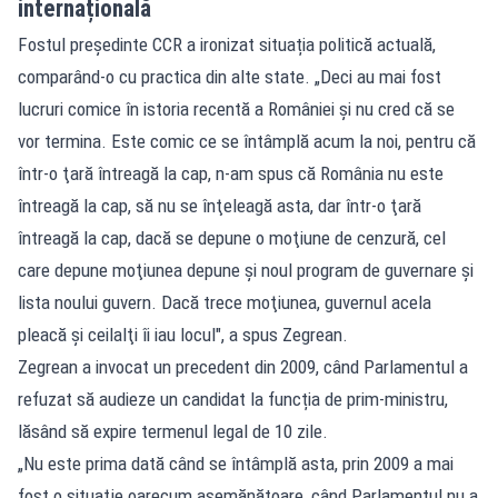
internațională
Fostul președinte CCR a ironizat situația politică actuală,
comparând-o cu practica din alte state. „Deci au mai fost
lucruri comice în istoria recentă a României şi nu cred că se
vor termina. Este comic ce se întâmplă acum la noi, pentru că
într-o ţară întreagă la cap, n-am spus că România nu este
întreagă la cap, să nu se înţeleagă asta, dar într-o ţară
întreagă la cap, dacă se depune o moţiune de cenzură, cel
care depune moţiunea depune şi noul program de guvernare şi
lista noului guvern. Dacă trece moţiunea, guvernul acela
pleacă şi ceilalţi îi iau locul", a spus Zegrean.
Zegrean a invocat un precedent din 2009, când Parlamentul a
refuzat să audieze un candidat la funcția de prim-ministru,
lăsând să expire termenul legal de 10 zile.
„Nu este prima dată când se întâmplă asta, prin 2009 a mai
fost o situaţie oarecum asemănătoare, când Parlamentul nu a