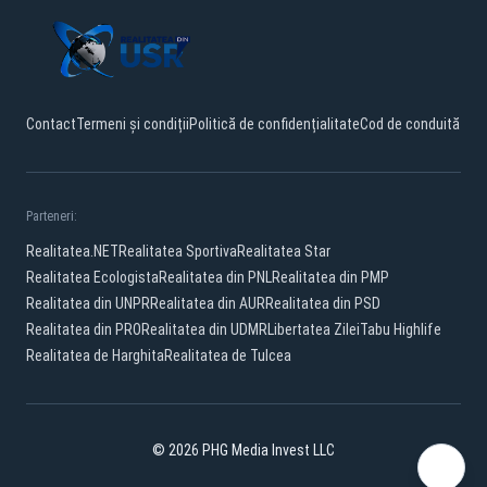
Contact
Termeni și condiții
Politică de confidențialitate
Cod de conduită
Parteneri:
Realitatea.NET
Realitatea Sportiva
Realitatea Star
Realitatea Ecologista
Realitatea din PNL
Realitatea din PMP
Realitatea din UNPR
Realitatea din AUR
Realitatea din PSD
Realitatea din PRO
Realitatea din UDMR
Libertatea Zilei
Tabu Highlife
Realitatea de Harghita
Realitatea de Tulcea
© 2026 PHG Media Invest LLC
Facebook
YouTube