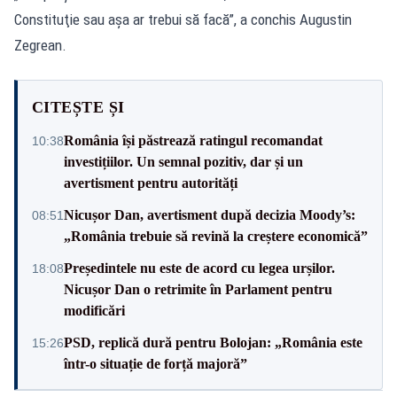
Constituţie sau aşa ar trebui să facă”, a conchis Augustin
Zegrean.
CITEȘTE ȘI
România își păstrează ratingul recomandat
10:38
investițiilor. Un semnal pozitiv, dar și un
avertisment pentru autorități
Nicușor Dan, avertisment după decizia Moody’s:
08:51
„România trebuie să revină la creștere economică”
Președintele nu este de acord cu legea urșilor.
18:08
Nicușor Dan o retrimite în Parlament pentru
modificări
PSD, replică dură pentru Bolojan: „România este
15:26
într-o situație de forță majoră”