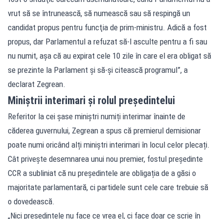
vrut să se întrunească, să numească sau să respingă un
candidat propus pentru funcţia de prim-ministru. Adică a fost
propus, dar Parlamentul a refuzat să-l asculte pentru a fi sau
nu numit, aşa că au expirat cele 10 zile în care el era obligat să
se prezinte la Parlament şi să-şi citească programul”, a
declarat Zegrean.
Miniștrii interimari și rolul președintelui
Referitor la cei șase miniștri numiți interimar înainte de
căderea guvernului, Zegrean a spus că premierul demisionar
poate numi oricând alți miniștri interimari în locul celor plecați.
Cât privește desemnarea unui nou premier, fostul președinte
CCR a subliniat că nu președintele are obligația de a găsi o
majoritate parlamentară, ci partidele sunt cele care trebuie să
o dovedească.
„Nici preşedintele nu face ce vrea el, ci face doar ce scrie în