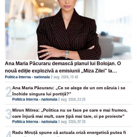
Ana Maria Păcuraru demască planul lui Bolojan. O
nouă ediție explozivă a emisiunii „Miza Zilei” la
Politica Interna - nationala
·
2 aug. 2026, 15:42
Realitatea PLUS
2
Ana Maria Păcuraru: „Ce se alege de un om căruia i se
închide singura lui portiță?”
Politica Interna - nationala
-
2 aug. 2026, 23:25
3
Miron Mitrea: „Politica nu se face pe care e mai frumos,
care înjură mai mult, care țipă mai tare, ci pe proiecte”
Politica Interna - nationala
-
3 aug. 2026, 07:35
4
Radu Miruță spune că actuala criză energetică putea fi