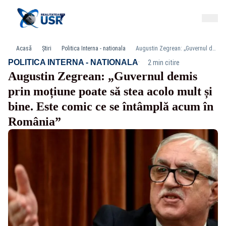
Acasă
Știri
Politica Interna - nationala
Augustin Zegrean: „Guvernul demis prin moțiune poate să stea acolo mult și bine. Este comic ce se întâmplă acum în România”
·
POLITICA INTERNA - NATIONALA
2 min citire
Augustin Zegrean: „Guvernul demis
prin moțiune poate să stea acolo mult și
bine. Este comic ce se întâmplă acum în
România”