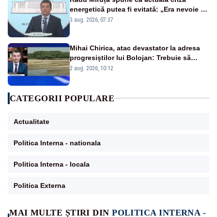
energetică putea fi evitată: „Era nevoie să
ne facem iarna car și vara sanie”
3 aug. 2026, 07:37
Mihai Chirica, atac devastator la adresa
progresiștilor lui Bolojan: Trebuie să
protejăm și natura, dar nu șținem omaneii
2 aug. 2026, 10:12
în stare permanentă de alertă
CATEGORII POPULARE
Actualitate
Politica Interna - nationala
Politica Interna - locala
Politica Externa
MAI MULTE ȘTIRI DIN
POLITICA INTERNA -