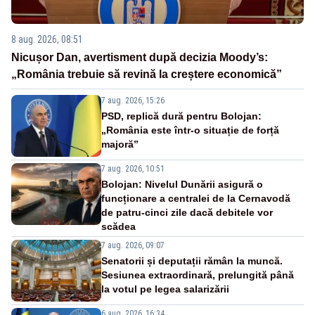
8 aug. 2026, 08:51
Nicușor Dan, avertisment după decizia Moody’s:
„România trebuie să revină la creștere economică”
7 aug. 2026, 15:26
PSD, replică dură pentru Bolojan:
„România este într-o situație de forță
majoră”
7 aug. 2026, 10:51
Bolojan: Nivelul Dunării asigură o
funcționare a centralei de la Cernavodă
de patru-cinci zile dacă debitele vor
scădea
7 aug. 2026, 09:07
Senatorii și deputații rămân la muncă.
Sesiunea extraordinară, prelungită până
la votul pe legea salarizării
6 aug. 2026, 16:34