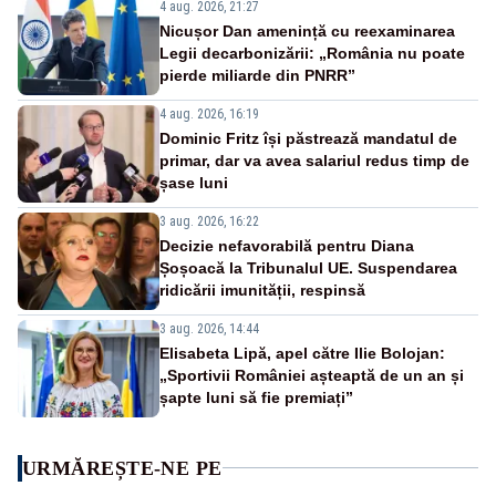
4 aug. 2026, 21:27
Nicușor Dan amenință cu reexaminarea
Legii decarbonizării: „România nu poate
pierde miliarde din PNRR”
4 aug. 2026, 16:19
Dominic Fritz își păstrează mandatul de
primar, dar va avea salariul redus timp de
șase luni
3 aug. 2026, 16:22
Decizie nefavorabilă pentru Diana
Șoșoacă la Tribunalul UE. Suspendarea
ridicării imunității, respinsă
3 aug. 2026, 14:44
Elisabeta Lipă, apel către Ilie Bolojan:
„Sportivii României așteaptă de un an și
șapte luni să fie premiați”
URMĂREȘTE-NE PE