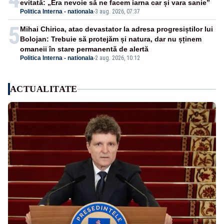
evitată: „Era nevoie să ne facem iarna car și vara sanie”
Politica Interna - nationala
-
3 aug. 2026, 07:37
5
Mihai Chirica, atac devastator la adresa progresiștilor lui
Bolojan: Trebuie să protejăm și natura, dar nu șținem
omaneii în stare permanentă de alertă
Politica Interna - nationala
-
2 aug. 2026, 10:12
ACTUALITATE