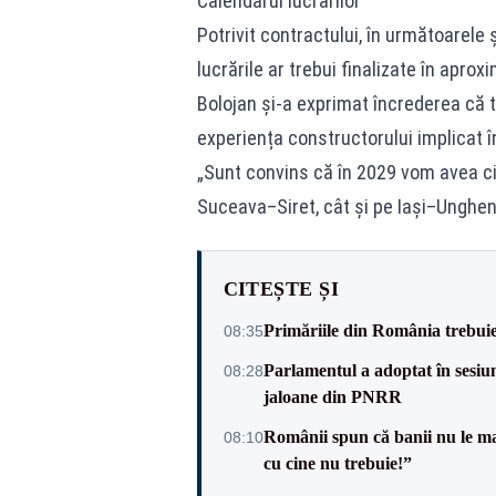
Calendarul lucrărilor
Potrivit contractului, în următoarele 
lucrările ar trebui finalizate în aprox
Bolojan și-a exprimat încrederea că 
experiența constructorului implicat î
„Sunt convins că în 2029 vom avea ci
Suceava–Siret, cât și pe Iași–Ungheni
CITEȘTE ȘI
Primăriile din România trebuie 
08:35
Parlamentul a adoptat în sesiun
08:28
jaloane din PNRR
Românii spun că banii nu le ma
08:10
cu cine nu trebuie!”