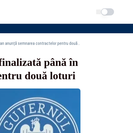
Schimba tema
Autostrada Pașcani–Suceava–Siret ar putea fi finalizată până în 2029. Bolojan anunță semnarea contractelor pentru două loturi
inalizată până în
ntru două loturi