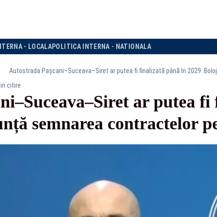
NTERNA - LOCALA
POLITICA INTERNA - NATIONALA
in citire
i–Suceava–Siret ar putea fi f
unță semnarea contractelor pe