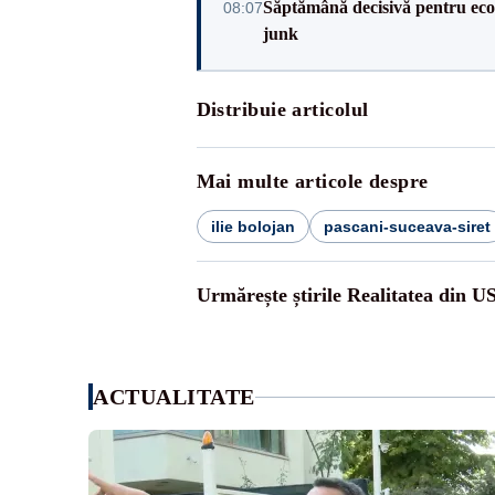
Săptămână decisivă pentru ec
08:07
junk
Distribuie articolul
Mai multe articole despre
ilie bolojan
pascani-suceava-siret
Urmărește știrile Realitatea din U
ACTUALITATE