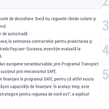
sele de dezvoltare. Dacă nu, regiunile rămân izolate și
rul.
i de autostradă
uceava, la semnarea contractelor pentru proiectarea și
rada Pașcani–Suceava, investiție evaluată la
A.
onduri europene nerambursabile, prin Programul Transport
e susținut prin mecanismul SAFE.
 finanțare în programul SAFE, pentru că altfel exista
șirii capacității de finanțare. În același timp, este
strategice pentru regiunea de nord-est”, a explicat