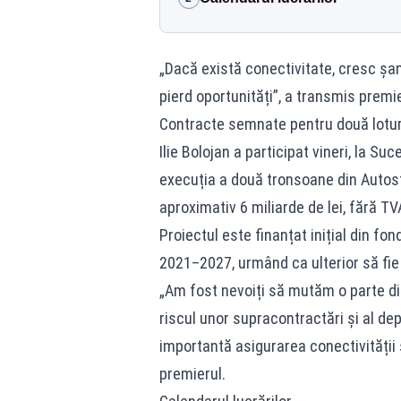
„Dacă există conectivitate, cresc șan
pierd oportunități”, a transmis premie
Contracte semnate pentru două lotur
Ilie Bolojan a participat vineri, la S
execuția a două tronsoane din Autost
aproximativ 6 miliarde de lei, fără TV
Proiectul este finanțat inițial din f
2021–2027, urmând ca ulterior să fi
„Am fost nevoiți să mutăm o parte din
riscul unor supracontractări și al depă
importantă asigurarea conectivității 
premierul.