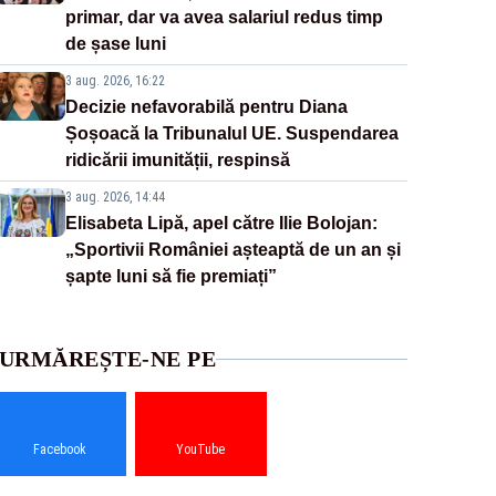
primar, dar va avea salariul redus timp
de șase luni
3 aug. 2026, 16:22
Decizie nefavorabilă pentru Diana
Șoșoacă la Tribunalul UE. Suspendarea
ridicării imunității, respinsă
3 aug. 2026, 14:44
Elisabeta Lipă, apel către Ilie Bolojan:
„Sportivii României așteaptă de un an și
șapte luni să fie premiați”
URMĂREȘTE-NE PE
Facebook
YouTube