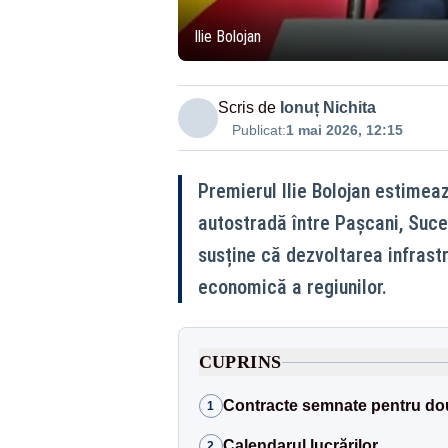
Ilie Bolojan
Scris de
Ionuț Nichita
Publicat:
1 mai 2026, 12:15
Premierul Ilie Bolojan estimea
autostradă între Pașcani, Sucea
susține că dezvoltarea infrastr
economică a regiunilor.
CUPRINS
Contracte semnate pentru dou
1
Calendarul lucrărilor
2