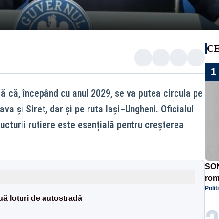
CE
1
ză că, începând cu anul 2029, se va putea circula pe
va și Siret, dar și pe ruta Iași–Ungheni. Oficialul
ucturii rutiere este esențială pentru creșterea
SON
rom
Polit
ă loturi de autostradă