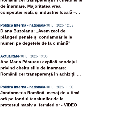
2
Românii cer transparență în cheltuielile
de înarmare. Majoritatea vrea
competiție reală și industrie locală –
SONDAJ
3
Politica Interna - nationala
-
30 iul. 2026, 12:58
Diana Buzoianu: „Avem zeci de
plângeri penale și condamnările le
numeri pe degetele de la o mână”
4
Actualitate
-
30 iul. 2026, 13:06
Ana Maria Păcuraru explică sondajul
privind cheltuielile de înarmare:
Românii cer transparență în achiziții și
un echilibru între partenerii externi
5
Politica Interna - nationala
-
30 iul. 2026, 11:08
Jandarmeria Română, mesaj de ultimă
oră pe fondul tensiunilor de la
protestul masiv al fermierilor - VIDEO