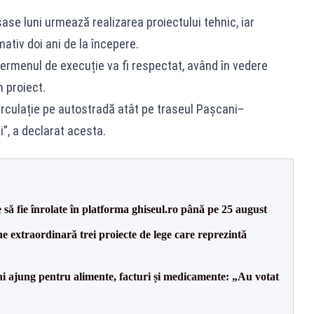
șase luni urmează realizarea proiectului tehnic, iar
imativ doi ani de la începere.
termenul de execuție va fi respectat, având în vedere
n proiect.
rculație pe autostradă atât pe traseul Pașcani–
”, a declarat acesta.
să fie înrolate în platforma ghiseul.ro până pe 25 august
e extraordinară trei proiecte de lege care reprezintă
i ajung pentru alimente, facturi și medicamente: „Au votat