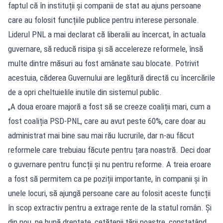
faptul că în instituții și companii de stat au ajuns persoane
care au folosit funcțiile publice pentru interese personale.
Liderul PNL a mai declarat că liberalii au încercat, în actuala
guvernare, să reducă risipa și să accelereze reformele, însă
multe dintre măsuri au fost amânate sau blocate. Potrivit
acestuia, căderea Guvernului are legătură directă cu încercările
de a opri cheltuielile inutile din sistemul public.
„A doua eroare majoră a fost să se creeze coaliții mari, cum a
fost coaliția PSD-PNL, care au avut peste 60%, care doar au
administrat mai bine sau mai rău lucrurile, dar n-au făcut
reformele care trebuiau făcute pentru țara noastră. Deci doar
o guvernare pentru funcții și nu pentru reforme. A treia eroare
a fost să permitem ca pe poziții importante, în companii și în
unele locuri, să ajungă persoane care au folosit aceste funcții
în scop extractiv pentru a extrage rente de la statul român. Și
din nou, pe bună dreptate, cetățenii țării noastre, constatând