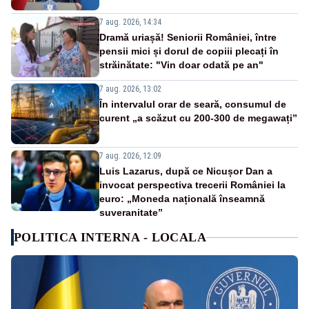
7 aug. 2026, 14:34
Dramă uriașă! Seniorii României, între
pensii mici și dorul de copiii plecați în
străinătate: "Vin doar odată pe an"
7 aug. 2026, 13:02
În intervalul orar de seară, consumul de
curent „a scăzut cu 200-300 de megawați”
7 aug. 2026, 12:09
Luis Lazarus, după ce Nicușor Dan a
invocat perspectiva trecerii României la
euro: „Moneda națională înseamnă
suveranitate”
POLITICA INTERNA - LOCALA