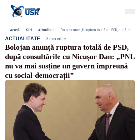
Acasă
Știri
Actualitate
Bolojan anunță ruptura totală de PSD, după consultările cu Nicușor Dan: „PNL nu va mai susține un guvern împreună cu social-democrații”
·
ACTUALITATE
3 min citire
Bolojan anunță ruptura totală de PSD,
după consultările cu Nicușor Dan: „PNL
nu va mai susține un guvern împreună
cu social-democrații”