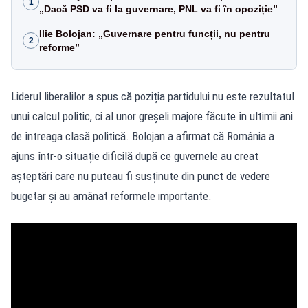
1
„Dacă PSD va fi la guvernare, PNL va fi în opoziție”
Ilie Bolojan: „Guvernare pentru funcții, nu pentru
2
reforme”
Liderul liberalilor a spus că poziția partidului nu este rezultatul
unui calcul politic, ci al unor greșeli majore făcute în ultimii ani
de întreaga clasă politică. Bolojan a afirmat că România a
ajuns într-o situație dificilă după ce guvernele au creat
așteptări care nu puteau fi susținute din punct de vedere
bugetar și au amânat reformele importante.