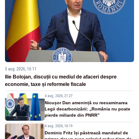
5 aug. 2026, 16:11
Ilie Bolojan, discuții cu mediul de afaceri despre
economie, taxe și reformele fiscale
4 aug. 2026, 21:27
Nicușor Dan amenință cu reexaminarea
Legii decarbonizării: „România nu poate
pierde miliarde din PNRR”
4 aug. 2026, 16:19
Dominic Fritz își păstrează mandatul de
primar, dar va avea salariul redus timp de