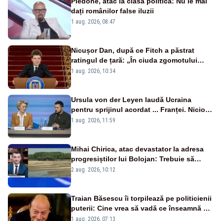
Piedone, atac la clasa politică: Nu le mai
dați românilor false iluzii
1 aug. 2026, 08:47
Nicușor Dan, după ce Fitch a păstrat
ratingul de țară: „În ciuda zgomotului
politic, România funcționează”
1 aug. 2026, 10:34
Ursula von der Leyen laudă Ucraina
pentru sprijinul acordat ... Franței. Nicio
reacție privind ajutorul energetic promis
1 aug. 2026, 11:59
României
Mihai Chirica, atac devastator la adresa
progresiștilor lui Bolojan: Trebuie să
protejăm și natura, dar nu șținem omaneii
2 aug. 2026, 10:12
în stare permanentă de alertă
Traian Băsescu îi torpilează pe politicienii
puterii: Cine vrea să vadă ce înseamnă să
fii prost, se uită la România
1 aug. 2026, 07:13