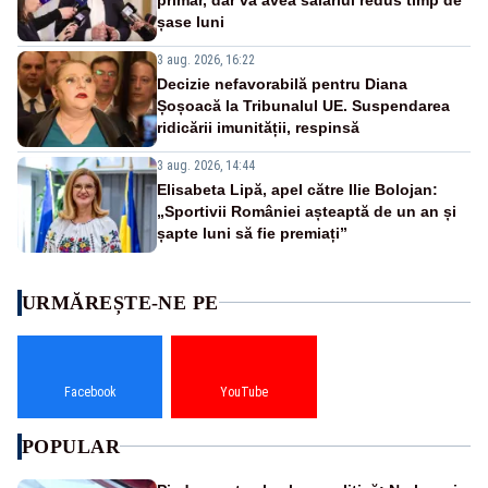
șase luni
3 aug. 2026, 16:22
Decizie nefavorabilă pentru Diana
Șoșoacă la Tribunalul UE. Suspendarea
ridicării imunității, respinsă
3 aug. 2026, 14:44
Elisabeta Lipă, apel către Ilie Bolojan:
„Sportivii României așteaptă de un an și
șapte luni să fie premiați”
URMĂREȘTE-NE PE
Facebook
YouTube
POPULAR