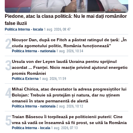
Piedone, atac la clasa politică: Nu le mai dați românilor
false iluzii
Politica Interna - locala
·
1 aug. 2026, 08:47
2
Nicușor Dan, după ce Fitch a păstrat ratingul de țară: „În
ciuda zgomotului politic, România funcționează”
Politica Interna - nationala
-
1 aug. 2026, 10:34
3
Ursula von der Leyen laudă Ucraina pentru sprijinul
acordat ... Franței. Nicio reacție privind ajutorul energetic
promis României
Politica Externa
-
1 aug. 2026, 11:59
4
Mihai Chirica, atac devastator la adresa progresiștilor lui
Bolojan: Trebuie să protejăm și natura, dar nu șținem
omaneii în stare permanentă de alertă
Politica Interna - nationala
-
2 aug. 2026, 10:12
5
Traian Băsescu îi torpilează pe politicienii puterii: Cine
vrea să vadă ce înseamnă să fii prost, se uită la România
Politica Interna - locala
-
1 aug. 2026, 07:13