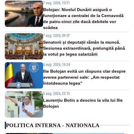
7 aug. 2026, 10:51
Bolojan: Nivelul Dunării asigură o
funcționare a centralei de la Cernavodă
de patru-cinci zile dacă debitele vor
scădea
7 aug. 2026, 09:07
Senatorii și deputații rămân la muncă.
Sesiunea extraordinară, prelungită până
la votul pe legea salarizării
6 aug. 2026, 16:34
Ilie Bolojan evită un răspuns clar despre
averea partenerei sale: „Am respectat
întotdeauna legea”
5 aug. 2026, 22:15
Laurențiu Botin a descins la vila lui Ilie
Bolojan
POLITICA INTERNA - NATIONALA