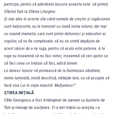
participe, pentru că adevărata bucurie aceasta este: să primiți
Sfântul Duh la Sfânta Liturghie.
Și mai ales în aceste zile când numele de creștin și rugăciunea
sunt batjocorite, eu le transmit cu toată inima tuturor, dar mai
cu seamă mamelor, care sunt primii duhovnici și educatori ai
copiilor, să nu fie complexate, să nu se simtă depășite de
acest obicei de a ne ruga, pentru că acolo este puterea. A te
ruga nu înseamnă să nu faci nimic, înseamnă să ceri ajutor ca
să faci ceea ce trebuie să faci, adică binele.
Le doresc tuturor să primească de la Dumnezeu sănătate,
minte luminată, inimă deschisă, nădejde tare, ca să accepte să
facă voia Lui în viața noastră. Mulțumesc!”
ȘTIREA INIȚIALĂ
Călin Georgescu a fost întâmpinat de oameni cu buchete de
flori și mesaje de susținere. El a dat mâna cu aceștia, i-a