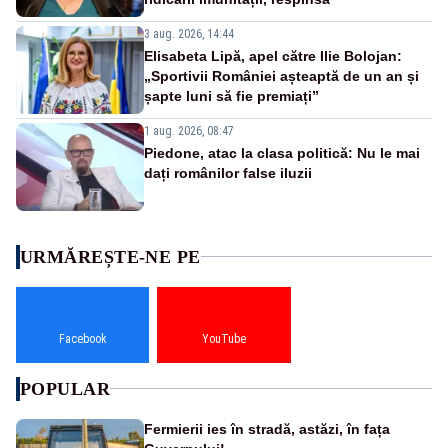
3 aug. 2026, 14:44
Elisabeta Lipă, apel către Ilie Bolojan:
„Sportivii României așteaptă de un an și
șapte luni să fie premiați”
1 aug. 2026, 08:47
Piedone, atac la clasa politică: Nu le mai
dați românilor false iluzii
URMĂREȘTE-NE PE
Facebook
YouTube
POPULAR
Fermierii ies în stradă, astăzi, în fața