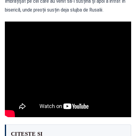
îmbrățișat pe cei care au venit să-l susțină și apoi a intrat în
biserică, unde preoții susțin deja slujba de Rusalii.
CITEȘTE ȘI