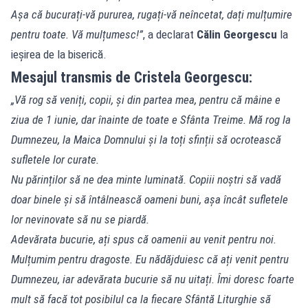
Așa că bucurați-vă pururea, rugați-vă neîncetat, dați mulțumire
pentru toate. Vă mulțumesc!”
, a declarat
Călin Georgescu
la
ieșirea de la biserică.
Mesajul transmis de Cristela Georgescu:
„Vă rog să veniți, copii, și din partea mea, pentru că mâine e
ziua de 1 iunie, dar înainte de toate e Sfânta Treime. Mă rog la
Dumnezeu, la Maica Domnului și la toți sfinții să ocrotească
sufletele lor curate.
Nu părinților să ne dea minte luminată. Copiii noștri să vadă
doar binele și să întâlnească oameni buni, așa încât sufletele
lor nevinovate să nu se piardă.
Adevărata bucurie, ați spus că oamenii au venit pentru noi.
Mulțumim pentru dragoste. Eu nădăjduiesc că ați venit pentru
Dumnezeu, iar adevărata bucurie să nu uitați. Îmi doresc foarte
mult să facă tot posibilul ca la fiecare Sfântă Liturghie să