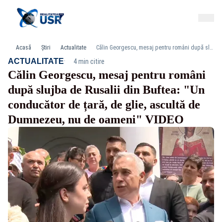
Acasă
Știri
Actualitate
Călin Georgescu, mesaj pentru români după slujba de Rusalii din Buftea: "Un conducător de țară, de glie, ascultă de Dumnezeu, nu de oameni" VIDEO
·
ACTUALITATE
4 min citire
Călin Georgescu, mesaj pentru români
după slujba de Rusalii din Buftea: "Un
conducător de țară, de glie, ascultă de
Dumnezeu, nu de oameni" VIDEO