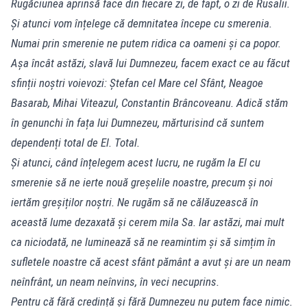
Rugăciunea aprinsă face din fiecare zi, de fapt, o zi de Rusalii.
Și atunci vom înțelege că demnitatea începe cu smerenia.
Numai prin smerenie ne putem ridica ca oameni și ca popor.
Așa încât astăzi, slavă lui Dumnezeu, facem exact ce au făcut
sfinții noștri voievozi: Ștefan cel Mare cel Sfânt, Neagoe
Basarab, Mihai Viteazul, Constantin Brâncoveanu. Adică stăm
în genunchi în fața lui Dumnezeu, mărturisind că suntem
dependenți total de El. Total.
Și atunci, când înțelegem acest lucru, ne rugăm la El cu
smerenie să ne ierte nouă greșelile noastre, precum și noi
iertăm greșiților noștri. Ne rugăm să ne călăuzească în
această lume dezaxată și cerem mila Sa. Iar astăzi, mai mult
ca niciodată, ne luminează să ne reamintim și să simțim în
sufletele noastre că acest sfânt pământ a avut și are un neam
neînfrânt, un neam neînvins, în veci necuprins.
Pentru că fără credință și fără Dumnezeu nu putem face nimic.