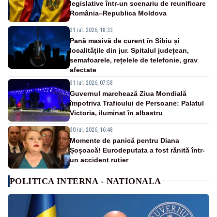
legislative într-un scenariu de reunificare
România–Republica Moldova
31 iul. 2026, 18:33
Pană masivă de curent în Sibiu și
localitățile din jur. Spitalul județean,
semafoarele, rețelele de telefonie, grav
afectate
31 iul. 2026, 07:58
Guvernul marchează Ziua Mondială
împotriva Traficului de Persoane: Palatul
Victoria, iluminat în albastru
30 iul. 2026, 16:48
Momente de panică pentru Diana
Șoșoacă! Eurodeputata a fost rănită într-
un accident rutier
POLITICA INTERNA - NATIONALA