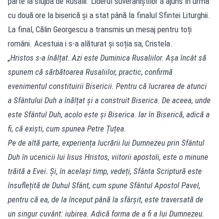
parte la slujba de Rusalii. Liderul suveraniștilor a ajuns în urmă
cu două ore la biserică și a stat până la finalul Sfintei Liturghii.
La final, Călin Georgescu a transmis un mesaj pentru toți
români. Acestuia i s-a alăturat și soția sa, Cristela.
„Hristos s-a înălțat. Azi este Duminica Rusaliilor. Așa încât să
spunem că sărbătoarea Rusaliilor, practic, confirmă
evenimentul constituirii Bisericii. Pentru că lucrarea de atunci
a Sfântului Duh a înălțat și a construit Biserica. De aceea, unde
este Sfântul Duh, acolo este și Biserica. Iar în Biserică, adică a
fi, că exiști, cum spunea Petre Țuțea.
Pe de altă parte, experiența lucrării lui Dumnezeu prin Sfântul
Duh în ucenicii lui Iisus Hristos, viitorii apostoli, este o minune
trăită a Evei. Și, în același timp, vedeți, Sfânta Scriptură este
însuflețită de Duhul Sfânt, cum spune Sfântul Apostol Pavel,
pentru că ea, de la început până la sfârșit, este traversată de
un singur cuvânt: iubirea. Adică forma de a fi a lui Dumnezeu.