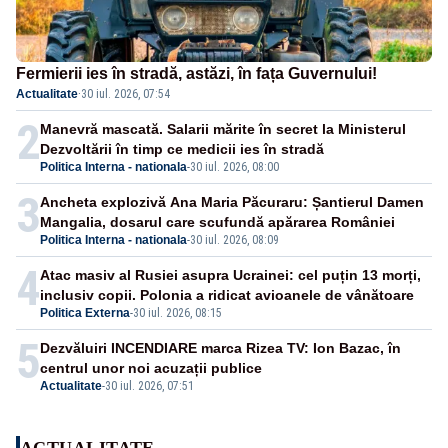
Fermierii ies în stradă, astăzi, în fața Guvernului!
Actualitate
·
30 iul. 2026, 07:54
2
Manevră mascată. Salarii mărite în secret la Ministerul
Dezvoltării în timp ce medicii ies în stradă
Politica Interna - nationala
-
30 iul. 2026, 08:00
3
Ancheta explozivă Ana Maria Păcuraru: Șantierul Damen
Mangalia, dosarul care scufundă apărarea României
Politica Interna - nationala
-
30 iul. 2026, 08:09
4
Atac masiv al Rusiei asupra Ucrainei: cel puțin 13 morți,
inclusiv copii. Polonia a ridicat avioanele de vânătoare
Politica Externa
-
30 iul. 2026, 08:15
5
Dezvăluiri INCENDIARE marca Rizea TV: Ion Bazac, în
centrul unor noi acuzații publice
Actualitate
-
30 iul. 2026, 07:51