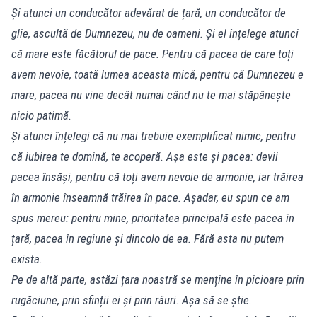
Și atunci un conducător adevărat de țară, un conducător de
glie, ascultă de Dumnezeu, nu de oameni. Și el înțelege atunci
că mare este făcătorul de pace. Pentru că pacea de care toți
avem nevoie, toată lumea aceasta mică, pentru că Dumnezeu e
mare, pacea nu vine decât numai când nu te mai stăpânește
nicio patimă.
Și atunci înțelegi că nu mai trebuie exemplificat nimic, pentru
că iubirea te domină, te acoperă. Așa este și pacea: devii
pacea însăși, pentru că toți avem nevoie de armonie, iar trăirea
în armonie înseamnă trăirea în pace. Așadar, eu spun ce am
spus mereu: pentru mine, prioritatea principală este pacea în
țară, pacea în regiune și dincolo de ea. Fără asta nu putem
exista.
Pe de altă parte, astăzi țara noastră se menține în picioare prin
rugăciune, prin sfinții ei și prin râuri. Așa să se știe.