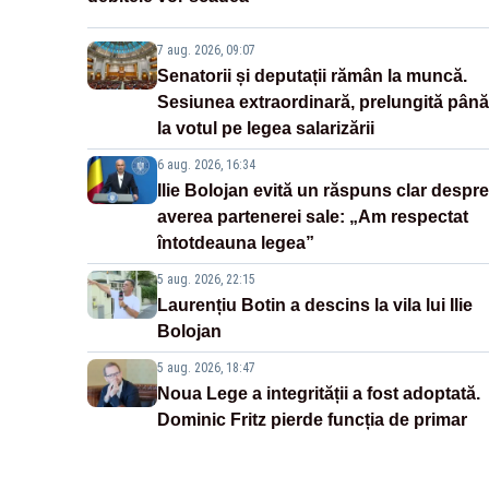
7 aug. 2026, 09:07
Senatorii și deputații rămân la muncă.
Sesiunea extraordinară, prelungită până
la votul pe legea salarizării
6 aug. 2026, 16:34
Ilie Bolojan evită un răspuns clar despre
averea partenerei sale: „Am respectat
întotdeauna legea”
5 aug. 2026, 22:15
Laurențiu Botin a descins la vila lui Ilie
Bolojan
5 aug. 2026, 18:47
Noua Lege a integrității a fost adoptată.
Dominic Fritz pierde funcția de primar