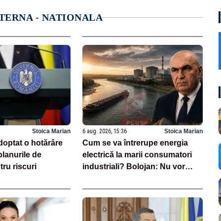
NTERNA - NATIONALA
Stoica Marian
6 aug. 2026, 15:36
Stoica Marian
doptat o hotărâre
Cum se va întrerupe energia
lanurile de
electrică la marii consumatori
tru riscuri
industriali? Bolojan: Nu vor
exista compensații