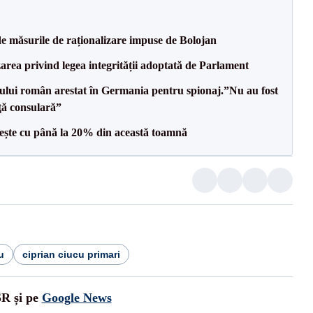
de măsurile de raționalizare impuse de Bolojan
area privind legea integrității adoptată de Parlament
ului român arestat în Germania pentru spionaj.”Nu au fost
nţă consulară”
crește cu până la 20% din această toamnă
u
ciprian ciucu primari
SR și pe
Google News