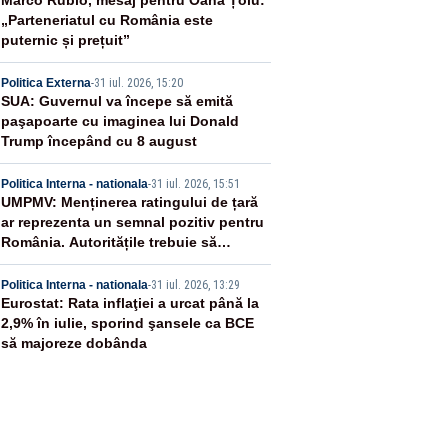
2
Marco Rubio, mesaj pentru Oana Țoiu:
„Parteneriatul cu România este
puternic și prețuit”
3
Politica Externa
-
31 iul. 2026, 15:20
SUA: Guvernul va începe să emită
paşapoarte cu imaginea lui Donald
Trump începând cu 8 august
4
Politica Interna - nationala
-
31 iul. 2026, 15:51
UMPMV: Menținerea ratingului de țară
ar reprezenta un semnal pozitiv pentru
România. Autoritățile trebuie să
continue consolidarea stabilității
5
economice și financiare
Politica Interna - nationala
-
31 iul. 2026, 13:29
Eurostat: Rata inflaţiei a urcat până la
2,9% în iulie, sporind şansele ca BCE
să majoreze dobânda