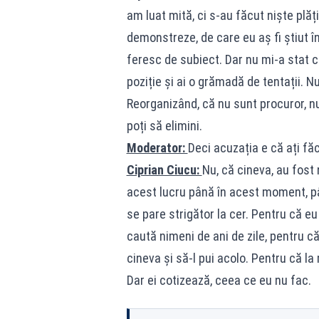
am luat mită, ci s-au făcut niște plăț
demonstreze, de care eu aș fi știut 
feresc de subiect. Dar nu mi-a stat 
poziție și ai o grămadă de tentații. N
Reorganizând, că nu sunt procuror, n
poți să elimini.
Moderator:
Deci acuzația e că ați fă
Ciprian Ciucu:
Nu, că cineva, au fost 
acest lucru până în acest moment, p
se pare strigător la cer. Pentru că e
caută nimeni de ani de zile, pentru că
cineva și să-l pui acolo. Pentru că la
Dar ei cotizează, ceea ce eu nu fac.