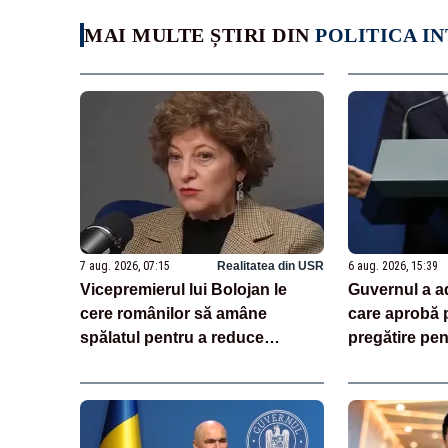
MAI MULTE ȘTIRI DIN
POLITICA I
7 aug. 2026, 07:15
Realitatea din USR
6 aug. 2026, 15:39
Vicepremierul lui Bolojan le
Guvernul a a
cere românilor să amâne
care aprobă p
spălatul pentru a reduce
pregătire pen
consumul de energie