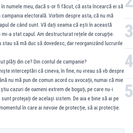
i în numele meu, dacă s-or fi făcut, că asta încearcă ei să
în campania electorală. Vorbim despre asta, că nu mă
capul de când sunt. Vă dați seama că ești în această
u mi-a stat capul. Am destructurat rețele de corupție.
u stau să mă duc să dovedesc, dar reorganizând lucrurile
cut plăți din ce? Din contul de campanie?
niște interceptări că cineva, în fine, nu vreau să vb despre
ână nu mă pun de comun acord cu avocații, numai că mie
u știu cazuri de oameni extrem de bogați, pe care nu-i
 sunt protejați de același sistem. De aia e bine să ai pe
 momentul în care ai nevoie de protecție, să ai protecție.