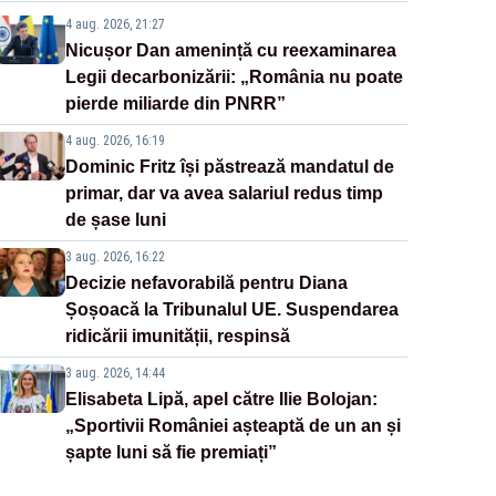
4 aug. 2026, 21:27
Nicușor Dan amenință cu reexaminarea
Legii decarbonizării: „România nu poate
pierde miliarde din PNRR”
4 aug. 2026, 16:19
Dominic Fritz își păstrează mandatul de
primar, dar va avea salariul redus timp
de șase luni
3 aug. 2026, 16:22
Decizie nefavorabilă pentru Diana
Șoșoacă la Tribunalul UE. Suspendarea
ridicării imunității, respinsă
3 aug. 2026, 14:44
Elisabeta Lipă, apel către Ilie Bolojan:
„Sportivii României așteaptă de un an și
șapte luni să fie premiați”