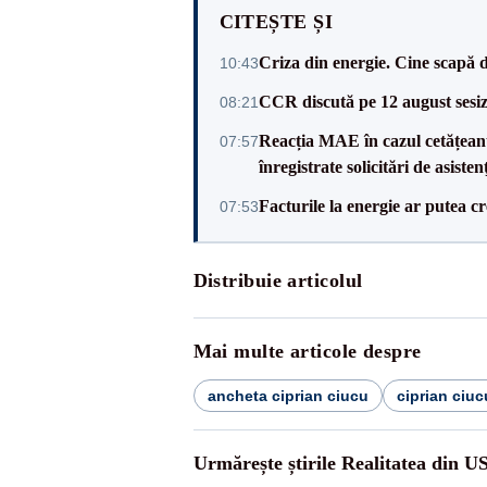
CITEȘTE ȘI
Criza din energie. Cine scapă 
10:43
CCR discută pe 12 august sesiz
08:21
Reacția MAE în cazul cetățean
07:57
înregistrate solicitări de asiste
Facturile la energie ar putea 
07:53
Distribuie articolul
Mai multe articole despre
ancheta ciprian ciucu
ciprian ciuc
Urmărește știrile Realitatea din U