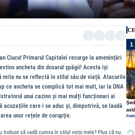
CE
1
ian Ciucu! Primarul Capitalei recurge la amenințări
extins ancheta din dosarul șpăgii! Acesta își
 mita nu se reflectă în stilul său de viață. Atacurile
timp ce ancheta se complică tot mai mult, iar la DNA
stratorul unui cazino și mai mulți funcționari ai
Șed
 acuzațiile care i se aduc și, dimpotrivă, se laudă
astă
urarea unor rețele de corupție.
Polit
dec
 trebuie să vadă cumva în stilul vieții mele? Plus că nu