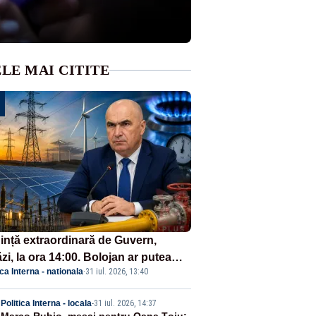
LE MAI CITITE
ință extraordinară de Guvern,
zi, la ora 14:00. Bolojan ar putea
ica Interna - nationala
·
31 iul. 2026, 13:40
reta stare de urgență energetică
Politica Interna - locala
-
31 iul. 2026, 14:37