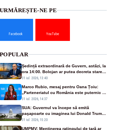
URMĂREȘTE-NE PE
Facebook
YouTube
POPULAR
Ședință extraordinară de Guvern, astăzi, la
ora 14:00. Bolojan ar putea decreta stare
de urgență energetică
31 iul. 2026, 13:40
Marco Rubio, mesaj pentru Oana Țoiu:
„Parteneriatul cu România este puternic și
prețuit”
31 iul. 2026, 14:37
SUA: Guvernul va începe să emită
paşapoarte cu imaginea lui Donald Trump
începând cu 8 august
31 iul. 2026, 15:20
UMPMV: Menținerea ratingului de țară ar