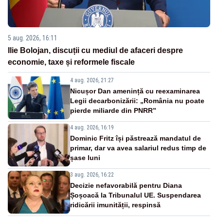
5 aug. 2026, 16:11
Ilie Bolojan, discuții cu mediul de afaceri despre
economie, taxe și reformele fiscale
4 aug. 2026, 21:27
Nicușor Dan amenință cu reexaminarea
Legii decarbonizării: „România nu poate
pierde miliarde din PNRR”
4 aug. 2026, 16:19
Dominic Fritz își păstrează mandatul de
primar, dar va avea salariul redus timp de
șase luni
3 aug. 2026, 16:22
Decizie nefavorabilă pentru Diana
Șoșoacă la Tribunalul UE. Suspendarea
ridicării imunității, respinsă