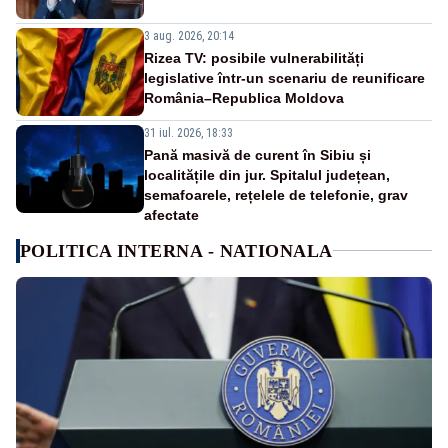
3 aug. 2026, 20:14
Rizea TV: posibile vulnerabilități
legislative într-un scenariu de reunificare
România–Republica Moldova
31 iul. 2026, 18:33
Pană masivă de curent în Sibiu și
localitățile din jur. Spitalul județean,
semafoarele, rețelele de telefonie, grav
afectate
POLITICA INTERNA - NATIONALA