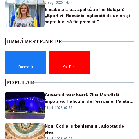
3 aug. 2026, 14:44
Elisabeta Lipă, apel către Ilie Bolojan:
„Sportivii României așteaptă de un an și
șapte luni să fie premiați”
URMĂREȘTE-NE PE
Facebook
YouTube
POPULAR
Guvernul marchează Ziua Mondială
împotriva Traficului de Persoane: Palatul
Victoria, iluminat în albastru
31 iul. 2026, 07:58
Noul Cod al urbanismului, adoptat de
aleși
31 iul. 2026, 08:03