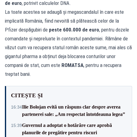
de euro
, potrivit calculelor DNA.
La toate acestea se adaugă și megascandalul în care este
implicată România, fiind nevoită să plătească celor de la
Pfizer despăgubiri de
peste 600.000 de euro
, pentru dozele
comandate și nepreluate în contextul pandemiei. Rămâne de
văzut cum va recupera statul român aceste sume, mai ales că
gigantul pharma a obținut deja blocarea conturilor unor
companii de stat, cum este
ROMATSA
, pentru a recupera
treptat banii.
CITEȘTE ȘI
Ilie Bolojan evită un răspuns clar despre averea
16:34
partenerei sale: „Am respectat întotdeauna legea”
Guvernul a adoptat o hotărâre care aprobă
15:39
planurile de pregătire pentru riscuri