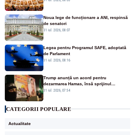
Noua lege de funcționare a ANI, respinsă
de senatori
31 iul. 2026, 08:07
Legea pentru Programul SAFE, adoptată
de Parlament
31 iul. 2026, 08:16
Trump anunță un acord pentru
dezarmarea Hamas, însă sprijinul
Israelului rămâne incert
31 iul. 2026, 07:54
CATEGORII POPULARE
Actualitate