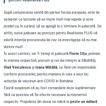
După comunicarea venită din partea forului european, este de
așteptat ca lucrurile să se miște mult mai repede și este
posibil ca, în curând, să se ajungă la o trimitere în judecată. De
altfel, surse judiciare au precizat pentru Realitatea PLUS că
există intenția procurorului de caz ca investigația să nu mai
dureze mult.
În acest context, vor fi trimiși în judecată
Florin Cîțu
, premier
la vremea respectivă, precum și cei doi miniștri ai Sănătății,
Vlad Voiculescu
și
Ioana Mihăilă
, ca fiind cei responsabili,
conform procurorilor, pentru maniera în care a avut loc
achiziția de vaccinuri anti-COVID în România.
Există suspiciuni că au fost comandate doze suplimentare
fără ca acestea să fie efectiv necesare la momentul
respectiv. Prejudiciul din dosar se ridică la
peste un miliard