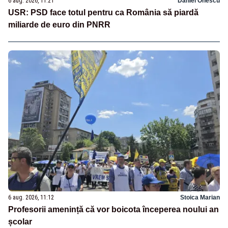
6 aug. 2026, 11:21
Daniel Onescu
USR: PSD face totul pentru ca România să piardă
miliarde de euro din PNRR
6 aug. 2026, 11:12
Stoica Marian
Profesorii amenință că vor boicota începerea noului an
școlar