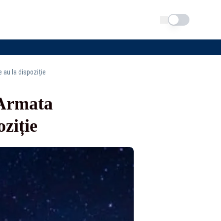
Schimba tema
 au la dispoziție
 Armata
oziție