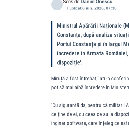
Scris de
Daniel Onescu
Publicat:
8 iun. 2026, 07:30
Ministrul Apărării Naționale (
Constanța, după analiza situați
Portul Constanța și în largul M
încredere în Armata României, 
dispoziție'.
Miruță a fost întrebat, într-o conferi
pot să mai aibă încredere în Ministeru
'Cu siguranță da, pentru că militarii
ce ține de ei, cu ceea ce au la dispozi
inginer software, care înțeleg ce es