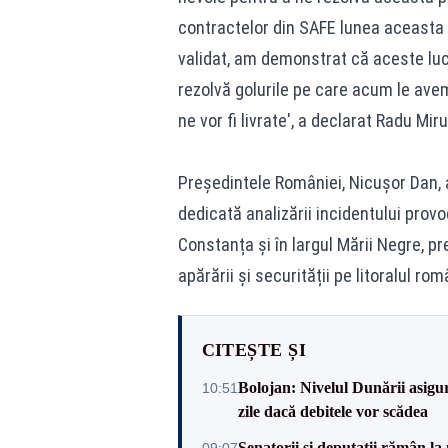
contractelor din SAFE lunea aceasta
validat, am demonstrat că aceste luc
rezolvă golurile pe care acum le ave
ne vor fi livrate', a declarat Radu Miru
Președintele României, Nicușor Dan, 
dedicată analizării incidentului prov
Constanța și în largul Mării Negre, p
apărării și securității pe litoralul ro
CITEȘTE ȘI
Bolojan: Nivelul Dunării asigur
10:51
zile dacă debitele vor scădea
Senatorii și deputații rămân la
09:07