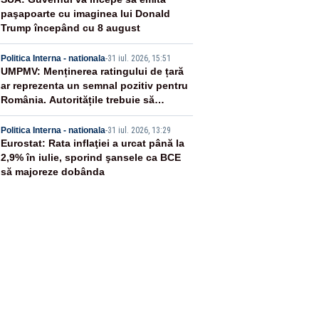
3
paşapoarte cu imaginea lui Donald
Trump începând cu 8 august
4
Politica Interna - nationala
-
31 iul. 2026, 15:51
UMPMV: Menținerea ratingului de țară
ar reprezenta un semnal pozitiv pentru
România. Autoritățile trebuie să
continue consolidarea stabilității
5
economice și financiare
Politica Interna - nationala
-
31 iul. 2026, 13:29
Eurostat: Rata inflaţiei a urcat până la
2,9% în iulie, sporind şansele ca BCE
să majoreze dobânda