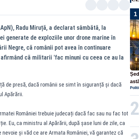
1
MApN), Radu Miruță, a declarat sâmbătă, la
ei generate de exploziile unor drone marine în
ării Negre, că românii pot avea în continuare
afirmând că militarii 'fac minuni cu ceea ce au la
Șed
astă
nță de presă, dacă românii se simt în siguranță și dacă
Polit
dec
l Apărării.
 Armatei României trebuie judecați dacă fac sau nu fac tot
ție. Eu, ca ministru al Apărării, după șase luni de zile, ca
te nevoie și văd ce are Armata României, vă garantez că