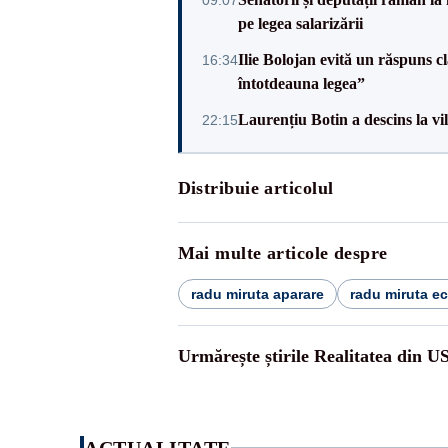
pe legea salarizării
Ilie Bolojan evită un răspuns c
16:34
întotdeauna legea”
Laurențiu Botin a descins la vil
22:15
Distribuie articolul
Mai multe articole despre
radu miruta aparare
radu miruta e
Urmărește știrile Realitatea din U
ACTUALITATE