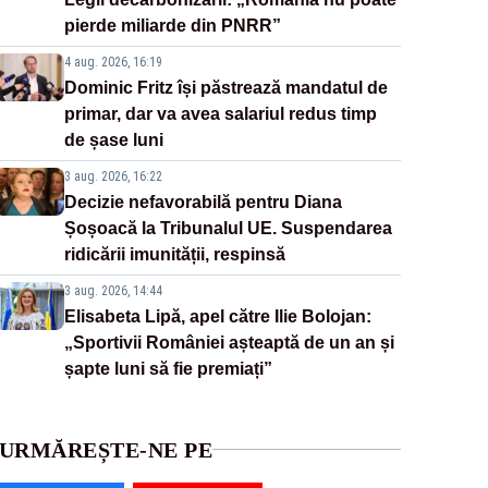
pierde miliarde din PNRR”
4 aug. 2026, 16:19
Dominic Fritz își păstrează mandatul de
primar, dar va avea salariul redus timp
de șase luni
3 aug. 2026, 16:22
Decizie nefavorabilă pentru Diana
Șoșoacă la Tribunalul UE. Suspendarea
ridicării imunității, respinsă
3 aug. 2026, 14:44
Elisabeta Lipă, apel către Ilie Bolojan:
„Sportivii României așteaptă de un an și
șapte luni să fie premiați”
URMĂREȘTE-NE PE