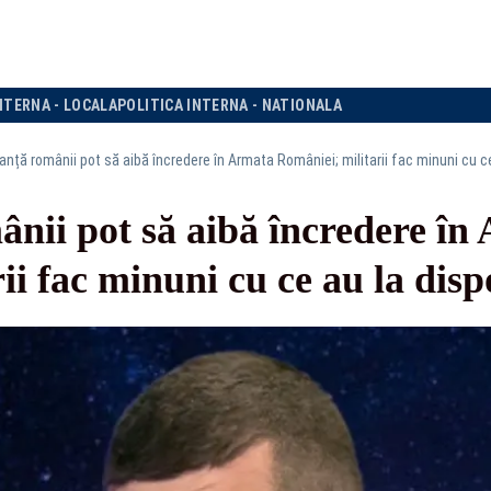
NTERNA - LOCALA
POLITICA INTERNA - NATIONALA
anță românii pot să aibă încredere în Armata României; militarii fac minuni cu ce
nii pot să aibă încredere în
i fac minuni cu ce au la disp