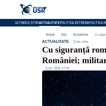
ULTIMELE ȘTIRI
ACTUALITATE
POLITICA EXTERNA
POLITICA I
Acasă
Știri
Actualitate
Cu sigur
·
ACTUALITATE
2 min citire
Cu siguranță româ
României; militari
8 iun. 2026, 07:30