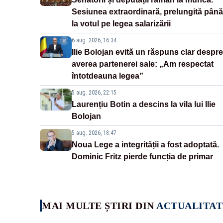
Sesiunea extraordinară, prelungită până
la votul pe legea salarizării
6 aug. 2026, 16:34
Ilie Bolojan evită un răspuns clar despre
averea partenerei sale: „Am respectat
întotdeauna legea”
5 aug. 2026, 22:15
Laurențiu Botin a descins la vila lui Ilie
Bolojan
5 aug. 2026, 18:47
Noua Lege a integrității a fost adoptată.
Dominic Fritz pierde funcția de primar
MAI MULTE ȘTIRI DIN
ACTUALITAT