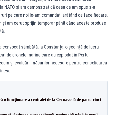
 la NATO și am demonstrat că ceea ce am spus s-a
ruri pe care noi le-am comandat, arătând ce face fiecare,
m și am cerut sprijin temporar până când aceste produse
ță.
a convocat sâmbătă, la Constanța, o ședință de lucru
ocat de dronele marine care au explodat în Portul
recum și evaluării măsurilor necesare pentru consolidarea
mânesc.
ă o funcționare a centralei de la Cernavodă de patru-cinci
 muncă. Sesiunea extraordinară, prelungită până la votul