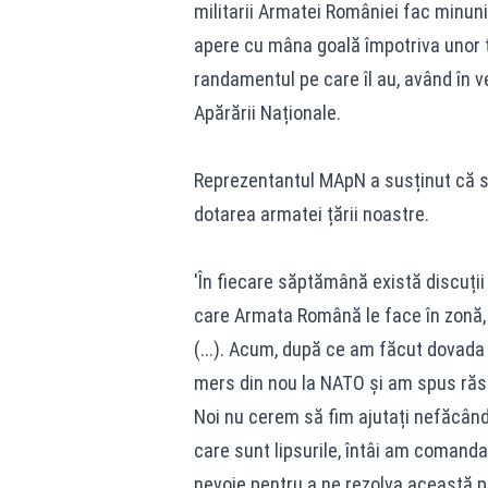
militarii Armatei României fac minuni 
apere cu mâna goală împotriva unor t
randamentul pe care îl au, având în ve
Apărării Naționale.
Reprezentantul MApN a susținut că se
dotarea armatei țării noastre.
'În fiecare săptămână există discuții
care Armata Română le face în zonă, d
(...). Acum, după ce am făcut dovada
mers din nou la NATO și am spus răsp
Noi nu cerem să fim ajutați nefăcând
care sunt lipsurile, întâi am comanda
nevoie pentru a ne rezolva această 