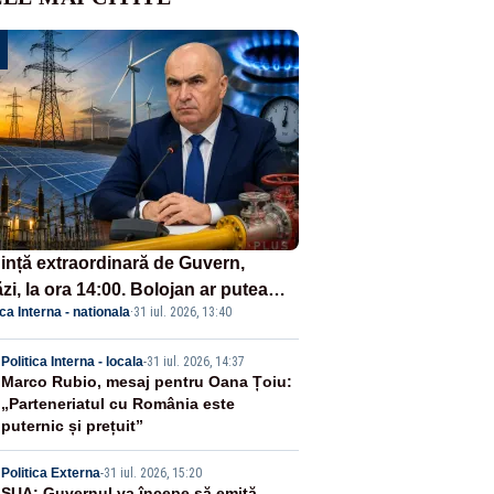
ință extraordinară de Guvern,
zi, la ora 14:00. Bolojan ar putea
ica Interna - nationala
·
31 iul. 2026, 13:40
reta stare de urgență energetică
2
Politica Interna - locala
-
31 iul. 2026, 14:37
Marco Rubio, mesaj pentru Oana Țoiu:
„Parteneriatul cu România este
puternic și prețuit”
Politica Externa
-
31 iul. 2026, 15:20
SUA: Guvernul va începe să emită