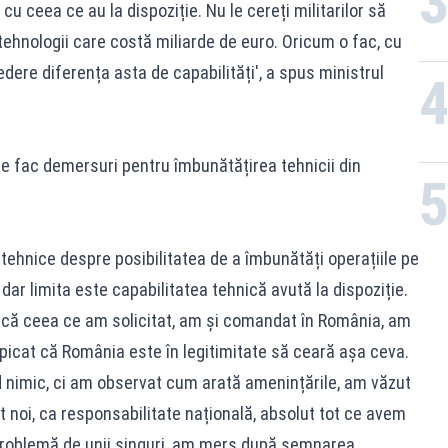
cu ceea ce au la dispoziție. Nu le cereți militarilor să
ehnologii care costă miliarde de euro. Oricum o fac, cu
dere diferența asta de capabilități', a spus ministrul
 fac demersuri pentru îmbunătățirea tehnicii din
 tehnice despre posibilitatea de a îmbunătăți operațiile pe
ar limita este capabilitatea tehnică avută la dispoziție.
 că ceea ce am solicitat, am și comandat în România, am
icat că România este în legitimitate să ceară așa ceva.
 nimic, ci am observat cum arată amenințările, am văzut
t noi, ca responsabilitate națională, absolut tot ce avem
problemă de unii singuri, am mers după semnarea