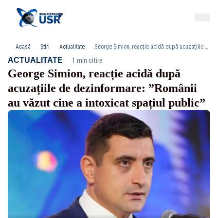
Acasă
Știri
Actualitate
George Simion, reacție acidă după acuzațiile de dezinformare: ”Românii au văzut cine a intoxicat spațiul public”
·
ACTUALITATE
1 min citire
George Simion, reacție acidă după
acuzațiile de dezinformare: ”Românii
au văzut cine a intoxicat spațiul public”