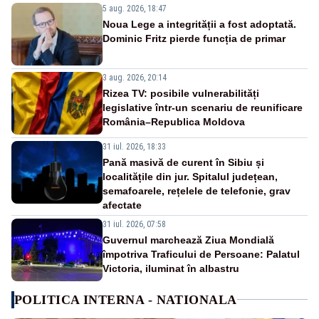
5 aug. 2026, 18:47
Noua Lege a integrității a fost adoptată.
Dominic Fritz pierde funcția de primar
3 aug. 2026, 20:14
Rizea TV: posibile vulnerabilități
legislative într-un scenariu de reunificare
România–Republica Moldova
31 iul. 2026, 18:33
Pană masivă de curent în Sibiu și
localitățile din jur. Spitalul județean,
semafoarele, rețelele de telefonie, grav
afectate
31 iul. 2026, 07:58
Guvernul marchează Ziua Mondială
împotriva Traficului de Persoane: Palatul
Victoria, iluminat în albastru
POLITICA INTERNA - NATIONALA