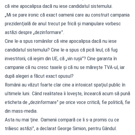
că vine apocalipsa dacă nu iese candidatul sistemului.
„Mi se pare ironic că exact oamenii care au construit campania
prezidenţială de anul trecut pe frică şi manipulare vorbesc
astăzi despre „dezinformare”.
Cine le-a spus românilor că vine apocalipsa dacă nu iese
candidatul sistemului? Cine le-a spus că pică leul, că fug
investitorii, că ieşim din UE, că „vin ruşii”? Cine garanta în
campanie că nu cresc taxele şi că nu se măreşte TVA-ul, iar
după alegeri a făcut exact opusul?
Românii au văzut foarte clar cine a intoxicat spaţiul public în
ultimele luni. Când realitatea îi loveşte, încearcă acum să pună
eticheta de „dezinformare” pe orice voce critică, fie politică, fie
din mass-media.
Asta nu mai ţine. Oamenii compară ce li s-a promis cu ce
trăiesc astăzi”, a declarat George Simion, pentru Gândul.