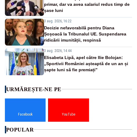
primar, dar va avea salariul redus timp de
șase luni
3 aug. 2026, 16:22
Decizie nefavorabilă pentru Diana
Șoșoacă la Tribunalul UE. Suspendarea
ridicării imunității, respinsă
3 aug. 2026, 14:44
Elisabeta Lipă, apel către Ilie Bolojan:
„Sportivii României așteaptă de un an și
șapte luni să fie premiați”
URMĂREȘTE-NE PE
Facebook
YouTube
POPULAR