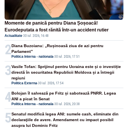
Momente de panică pentru Diana Șoșoacă!
Eurodeputata a fost rănită într-un accident rutier
Actualitate
·
30 iul. 2026, 16:48
2
Diana Buzoianu: „Rușinoasă ziua de azi pentru
Parlament”
Politica Interna - nationala
-
30 iul. 2026, 17:51
3
Vasile Tofan: Sprijinul pentru Ucraina este și o investiție
directă în securitatea Republicii Moldova și a întregii
regiuni
Politica Externa
-
30 iul. 2026, 17:54
4
Bolojan îl salvează pe Fritz și sabotează PNRR. Legea
ANI a picat în Senat
Politica Interna - nationala
-
30 iul. 2026, 20:38
5
Senatul modifică legea ANI: sumele cash, eliminate din
declaraţiile de avere. Amendament cu impact posibil
asupra lui Dominic Fritz