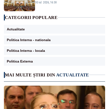
Amendament cu impact posibil asupra lui
30 iul. 2026, 16:38
Dominic Fritz
CATEGORII POPULARE
Actualitate
Politica Interna - nationala
Politica Interna - locala
Politica Externa
MAI MULTE ȘTIRI DIN
ACTUALITATE