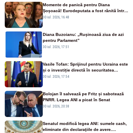
Momente de panică pentru Diana
Șoșoacă! Eurodeputata a fost rănită într-
un accident rutier
30 iul. 2026, 16:48
Diana Buzoianu: „Rușinoasă ziua de azi
pentru Parlament”
30 iul. 2026, 17:51
Vasile Tofan: Sprijinul pentru Ucraina este
și o investiție directă în securitatea
Republicii Moldova și a întregii regiuni
30 iul. 2026, 17:54
Bolojan îl salvează pe Fritz și sabotează
PNRR. Legea ANI a picat în Senat
30 iul. 2026, 20:38
Senatul modifică legea ANI: sumele cash,
eliminate din declaraţiile de avere.