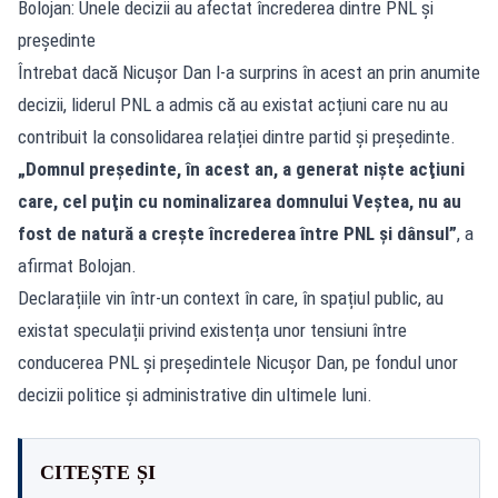
Bolojan: Unele decizii au afectat încrederea dintre PNL și
președinte
Întrebat dacă Nicușor Dan l-a surprins în acest an prin anumite
decizii, liderul PNL a admis că au existat acțiuni care nu au
contribuit la consolidarea relației dintre partid și președinte.
„Domnul preşedinte, în acest an, a generat nişte acţiuni
care, cel puţin cu nominalizarea domnului Veştea, nu au
fost de natură a creşte încrederea între PNL şi dânsul”
, a
afirmat Bolojan.
Declarațiile vin într-un context în care, în spațiul public, au
existat speculații privind existența unor tensiuni între
conducerea PNL și președintele Nicușor Dan, pe fondul unor
decizii politice și administrative din ultimele luni.
CITEȘTE ȘI