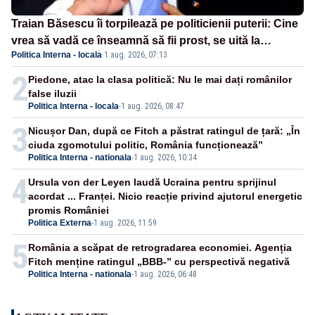
Traian Băsescu îi torpilează pe politicienii puterii: Cine
vrea să vadă ce înseamnă să fii prost, se uită la
Politica Interna - locala
·
1 aug. 2026, 07:13
România
2
Piedone, atac la clasa politică: Nu le mai dați românilor
false iluzii
Politica Interna - locala
-
1 aug. 2026, 08:47
3
Nicușor Dan, după ce Fitch a păstrat ratingul de țară: „În
ciuda zgomotului politic, România funcționează”
Politica Interna - nationala
-
1 aug. 2026, 10:34
4
Ursula von der Leyen laudă Ucraina pentru sprijinul
acordat ... Franței. Nicio reacție privind ajutorul energetic
promis României
Politica Externa
-
1 aug. 2026, 11:59
5
România a scăpat de retrogradarea economiei. Agenția
Fitch menține ratingul „BBB-” cu perspectivă negativă
Politica Interna - nationala
-
1 aug. 2026, 06:48