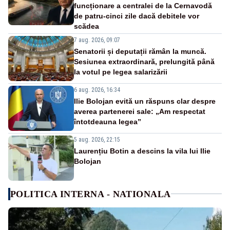
funcționare a centralei de la Cernavodă
de patru-cinci zile dacă debitele vor
scădea
7 aug. 2026, 09:07
Senatorii și deputații rămân la muncă.
Sesiunea extraordinară, prelungită până
la votul pe legea salarizării
6 aug. 2026, 16:34
Ilie Bolojan evită un răspuns clar despre
averea partenerei sale: „Am respectat
întotdeauna legea”
5 aug. 2026, 22:15
Laurențiu Botin a descins la vila lui Ilie
Bolojan
POLITICA INTERNA - NATIONALA