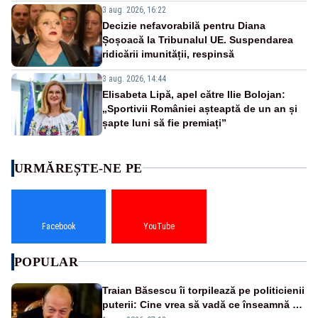
3 aug. 2026, 16:22
Decizie nefavorabilă pentru Diana
Șoșoacă la Tribunalul UE. Suspendarea
ridicării imunității, respinsă
3 aug. 2026, 14:44
Elisabeta Lipă, apel către Ilie Bolojan:
„Sportivii României așteaptă de un an și
șapte luni să fie premiați”
URMĂREȘTE-NE PE
Facebook
YouTube
POPULAR
Traian Băsescu îi torpilează pe politicienii
puterii: Cine vrea să vadă ce înseamnă să