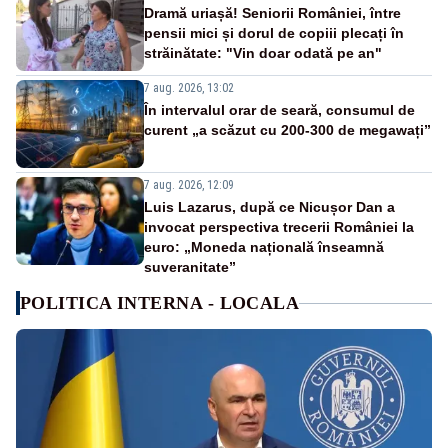
Dramă uriașă! Seniorii României, între
pensii mici și dorul de copiii plecați în
străinătate: "Vin doar odată pe an"
7 aug. 2026, 13:02
În intervalul orar de seară, consumul de
curent „a scăzut cu 200-300 de megawați”
7 aug. 2026, 12:09
Luis Lazarus, după ce Nicușor Dan a
invocat perspectiva trecerii României la
euro: „Moneda națională înseamnă
suveranitate”
POLITICA INTERNA - LOCALA