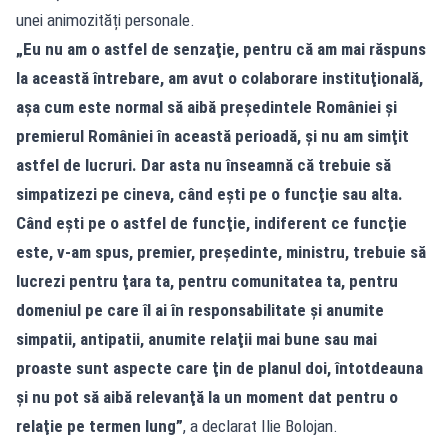
unei animozități personale.
„Eu nu am o astfel de senzaţie, pentru că am mai răspuns
la această întrebare, am avut o colaborare instituţională,
aşa cum este normal să aibă preşedintele României şi
premierul României în această perioadă, şi nu am simţit
astfel de lucruri. Dar asta nu înseamnă că trebuie să
simpatizezi pe cineva, când eşti pe o funcţie sau alta.
Când eşti pe o astfel de funcţie, indiferent ce funcţie
este, v-am spus, premier, preşedinte, ministru, trebuie să
lucrezi pentru ţara ta, pentru comunitatea ta, pentru
domeniul pe care îl ai în responsabilitate şi anumite
simpatii, antipatii, anumite relaţii mai bune sau mai
proaste sunt aspecte care ţin de planul doi, întotdeauna
şi nu pot să aibă relevanţă la un moment dat pentru o
relaţie pe termen lung”
, a declarat Ilie Bolojan.