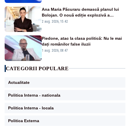
Ana Maria Păcuraru demască planul lui
Bolojan. O nouă ediție explozivă a
emisiunii „Miza Zilei” la Realitatea PLUS
2 aug. 2026, 15:42
Piedone, atac la clasa politică: Nu le mai
dați românilor false iluzii
1 aug. 2026, 08:47
CATEGORII POPULARE
Actualitate
Politica Interna - nationala
Politica Interna - locala
Politica Externa