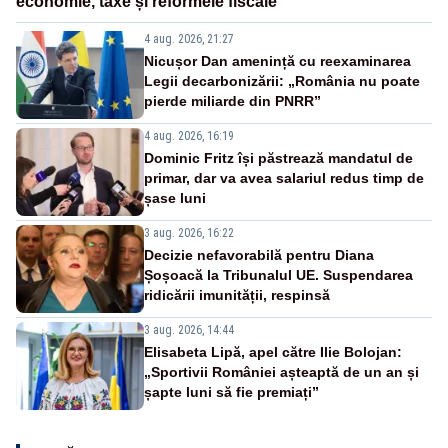
economie, taxe și reformele fiscale
4 aug. 2026, 21:27
Nicușor Dan amenință cu reexaminarea
Legii decarbonizării: „România nu poate
pierde miliarde din PNRR”
4 aug. 2026, 16:19
Dominic Fritz își păstrează mandatul de
primar, dar va avea salariul redus timp de
șase luni
3 aug. 2026, 16:22
Decizie nefavorabilă pentru Diana
Șoșoacă la Tribunalul UE. Suspendarea
ridicării imunității, respinsă
3 aug. 2026, 14:44
Elisabeta Lipă, apel către Ilie Bolojan:
„Sportivii României așteaptă de un an și
șapte luni să fie premiați”