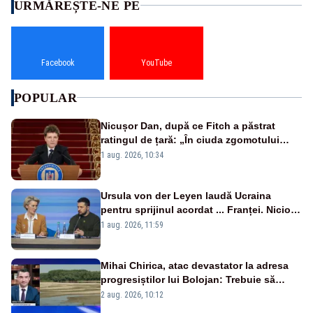
URMĂREȘTE-NE PE
Facebook
YouTube
POPULAR
Nicușor Dan, după ce Fitch a păstrat
ratingul de țară: „În ciuda zgomotului
politic, România funcționează”
1 aug. 2026, 10:34
Ursula von der Leyen laudă Ucraina
pentru sprijinul acordat ... Franței. Nicio
reacție privind ajutorul energetic promis
1 aug. 2026, 11:59
României
Mihai Chirica, atac devastator la adresa
progresiștilor lui Bolojan: Trebuie să
protejăm și natura, dar nu șținem omaneii
2 aug. 2026, 10:12
în stare permanentă de alertă