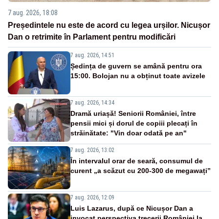
7 aug. 2026, 18:08
Președintele nu este de acord cu legea urșilor. Nicușor
Dan o retrimite în Parlament pentru modificări
7 aug. 2026, 14:51
Ședința de guvern se amână pentru ora
15:00. Bolojan nu a obținut toate avizele
7 aug. 2026, 14:34
Dramă uriașă! Seniorii României, între
pensii mici și dorul de copiii plecați în
străinătate: "Vin doar odată pe an"
7 aug. 2026, 13:02
În intervalul orar de seară, consumul de
curent „a scăzut cu 200-300 de megawați”
7 aug. 2026, 12:09
Luis Lazarus, după ce Nicușor Dan a
invocat perspectiva trecerii României la