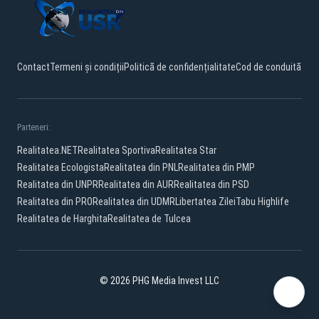
Contact
Termeni și condiții
Politică de confidențialitate
Cod de conduită
Parteneri:
Realitatea.NET
Realitatea Sportiva
Realitatea Star
Realitatea Ecologista
Realitatea din PNL
Realitatea din PMP
Realitatea din UNPR
Realitatea din AUR
Realitatea din PSD
Realitatea din PRO
Realitatea din UDMR
Libertatea Zilei
Tabu Highlife
Realitatea de Harghita
Realitatea de Tulcea
© 2026 PHG Media Invest LLC
Facebook
YouTube