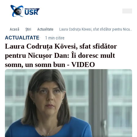
Acasă
Știri
Actualitate
Laura Codruța Kövesi, sfat sfidător pentru Nicușor Dan: Îi doresc mult somn, un somn bun - VIDEO
·
ACTUALITATE
1 min citire
Laura Codruța Kövesi, sfat sfidător
pentru Nicușor Dan: Îi doresc mult
somn, un somn bun - VIDEO