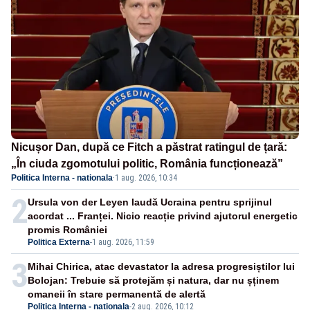
Nicușor Dan, după ce Fitch a păstrat ratingul de țară:
„În ciuda zgomotului politic, România funcționează”
Politica Interna - nationala
·
1 aug. 2026, 10:34
2
Ursula von der Leyen laudă Ucraina pentru sprijinul
acordat ... Franței. Nicio reacție privind ajutorul energetic
promis României
Politica Externa
-
1 aug. 2026, 11:59
3
Mihai Chirica, atac devastator la adresa progresiștilor lui
Bolojan: Trebuie să protejăm și natura, dar nu șținem
omaneii în stare permanentă de alertă
Politica Interna - nationala
-
2 aug. 2026, 10:12