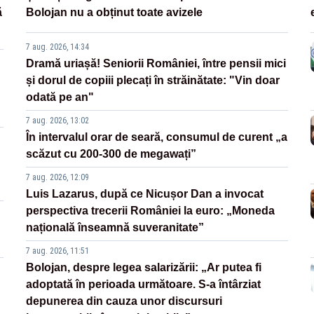
ă
Bolojan nu a obținut toate avizele
7 aug. 2026, 14:34
Dramă uriașă! Seniorii României, între pensii mici
și dorul de copiii plecați în străinătate: "Vin doar
odată pe an"
7 aug. 2026, 13:02
În intervalul orar de seară, consumul de curent „a
scăzut cu 200-300 de megawați”
7 aug. 2026, 12:09
Luis Lazarus, după ce Nicușor Dan a invocat
perspectiva trecerii României la euro: „Moneda
națională înseamnă suveranitate”
7 aug. 2026, 11:51
Bolojan, despre legea salarizării: „Ar putea fi
adoptată în perioada următoare. S-a întârziat
depunerea din cauza unor discursuri