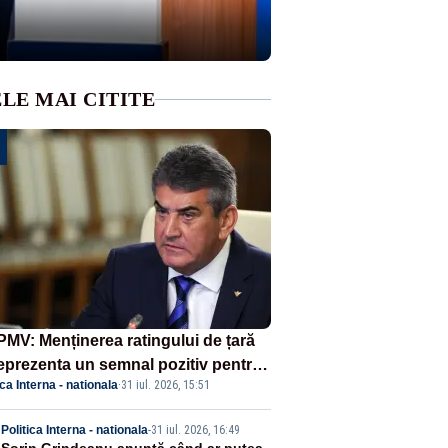
LE MAI CITITE
MV: Menținerea ratingului de țară
reprezenta un semnal pozitiv pentru
ica Interna - nationala
·
31 iul. 2026, 15:51
ânia. Autoritățile trebuie să
inue consolidarea stabilității
Politica Interna - nationala
-
31 iul. 2026, 16:49
nomice și financiare