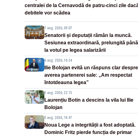
centralei de la Cernavodă de patru-cinci zile dac
debitele vor scădea
7 aug. 2026, 09:07
Senatorii și deputații rămân la muncă.
Sesiunea extraordinară, prelungită până
la votul pe legea salarizării
6 aug. 2026, 16:34
Ilie Bolojan evită un răspuns clar despre
averea partenerei sale: „Am respectat
întotdeauna legea”
5 aug. 2026, 22:15
Laurențiu Botin a descins la vila lui Ilie
Bolojan
5 aug. 2026, 18:47
Noua Lege a integrității a fost adoptată.
Dominic Fritz pierde funcția de primar