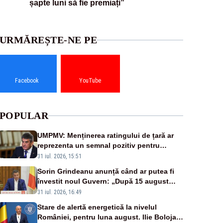
șapte luni să fie premiați”
URMĂREȘTE-NE PE
Facebook
YouTube
POPULAR
UMPMV: Menținerea ratingului de țară ar
reprezenta un semnal pozitiv pentru
România. Autoritățile trebuie să continue
31 iul. 2026, 15:51
consolidarea stabilității economice și
Sorin Grindeanu anunță când ar putea fi
financiare
învestit noul Guvern: „După 15 august
sunt șanse mai mari”
31 iul. 2026, 16:49
Stare de alertă energetică la nivelul
României, pentru luna august. Ilie Bolojan