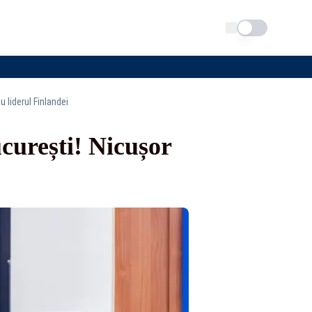
Schimba tema
 liderul Finlandei
urești! Nicușor