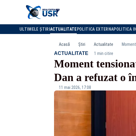
ULTIMELE ȘTIRI
ACTUALITATE
POLITICA EXTERNA
POLITICA I
Acasă
Știri
Actualitate
Moment t
·
ACTUALITATE
1 min citire
Moment tensionat
Dan a refuzat o în
11 mai 2026, 17:08