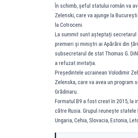
În schimb, șeful statului român va ave
Zelenski, care va ajunge la București
la Cotroceni.
La summit sunt așteptați secretarul g
premieri și miniștri ai Apărării din ț
subsecretarul de stat Thomas G. DiN
a refuzat invitația.
Președintele ucrainean Volodimir Zele
Zelenska, care va avea un program s
Grădinaru.
Formatul B9 a fost creat în 2015, la 
către Rusia. Grupul reunește statele 
Ungaria, Cehia, Slovacia, Estonia, Leto