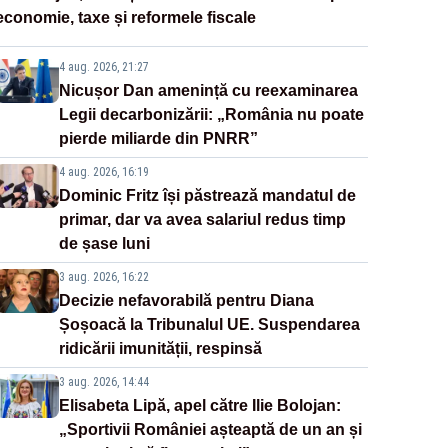
economie, taxe și reformele fiscale
4 aug. 2026, 21:27
Nicușor Dan amenință cu reexaminarea
Legii decarbonizării: „România nu poate
pierde miliarde din PNRR”
4 aug. 2026, 16:19
Dominic Fritz își păstrează mandatul de
primar, dar va avea salariul redus timp
de șase luni
3 aug. 2026, 16:22
Decizie nefavorabilă pentru Diana
Șoșoacă la Tribunalul UE. Suspendarea
ridicării imunității, respinsă
3 aug. 2026, 14:44
Elisabeta Lipă, apel către Ilie Bolojan:
„Sportivii României așteaptă de un an și