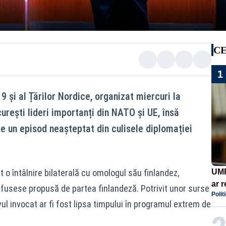
CE
1
 și al Țărilor Nordice, organizat miercuri la
urești lideri importanți din NATO și UE, însă
e un episod neașteptat din culisele diplomației
 o întâlnire bilaterală cu omologul său finlandez,
UMP
ar 
 fusese propusă de partea finlandeză. Potrivit unor surse
Polit
Rom
ul invocat ar fi fost lipsa timpului în programul extrem de
cont
eco