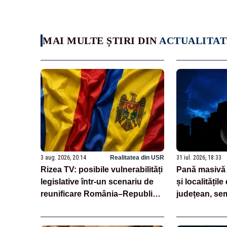
MAI MULTE ȘTIRI DIN
ACTUALITAT
3 aug. 2026, 20:14
Realitatea din USR
31 iul. 2026, 18:33
Rizea TV: posibile vulnerabilități
Pană masivă 
legislative într-un scenariu de
și localitățile
reunificare România–Republica
județean, sem
Moldova
de telefonie,