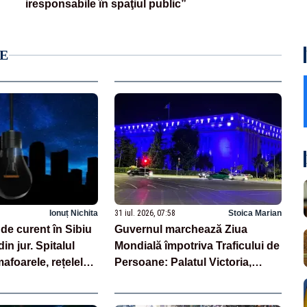
iresponsabile în spaţiul public”
E
Ionuț Nichita
31 iul. 2026, 07:58
Stoica Marian
de curent în Sibiu
Guvernul marchează Ziua
 din jur. Spitalul
Mondială împotriva Traficului de
afoarele, rețelele
Persoane: Palatul Victoria,
 grav afectate
iluminat în albastru