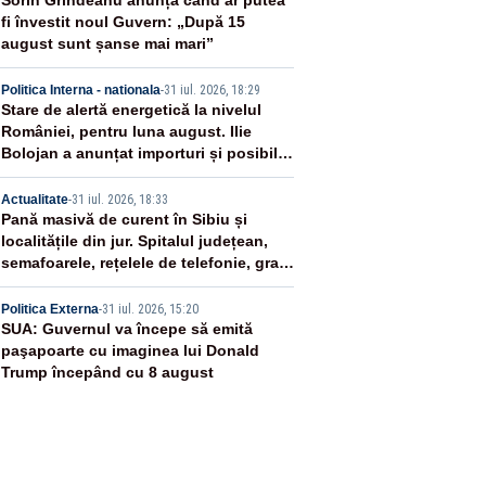
2
Sorin Grindeanu anunță când ar putea
fi învestit noul Guvern: „După 15
august sunt șanse mai mari”
3
Politica Interna - nationala
-
31 iul. 2026, 18:29
Stare de alertă energetică la nivelul
României, pentru luna august. Ilie
Bolojan a anunțat importuri și posibile
restricții – VIDEO
4
Actualitate
-
31 iul. 2026, 18:33
Pană masivă de curent în Sibiu și
localitățile din jur. Spitalul județean,
semafoarele, rețelele de telefonie, grav
afectate
5
Politica Externa
-
31 iul. 2026, 15:20
SUA: Guvernul va începe să emită
paşapoarte cu imaginea lui Donald
Trump începând cu 8 august