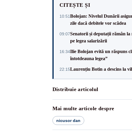
CITEȘTE ȘI
Bolojan: Nivelul Dunării asigur
10:51
zile dacă debitele vor scădea
Senatorii și deputații rămân la
09:07
pe legea salarizării
Ilie Bolojan evită un răspuns c
16:34
întotdeauna legea”
Laurențiu Botin a descins la vil
22:15
Distribuie articolul
Mai multe articole despre
nicusor dan