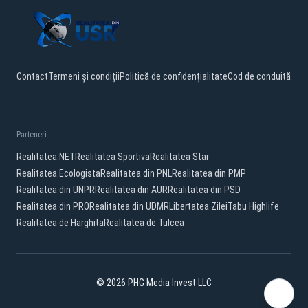
Contact
Termeni și condiții
Politică de confidențialitate
Cod de conduită
Parteneri:
Realitatea.NET
Realitatea Sportiva
Realitatea Star
Realitatea Ecologista
Realitatea din PNL
Realitatea din PMP
Realitatea din UNPR
Realitatea din AUR
Realitatea din PSD
Realitatea din PRO
Realitatea din UDMR
Libertatea Zilei
Tabu Highlife
Realitatea de Harghita
Realitatea de Tulcea
© 2026 PHG Media Invest LLC
Facebook
YouTube