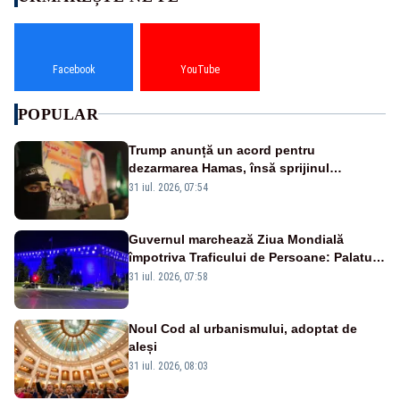
Facebook
YouTube
POPULAR
Trump anunță un acord pentru
dezarmarea Hamas, însă sprijinul
Israelului rămâne incert
31 iul. 2026, 07:54
Guvernul marchează Ziua Mondială
împotriva Traficului de Persoane: Palatul
Victoria, iluminat în albastru
31 iul. 2026, 07:58
Noul Cod al urbanismului, adoptat de
aleși
31 iul. 2026, 08:03