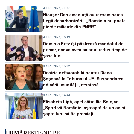
4 aug. 2026, 21:27
Nicușor Dan amenință cu reexaminarea
Legii decarbonizării: „România nu poate
pierde miliarde din PNRR”
4 aug. 2026, 16:19
Dominic Fritz își păstrează mandatul de
primar, dar va avea salariul redus timp de
șase luni
3 aug. 2026, 16:22
Decizie nefavorabilă pentru Diana
Șoșoacă la Tribunalul UE. Suspendarea
ridicării imunității, respinsă
3 aug. 2026, 14:44
Elisabeta Lipă, apel către Ilie Bolojan:
„Sportivii României așteaptă de un an și
șapte luni să fie premiați”
URMĂREȘTE-NE PE