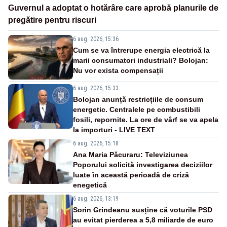
Guvernul a adoptat o hotărâre care aprobă planurile de
pregătire pentru riscuri
6 aug. 2026, 15:36
Cum se va întrerupe energia electrică la
marii consumatori industriali? Bolojan:
Nu vor exista compensații
6 aug. 2026, 15:33
Bolojan anunță restricțiile de consum
energetic. Centralele pe combustibili
fosili, repornite. La ore de vârf se va apela
la importuri - LIVE TEXT
6 aug. 2026, 15:18
Ana Maria Păcuraru: Televiziunea
Poporului solicită investigarea deciziilor
luate în această perioadă de criză
enegetică
6 aug. 2026, 13:19
Sorin Grindeanu susține că voturile PSD
au evitat pierderea a 5,8 miliarde de euro