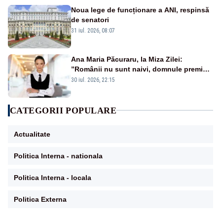
Noua lege de funcționare a ANI, respinsă
de senatori
31 iul. 2026, 08:07
Ana Maria Păcuraru, la Miza Zilei:
”Românii nu sunt naivi, domnule premier
Bolojan”
30 iul. 2026, 22:15
CATEGORII POPULARE
Actualitate
Politica Interna - nationala
Politica Interna - locala
Politica Externa