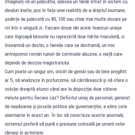
Imaginați-vă un judecător, adesea un tânăr intrat în sistem cu
idealuri înalte, pus în fața unei realități de-a dreptul inumane,
ședințe de judecată cu 80, 100 sau chiar mai multe dosare pe
rol într-o singură zi. Fiecare dosar din acele teancuri uriașe
care îngroapă birourile nu reprezintă doar hârtie maculată, ci
înseamnă un destin, o familie care se destramă, un mic
antreprenor român ruinat de controale abuzive, o viață care
depinde de decizia magistratului.
Cum poate un singur om, oricât de genial sau de bine pregătit
ar fi, să analizeze în profunzime, să cântărească și să ofere o
soluție dreaptă atunci când are la dispoziție doar câteva
minute pentru fiecare caz? Deficitul uriaș de personal, generat
de nepăsarea și jocurile politice ale guvernanților, a atins cote
alarmante în acest an. În loc să corecteze aceste anomalii,
sistemul preferă să pună o presiune colosală pe umerii celor
rămași în activitate.