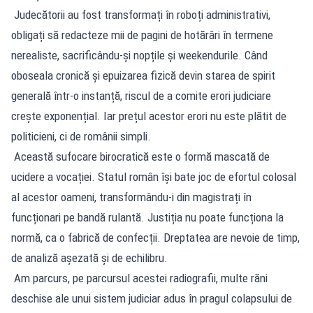
Judecătorii au fost transformați în roboți administrativi,
obligați să redacteze mii de pagini de hotărâri în termene
nerealiste, sacrificându-și nopțile și weekendurile. Când
oboseala cronică și epuizarea fizică devin starea de spirit
generală într-o instanță, riscul de a comite erori judiciare
crește exponențial. Iar prețul acestor erori nu este plătit de
politicieni, ci de românii simpli.
Această sufocare birocratică este o formă mascată de
ucidere a vocației. Statul român își bate joc de efortul colosal
al acestor oameni, transformându-i din magistrați în
funcționari pe bandă rulantă. Justiția nu poate funcționa la
normă, ca o fabrică de confecții. Dreptatea are nevoie de timp,
de analiză așezată și de echilibru.
Am parcurs, pe parcursul acestei radiografii, multe răni
deschise ale unui sistem judiciar adus în pragul colapsului de