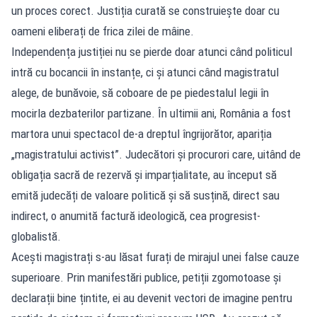
un proces corect. Justiția curată se construiește doar cu
oameni eliberați de frica zilei de mâine.
Independența justiției nu se pierde doar atunci când politicul
intră cu bocancii în instanțe, ci și atunci când magistratul
alege, de bunăvoie, să coboare de pe piedestalul legii în
mocirla dezbaterilor partizane. În ultimii ani, România a fost
martora unui spectacol de-a dreptul îngrijorător, apariția
„magistratului activist”. Judecători și procurori care, uitând de
obligația sacră de rezervă și imparțialitate, au început să
emită judecăți de valoare politică și să susțină, direct sau
indirect, o anumită factură ideologică, cea progresist-
globalistă.
Acești magistrați s-au lăsat furați de mirajul unei false cauze
superioare. Prin manifestări publice, petiții zgomotoase și
declarații bine țintite, ei au devenit vectori de imagine pentru