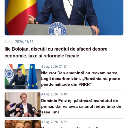
5 aug. 2026, 16:11
Ilie Bolojan, discuții cu mediul de afaceri despre
economie, taxe și reformele fiscale
4 aug. 2026, 21:27
Nicușor Dan amenință cu reexaminarea
Legii decarbonizării: „România nu poate
pierde miliarde din PNRR”
4 aug. 2026, 16:19
Dominic Fritz își păstrează mandatul de
primar, dar va avea salariul redus timp de
șase luni
3 aug. 2026, 16:22