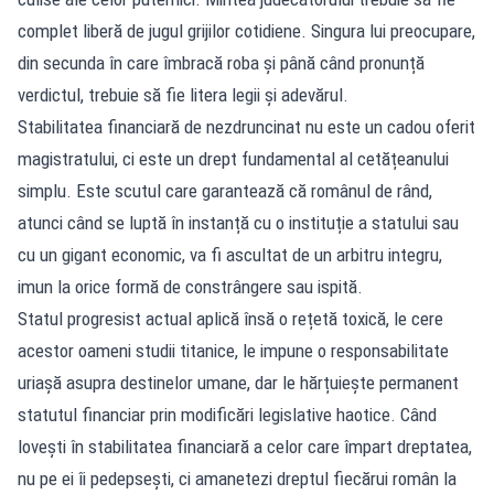
complet liberă de jugul grijilor cotidiene. Singura lui preocupare,
din secunda în care îmbracă roba și până când pronunță
verdictul, trebuie să fie litera legii și adevărul.
Stabilitatea financiară de nezdruncinat nu este un cadou oferit
magistratului, ci este un drept fundamental al cetățeanului
simplu. Este scutul care garantează că românul de rând,
atunci când se luptă în instanță cu o instituție a statului sau
cu un gigant economic, va fi ascultat de un arbitru integru,
imun la orice formă de constrângere sau ispită.
Statul progresist actual aplică însă o rețetă toxică, le cere
acestor oameni studii titanice, le impune o responsabilitate
uriașă asupra destinelor umane, dar le hărțuiește permanent
statutul financiar prin modificări legislative haotice. Când
lovești în stabilitatea financiară a celor care împart dreptatea,
nu pe ei îi pedepsești, ci amanetezi dreptul fiecărui român la