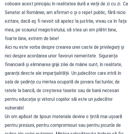
coboare acest principiu în realitatea dură a vieții de zi cu zi. Ca
Senator al României, am afirmat-o și o repet public, fără nicio
ezitare, dacă aș fi nevoit să apelez la justitie, vreau ca în fața
mea, pe scaunul magistratului, să stea un om plătit bine,
foarte bine, extrem de bine!
Aici nu este vorba despre crearea unei caste de privilegiați și
nici despre acordarea unor favoruri nemeritate. Siguranța
financiară și eliminarea grijii zilei de mâine sunt, în realitate,
garanții directe ale imparțialității. Un judecător care intră în
sala de ședințe cu mintea ocupată de povara facturilor, de
ratele la bancă, de creșterea taxelor sau de banii necesari
pentru educația și viitorul copiilor săi este un judecător
vulnerabil.
Un om apăsat de lipsuri materiale devine o țintă mai ușoară
pentru presiuni, pentru compromisuri sau pentru jocurile de
culise ale celor puternici. Mintea judecătorului trebuie să fie