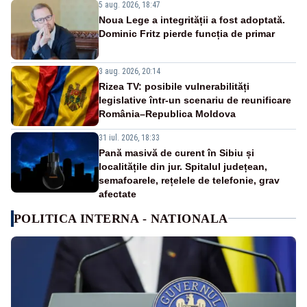
5 aug. 2026, 18:47
Noua Lege a integrității a fost adoptată.
Dominic Fritz pierde funcția de primar
3 aug. 2026, 20:14
Rizea TV: posibile vulnerabilități
legislative într-un scenariu de reunificare
România–Republica Moldova
31 iul. 2026, 18:33
Pană masivă de curent în Sibiu și
localitățile din jur. Spitalul județean,
semafoarele, rețelele de telefonie, grav
afectate
POLITICA INTERNA - NATIONALA