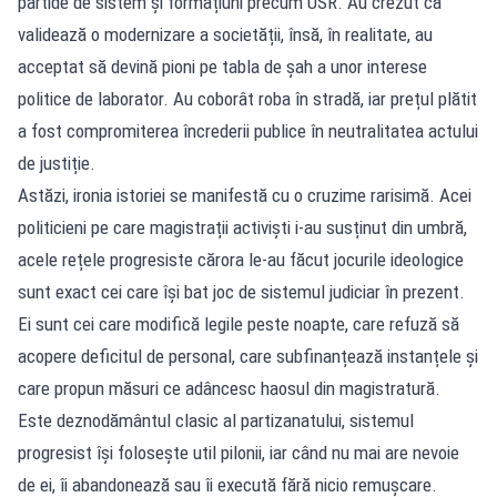
partide de sistem și formațiuni precum USR. Au crezut că
validează o modernizare a societății, însă, în realitate, au
acceptat să devină pioni pe tabla de șah a unor interese
politice de laborator. Au coborât roba în stradă, iar prețul plătit
a fost compromiterea încrederii publice în neutralitatea actului
de justiție.
Astăzi, ironia istoriei se manifestă cu o cruzime rarisimă. Acei
politicieni pe care magistrații activiști i-au susținut din umbră,
acele rețele progresiste cărora le-au făcut jocurile ideologice
sunt exact cei care își bat joc de sistemul judiciar în prezent.
Ei sunt cei care modifică legile peste noapte, care refuză să
acopere deficitul de personal, care subfinanțează instanțele și
care propun măsuri ce adâncesc haosul din magistratură.
Este deznodământul clasic al partizanatului, sistemul
progresist își folosește util pilonii, iar când nu mai are nevoie
de ei, îi abandonează sau îi execută fără nicio remușcare.