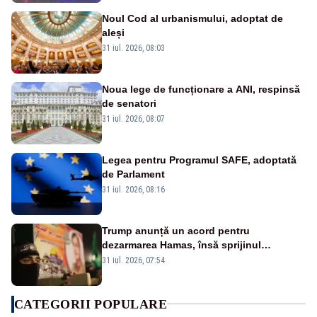
Noul Cod al urbanismului, adoptat de
aleși
31 iul. 2026, 08:03
Noua lege de funcționare a ANI, respinsă
de senatori
31 iul. 2026, 08:07
Legea pentru Programul SAFE, adoptată
de Parlament
31 iul. 2026, 08:16
Trump anunță un acord pentru
dezarmarea Hamas, însă sprijinul
Israelului rămâne incert
31 iul. 2026, 07:54
CATEGORII POPULARE