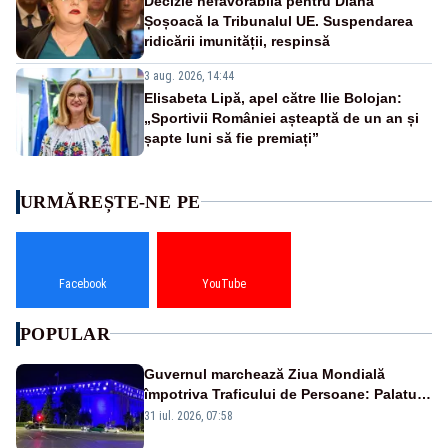
Decizie nefavorabilă pentru Diana
Șoșoacă la Tribunalul UE. Suspendarea
ridicării imunității, respinsă
3 aug. 2026, 14:44
Elisabeta Lipă, apel către Ilie Bolojan:
„Sportivii României așteaptă de un an și
șapte luni să fie premiați”
URMĂREȘTE-NE PE
Facebook
YouTube
POPULAR
Guvernul marchează Ziua Mondială
împotriva Traficului de Persoane: Palatul
Victoria, iluminat în albastru
31 iul. 2026, 07:58