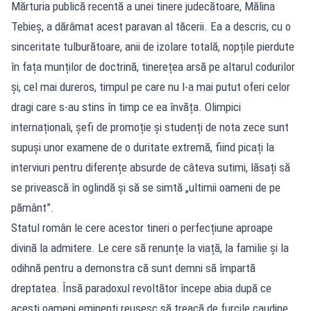
Mărturia publică recentă a unei tinere judecătoare, Mălina
Tebieș, a dărâmat acest paravan al tăcerii. Ea a descris, cu o
sinceritate tulburătoare, anii de izolare totală, nopțile pierdute
în fața munților de doctrină, tinerețea arsă pe altarul codurilor
și, cel mai dureros, timpul pe care nu l-a mai putut oferi celor
dragi care s-au stins în timp ce ea învăța. Olimpici
internaționali, șefi de promoție și studenți de nota zece sunt
supuși unor examene de o duritate extremă, fiind picați la
interviuri pentru diferențe absurde de câteva sutimi, lăsați să
se privească în oglindă și să se simtă „ultimii oameni de pe
pământ”.
Statul român le cere acestor tineri o perfecțiune aproape
divină la admitere. Le cere să renunțe la viață, la familie și la
odihnă pentru a demonstra că sunt demni să împartă
dreptatea. Însă paradoxul revoltător începe abia după ce
acești oameni eminenți reușesc să treacă de furcile caudine