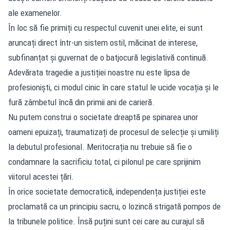
ale examenelor.
În loc să fie primiți cu respectul cuvenit unei elite, ei sunt
aruncați direct într-un sistem ostil, măcinat de interese,
subfinanțat și guvernat de o batjocură legislativă continuă.
Adevărata tragedie a justiției noastre nu este lipsa de
profesioniști, ci modul cinic în care statul le ucide vocația și le
fură zâmbetul încă din primii ani de carieră.
Nu putem construi o societate dreaptă pe spinarea unor
oameni epuizați, traumatizați de procesul de selecție și umiliți
la debutul profesional. Meritocrația nu trebuie să fie o
condamnare la sacrificiu total, ci pilonul pe care sprijinim
viitorul acestei țări.
În orice societate democratică, independența justiției este
proclamată ca un principiu sacru, o lozincă strigată pompos de
la tribunele politice. Însă puțini sunt cei care au curajul să