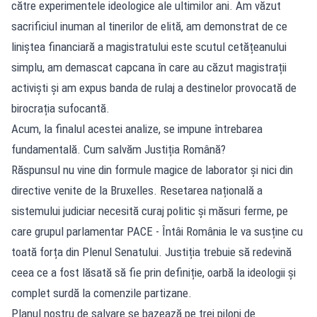
către experimentele ideologice ale ultimilor ani. Am văzut
sacrificiul inuman al tinerilor de elită, am demonstrat de ce
liniștea financiară a magistratului este scutul cetățeanului
simplu, am demascat capcana în care au căzut magistrații
activiști și am expus banda de rulaj a destinelor provocată de
birocrația sufocantă.
Acum, la finalul acestei analize, se impune întrebarea
fundamentală. Cum salvăm Justiția Română?
Răspunsul nu vine din formule magice de laborator și nici din
directive venite de la Bruxelles. Resetarea națională a
sistemului judiciar necesită curaj politic și măsuri ferme, pe
care grupul parlamentar PACE - Întâi România le va susține cu
toată forța din Plenul Senatului. Justiția trebuie să redevină
ceea ce a fost lăsată să fie prin definiție, oarbă la ideologii și
complet surdă la comenzile partizane.
Planul nostru de salvare se bazează pe trei piloni de