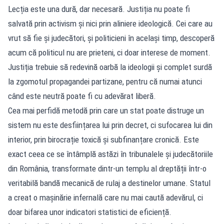
Lecția este una dură, dar necesară. Justiția nu poate fi
salvată prin activism și nici prin aliniere ideologică. Cei care au
vrut să fie și judecători, și politicieni în același timp, descoperă
acum că politicul nu are prieteni, ci doar interese de moment.
Justiția trebuie să redevină oarbă la ideologii și complet surdă
la zgomotul propagandei partizane, pentru că numai atunci
când este neutră poate fi cu adevărat liberă.
Cea mai perfidă metodă prin care un stat poate distruge un
sistem nu este desființarea lui prin decret, ci sufocarea lui din
interior, prin birocrație toxică și subfinanțare cronică. Este
exact ceea ce se întâmplă astăzi în tribunalele și judecătoriile
din România, transformate dintr-un templu al dreptății într-o
veritabilă bandă mecanică de rulaj a destinelor umane. Statul
a creat o mașinărie infernală care nu mai caută adevărul, ci
doar bifarea unor indicatori statistici de eficiență.