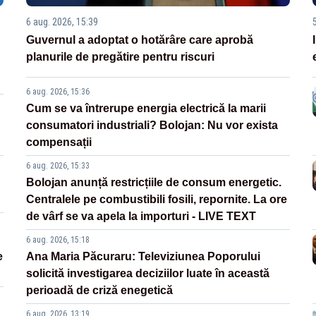
6 aug. 2026, 15:39
Guvernul a adoptat o hotărâre care aprobă
planurile de pregătire pentru riscuri
6 aug. 2026, 15:36
Cum se va întrerupe energia electrică la marii
consumatori industriali? Bolojan: Nu vor exista
compensații
6 aug. 2026, 15:33
Bolojan anunță restricțiile de consum energetic.
Centralele pe combustibili fosili, repornite. La ore
de vârf se va apela la importuri - LIVE TEXT
6 aug. 2026, 15:18
e
Ana Maria Păcuraru: Televiziunea Poporului
solicită investigarea deciziilor luate în această
perioadă de criză enegetică
6 aug. 2026, 13:19