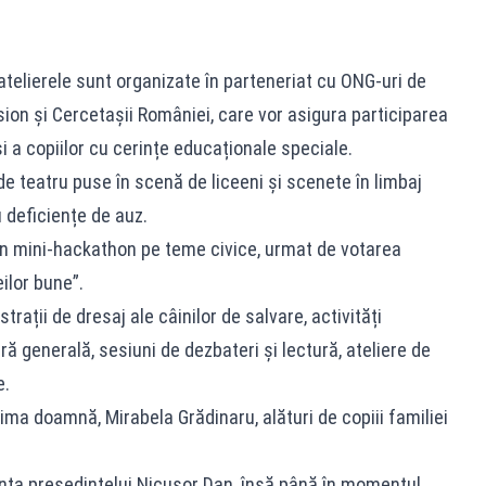
 atelierele sunt organizate în parteneriat cu ONG-uri de
ision și Cercetașii României, care vor asigura participarea
și a copiilor cu cerințe educaționale speciale.
de teatru puse în scenă de liceeni și scenete în limbaj
 deficiențe de auz.
n mini-hackathon pe teme civice, urmat de votarea
eilor bune”.
trații de dresaj ale câinilor de salvare, activități
ură generală, sesiuni de dezbateri și lectură, ateliere de
e.
ima doamnă, Mirabela Grădinaru, alături de copiii familiei
ța președintelui Nicușor Dan, însă până în momentul