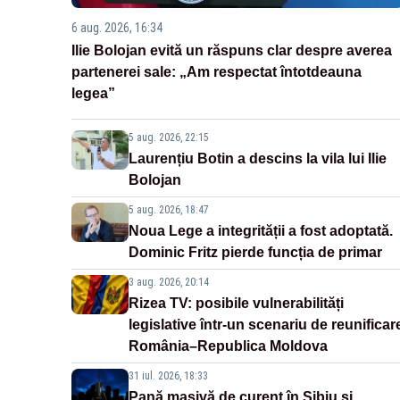
6 aug. 2026, 16:34
Ilie Bolojan evită un răspuns clar despre averea
partenerei sale: „Am respectat întotdeauna
legea”
5 aug. 2026, 22:15
Laurențiu Botin a descins la vila lui Ilie
Bolojan
5 aug. 2026, 18:47
Noua Lege a integrității a fost adoptată.
Dominic Fritz pierde funcția de primar
3 aug. 2026, 20:14
Rizea TV: posibile vulnerabilități
legislative într-un scenariu de reunificar
România–Republica Moldova
31 iul. 2026, 18:33
Pană masivă de curent în Sibiu și