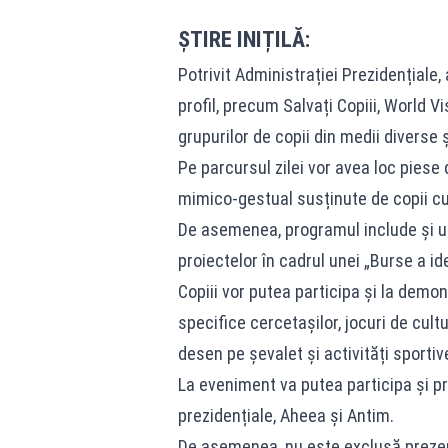
ȘTIRE INIȚILĂ:
Potrivit Administrației Prezidențiale,
profil, precum Salvați Copiii, World V
grupurilor de copii din medii diverse 
Pe parcursul zilei vor avea loc piese 
mimico-gestual susținute de copii cu
De asemenea, programul include și u
proiectelor în cadrul unei „Burse a id
Copiii vor putea participa și la demons
specifice cercetașilor, jocuri de cult
desen pe șevalet și activități sportiv
La eveniment va putea participa și pr
prezidențiale, Aheea și Antim.
De asemenea, nu este exclusă prezen