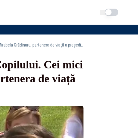
Schimba tema
Palatul Cotroceni și-a deschis porțile de Ziua Copilului. Cei mici au fost întâmpinați de Mirabela Grădinaru, partenera de viață a președintelui -VIDEO
opilului. Cei mici
rtenera de viață