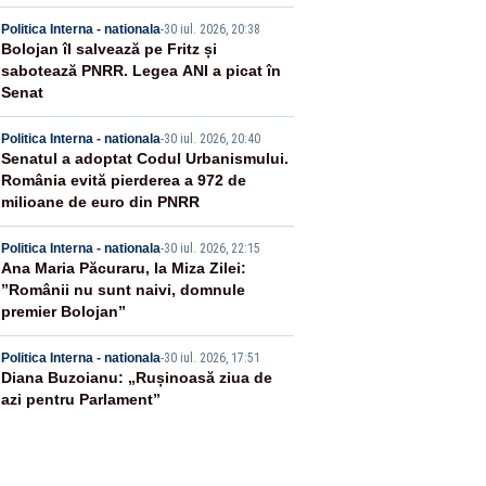
2
Politica Interna - nationala
-
30 iul. 2026, 20:38
Bolojan îl salvează pe Fritz și
sabotează PNRR. Legea ANI a picat în
Senat
3
Politica Interna - nationala
-
30 iul. 2026, 20:40
Senatul a adoptat Codul Urbanismului.
România evită pierderea a 972 de
milioane de euro din PNRR
4
Politica Interna - nationala
-
30 iul. 2026, 22:15
Ana Maria Păcuraru, la Miza Zilei:
”Românii nu sunt naivi, domnule
premier Bolojan”
5
Politica Interna - nationala
-
30 iul. 2026, 17:51
Diana Buzoianu: „Rușinoasă ziua de
azi pentru Parlament”