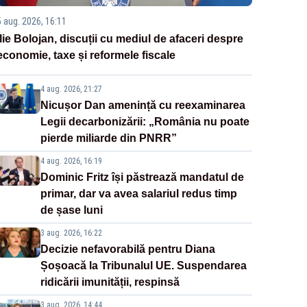
5 aug. 2026, 16:11
Ilie Bolojan, discuții cu mediul de afaceri despre
economie, taxe și reformele fiscale
4 aug. 2026, 21:27
Nicușor Dan amenință cu reexaminarea
Legii decarbonizării: „România nu poate
pierde miliarde din PNRR”
4 aug. 2026, 16:19
Dominic Fritz își păstrează mandatul de
primar, dar va avea salariul redus timp
de șase luni
3 aug. 2026, 16:22
Decizie nefavorabilă pentru Diana
Șoșoacă la Tribunalul UE. Suspendarea
ridicării imunității, respinsă
3 aug. 2026, 14:44