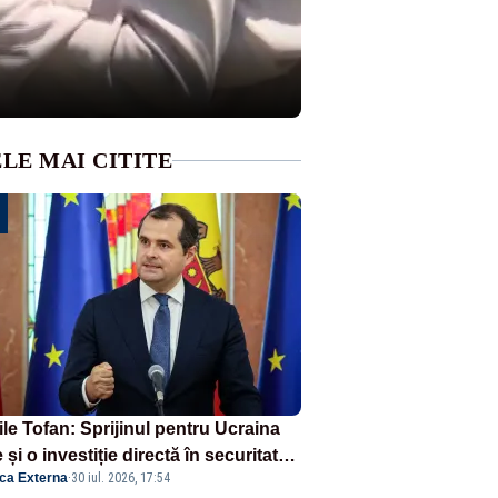
LE MAI CITITE
ile Tofan: Sprijinul pentru Ucraina
 și o investiție directă în securitatea
ica Externa
·
30 iul. 2026, 17:54
blicii Moldova și a întregii regiuni