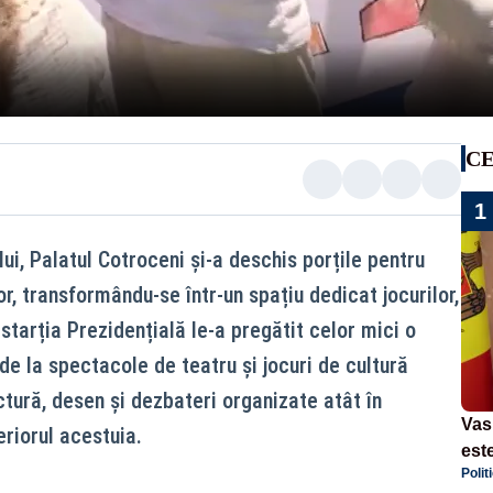
CE
1
lui, Palatul Cotroceni și-a deschis porțile pentru
lor, transformându-se într-un spațiu dedicat jocurilor,
istarția Prezidențială le-a pregătit celor mici o
 de la spectacole de teatru și jocuri de cultură
ctură, desen și dezbateri organizate atât în
Vas
teriorul acestuia.
este
Polit
Repu