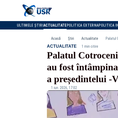
ULTIMELE ȘTIRI
ACTUALITATE
POLITICA EXTERNA
POLITICA I
Acasă
Știri
Actualitate
·
ACTUALITATE
1 min citire
Palatul Cotroceni 
au fost întâmpina
a președintelui 
1 iun. 2026, 17:02