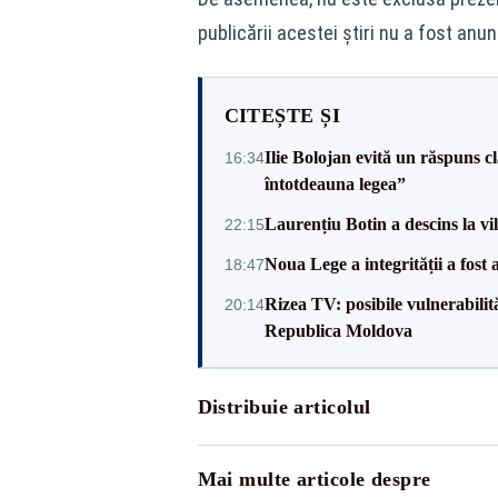
publicării acestei știri nu a fost anun
CITEȘTE ȘI
Ilie Bolojan evită un răspuns c
16:34
întotdeauna legea”
Laurențiu Botin a descins la vil
22:15
Noua Lege a integrității a fost
18:47
Rizea TV: posibile vulnerabilit
20:14
Republica Moldova
Distribuie articolul
Mai multe articole despre