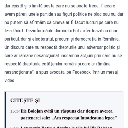
dar există şi o limită peste care nu se poate trece. Fiecare
avem păreri, unele partide sau figuri politice ne plac sau nu, dar
nu putem să afirmăm că cineva ar fi făcut lucruri pe care nu
le-a făcut. Dezinformările domnului Fritz afectează nu doar
partidul, dar şi electoratul, precum şi democraţia în România.
Un discurs care nu respectă drepturile unui adversar politic şi
care ar rămâne nesancţionat înseamnă acţiuni prin care nu se
respectă drepturile cetăţenilor români şi care ar rămâne
nesancţionate”, a spus avocata, pe Facebook, într-un mesaj
video.
CITEȘTE ȘI
Ilie Bolojan evită un răspuns clar despre averea
16:34
partenerei sale: „Am respectat întotdeauna legea”