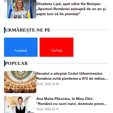
Elisabeta Lipă, apel către Ilie Bolojan:
„Sportivii României așteaptă de un an și
șapte luni să fie premiați”
URMĂREȘTE-NE PE
Facebook
YouTube
POPULAR
Senatul a adoptat Codul Urbanismului.
România evită pierderea a 972 de milioane
de euro din PNRR
30 iul. 2026, 20:40
Ana Maria Păcuraru, la Miza Zilei:
”Românii nu sunt naivi, domnule premier
Bolojan”
30 iul. 2026, 22:15