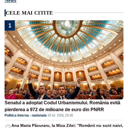
News
CELE MAI CITITE
1
Senatul a adoptat Codul Urbanismului. România evită
pierderea a 972 de milioane de euro din PNRR
Politica Interna - nationala
·
30 iul. 2026, 20:40
Ana Maria Păcuraru, la Miza Zilei: ”Românii nu sunt naivi,