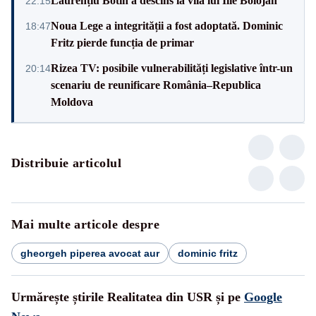
Laurențiu Botin a descins la vila lui Ilie Bolojan
22:15
Noua Lege a integrității a fost adoptată. Dominic
18:47
Fritz pierde funcția de primar
Rizea TV: posibile vulnerabilități legislative într-un
20:14
scenariu de reunificare România–Republica
Moldova
Distribuie articolul
Mai multe articole despre
gheorgeh piperea avocat aur
dominic fritz
Urmărește știrile Realitatea din USR și pe
Google