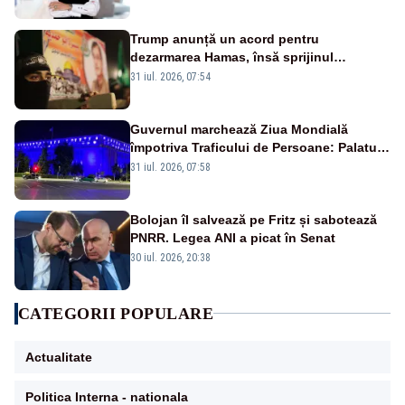
Trump anunță un acord pentru
dezarmarea Hamas, însă sprijinul
Israelului rămâne incert
31 iul. 2026, 07:54
Guvernul marchează Ziua Mondială
împotriva Traficului de Persoane: Palatul
Victoria, iluminat în albastru
31 iul. 2026, 07:58
Bolojan îl salvează pe Fritz și sabotează
PNRR. Legea ANI a picat în Senat
30 iul. 2026, 20:38
CATEGORII POPULARE
Actualitate
Politica Interna - nationala