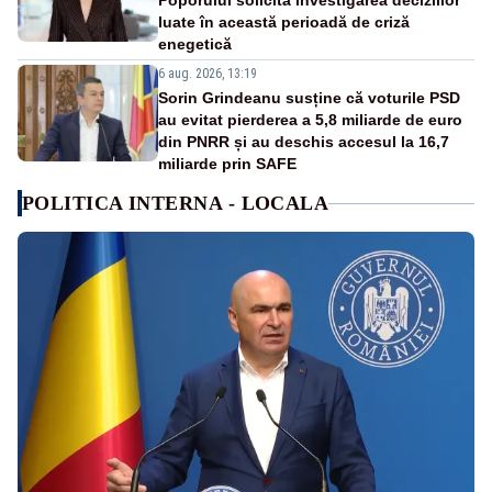
Poporului solicită investigarea deciziilor
luate în această perioadă de criză
enegetică
6 aug. 2026, 13:19
Sorin Grindeanu susține că voturile PSD
au evitat pierderea a 5,8 miliarde de euro
din PNRR și au deschis accesul la 16,7
miliarde prin SAFE
POLITICA INTERNA - LOCALA