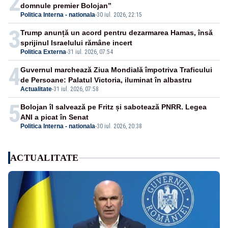
2
domnule premier Bolojan”
Politica Interna - nationala
-
30 iul. 2026, 22:15
3
Trump anunță un acord pentru dezarmarea Hamas, însă
sprijinul Israelului rămâne incert
Politica Externa
-
31 iul. 2026, 07:54
4
Guvernul marchează Ziua Mondială împotriva Traficului
de Persoane: Palatul Victoria, iluminat în albastru
Actualitate
-
31 iul. 2026, 07:58
5
Bolojan îl salvează pe Fritz și sabotează PNRR. Legea
ANI a picat în Senat
Politica Interna - nationala
-
30 iul. 2026, 20:38
ACTUALITATE