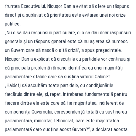
fruntea Executivului, Nicușor Dan a evitat să ofere un răspuns
direct și a subliniat că prioritatea este evitarea unei noi crize
politice.
„Nu o să dau răspunsuri particulare, ci o să dau doar răspunsuri
generale şi un răspuns general este că nu aş vrea să numesc
un Guvern care să nască o altă criză”, a spus președintele.
Nicuşor Dan a explicat că discuțiile cu partidele vor continua și
că principala problemă rămâne identificarea unei majorități
parlamentare stabile care să susțină viitorul Cabinet.
„Haideţi să ascultăm toate partidele, cu condiţionările
fiecăruia dintre ele, şi, repet, întrebarea fundamentală pentru
fiecare dintre ele este care să fie majoritatea, indiferent de
componenţa Guvernului, corespondenţă totală cu susţinerea
parlamentară, minoritar, tehnocrat, care este majoritatea
parlamentară care susţine acest Guvern?”, a declarat acesta.