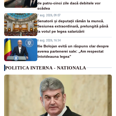
de patru-cinci zile dacă debitele vor
scădea
7 aug. 2026, 09:07
Senatorii și deputații rămân la muncă.
Sesiunea extraordinară, prelungită până
la votul pe legea salarizării
6 aug. 2026, 16:34
Ilie Bolojan evită un răspuns clar despre
averea partenerei sale: „Am respectat
întotdeauna legea”
POLITICA INTERNA - NATIONALA