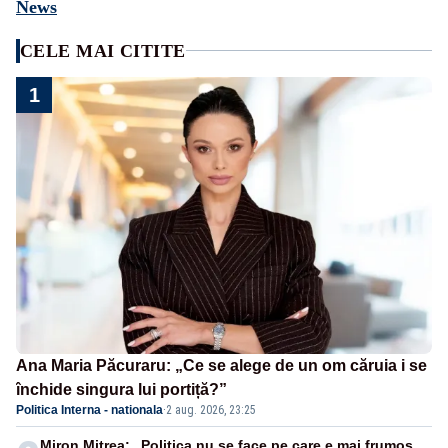
News
CELE MAI CITITE
1
Ana Maria Păcuraru: „Ce se alege de un om căruia i se
închide singura lui portiță?”
Politica Interna - nationala
·
2 aug. 2026, 23:25
Miron Mitrea: „Politica nu se face pe care e mai frumos,