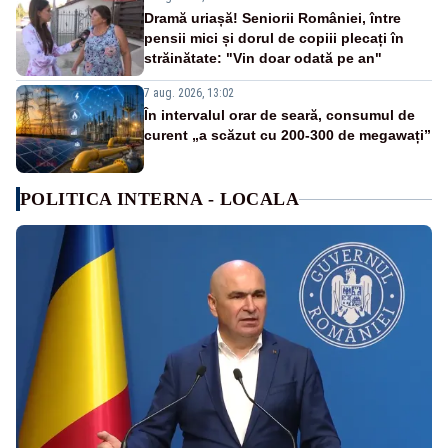
Dramă uriașă! Seniorii României, între
pensii mici și dorul de copiii plecați în
străinătate: "Vin doar odată pe an"
7 aug. 2026, 13:02
În intervalul orar de seară, consumul de
curent „a scăzut cu 200-300 de megawați”
POLITICA INTERNA - LOCALA