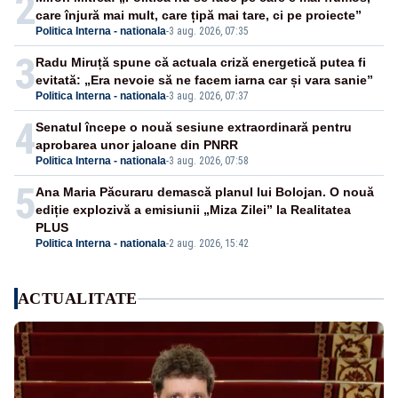
2
care înjură mai mult, care țipă mai tare, ci pe proiecte”
Politica Interna - nationala
-
3 aug. 2026, 07:35
3
Radu Miruță spune că actuala criză energetică putea fi
evitată: „Era nevoie să ne facem iarna car și vara sanie”
Politica Interna - nationala
-
3 aug. 2026, 07:37
4
Senatul începe o nouă sesiune extraordinară pentru
aprobarea unor jaloane din PNRR
Politica Interna - nationala
-
3 aug. 2026, 07:58
5
Ana Maria Păcuraru demască planul lui Bolojan. O nouă
ediție explozivă a emisiunii „Miza Zilei” la Realitatea
PLUS
Politica Interna - nationala
-
2 aug. 2026, 15:42
ACTUALITATE