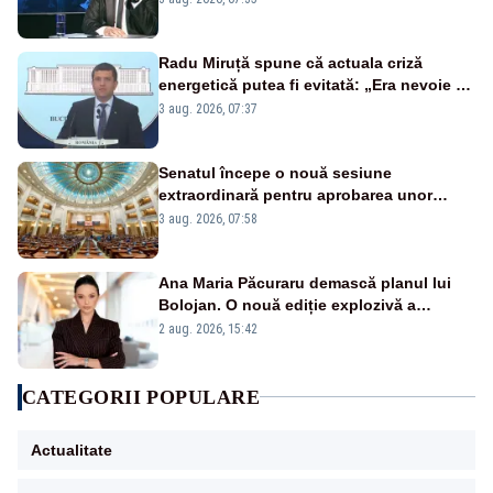
Radu Miruță spune că actuala criză
energetică putea fi evitată: „Era nevoie să
ne facem iarna car și vara sanie”
3 aug. 2026, 07:37
Senatul începe o nouă sesiune
extraordinară pentru aprobarea unor
jaloane din PNRR
3 aug. 2026, 07:58
Ana Maria Păcuraru demască planul lui
Bolojan. O nouă ediție explozivă a
emisiunii „Miza Zilei” la Realitatea PLUS
2 aug. 2026, 15:42
CATEGORII POPULARE
Actualitate