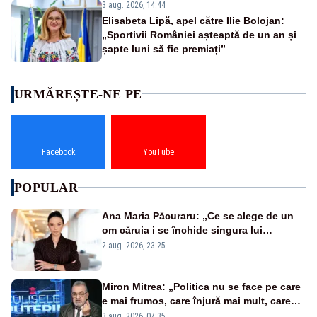
3 aug. 2026, 14:44
Elisabeta Lipă, apel către Ilie Bolojan:
„Sportivii României așteaptă de un an și
șapte luni să fie premiați”
URMĂREȘTE-NE PE
Facebook
YouTube
POPULAR
Ana Maria Păcuraru: „Ce se alege de un
om căruia i se închide singura lui
portiță?”
2 aug. 2026, 23:25
Miron Mitrea: „Politica nu se face pe care
e mai frumos, care înjură mai mult, care
țipă mai tare, ci pe proiecte”
3 aug. 2026, 07:35