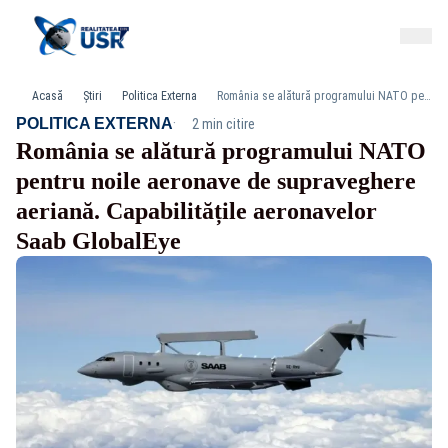
Acasă
Știri
Politica Externa
România se alătură programului NATO pentru noile aeronave de supraveghere aeriană. Capabilitățile aeronavelor Saab GlobalEye
·
POLITICA EXTERNA
2 min citire
România se alătură programului NATO
pentru noile aeronave de supraveghere
aeriană. Capabilitățile aeronavelor
Saab GlobalEye