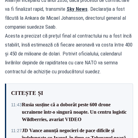
va fi finalizat rapid, transmite
Sky News
. Declarația a fost
făcută la Ankara de Micael Johansson, directorul general al
companiei suedeze Saab.
Acesta a precizat că prețul final al contractului nu a fost încă
stabilit, însă estimează că fiecare aeronavă va costa între 400
și 450 de milioane de dolari. Potrivit oficialului, calendarul
livrărilor depinde de rapiditatea cu care NATO va semna
contractul de achiziție cu producătorul suedez.
CITEȘTE ȘI
Rusia susține că a doborât peste 600 drone
11:43
ucrainene într-o singură noapte. Un centru logistic
Wildberries, avariat VIDEO
JD Vance anunță negocieri de pace dificile și
11:27
îndelungate cu Iranul, în timp ce Teheranul neagă