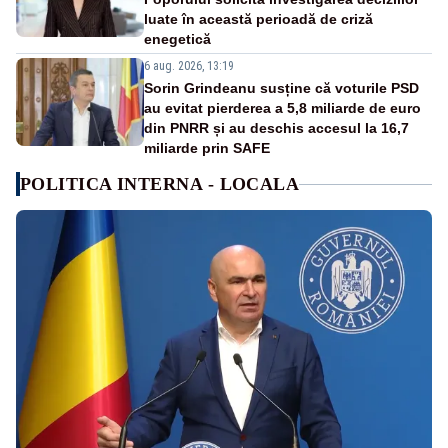
luate în această perioadă de criză
enegetică
6 aug. 2026, 13:19
Sorin Grindeanu susține că voturile PSD
au evitat pierderea a 5,8 miliarde de euro
din PNRR și au deschis accesul la 16,7
miliarde prin SAFE
POLITICA INTERNA - LOCALA