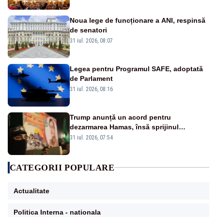
Noua lege de funcționare a ANI, respinsă
de senatori
31 iul. 2026, 08:07
Legea pentru Programul SAFE, adoptată
de Parlament
31 iul. 2026, 08:16
Trump anunță un acord pentru
dezarmarea Hamas, însă sprijinul
Israelului rămâne incert
31 iul. 2026, 07:54
CATEGORII POPULARE
Actualitate
Politica Interna - nationala