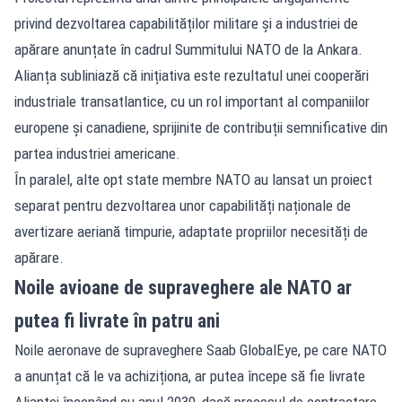
privind dezvoltarea capabilităților militare și a industriei de
apărare anunțate în cadrul Summitului NATO de la Ankara.
Alianța subliniază că inițiativa este rezultatul unei cooperări
industriale transatlantice, cu un rol important al companiilor
europene și canadiene, sprijinite de contribuții semnificative din
partea industriei americane.
În paralel, alte opt state membre NATO au lansat un proiect
separat pentru dezvoltarea unor capabilități naționale de
avertizare aeriană timpurie, adaptate propriilor necesități de
apărare.
Noile avioane de supraveghere ale NATO ar
putea fi livrate în patru ani
Noile aeronave de supraveghere Saab GlobalEye, pe care NATO
a anunțat că le va achiziționa, ar putea începe să fie livrate
Alianței începând cu anul 2030, dacă procesul de contractare