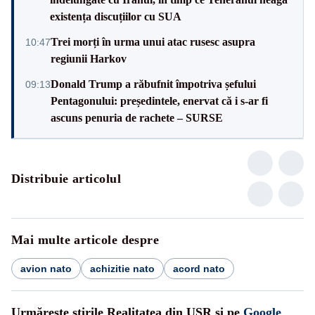
existența discuțiilor cu SUA
Trei morți în urma unui atac rusesc asupra
10:47
regiunii Harkov
Donald Trump a răbufnit împotriva șefului
09:13
Pentagonului: președintele, enervat că i s-ar fi
ascuns penuria de rachete – SURSE
Distribuie articolul
Mai multe articole despre
avion nato
achizitie nato
acord nato
Urmărește știrile Realitatea din USR și pe
Google