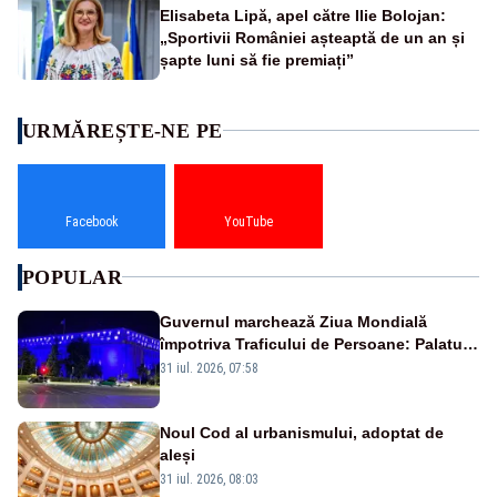
Elisabeta Lipă, apel către Ilie Bolojan:
„Sportivii României așteaptă de un an și
șapte luni să fie premiați”
URMĂREȘTE-NE PE
Facebook
YouTube
POPULAR
Guvernul marchează Ziua Mondială
împotriva Traficului de Persoane: Palatul
Victoria, iluminat în albastru
31 iul. 2026, 07:58
Noul Cod al urbanismului, adoptat de
aleși
31 iul. 2026, 08:03