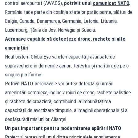
control aeropurtat (AWACS),
potrivit unui
comunicat NATO
.
România face parte din coaliția statelor participante, alături de
Belgia, Canada, Danemarca, Germania, Letonia, Lituania,
Luxemburg, Țările de Jos, Norvegia și Suedia.
Aeronave capabile să detecteze drone, rachete și alte
amenințări
Noul sistem GlobalEye va oferi capacități avansate de
supraveghere în domeniile aerian, terestru și maritim, de pe o
singură platformă.
Potrivit NATO, aeronavele vor putea detecta și urmări
amenințări complexe, inclusiv roiuri de drone, rachete balistice
și rachete de croazieră, contribuind la îmbunătățirea
capacității de avertizare timpurie, a imaginii operaționale și a
desfășurării misiunilor Alianței.
Un pas important pentru modernizarea apărării NATO
Proiectul reprezintă unul dintre principalele angajamente