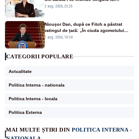
portiță?”
2 aug. 2026, 23:25
Nicușor Dan, după ce Fitch a păstrat
ratingul de țară: „În ciuda zgomotului
politic, România funcționează”
1 aug. 2026, 10:34
CATEGORII POPULARE
Actualitate
Politica Interna - nationala
Politica Interna - locala
Politica Externa
MAI MULTE ȘTIRI DIN
POLITICA INTERNA -
NATIONALA