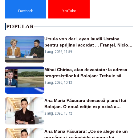
Facebook
YouTube
POPULAR
Ursula von der Leyen laudă Ucraina
pentru sprijinul acordat ... Franței. Nicio
reacție privind ajutorul energetic promis
1 aug. 2026, 11:59
României
Mihai Chirica, atac devastator la adresa
progresiștilor lui Bolojan: Trebuie să
protejăm și natura, dar nu șținem omaneii
2 aug. 2026, 10:12
în stare permanentă de alertă
Ana Maria Păcuraru demască planul lui
Bolojan. O nouă ediție explozivă a
emisiunii „Miza Zilei” la Realitatea PLUS
2 aug. 2026, 15:42
Ana Maria Păcuraru: „Ce se alege de un
om căruia i se închide singura lui