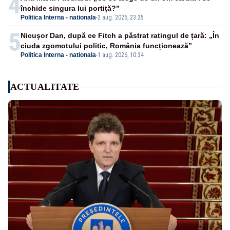
4
închide singura lui portiță?”
Politica Interna - nationala
-
2 aug. 2026, 23:25
5
Nicușor Dan, după ce Fitch a păstrat ratingul de țară: „În
ciuda zgomotului politic, România funcționează”
Politica Interna - nationala
-
1 aug. 2026, 10:34
ACTUALITATE