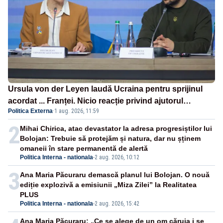
Ursula von der Leyen laudă Ucraina pentru sprijinul
acordat ... Franței. Nicio reacție privind ajutorul
Politica Externa
·
1 aug. 2026, 11:59
energetic promis României
2
Mihai Chirica, atac devastator la adresa progresiștilor lui
Bolojan: Trebuie să protejăm și natura, dar nu șținem
omaneii în stare permanentă de alertă
Politica Interna - nationala
-
2 aug. 2026, 10:12
3
Ana Maria Păcuraru demască planul lui Bolojan. O nouă
ediție explozivă a emisiunii „Miza Zilei” la Realitatea
PLUS
Politica Interna - nationala
-
2 aug. 2026, 15:42
Ana Maria Păcuraru: „Ce se alege de un om căruia i se