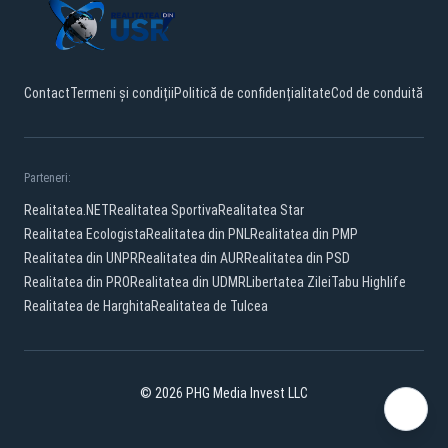
Contact
Termeni și condiții
Politică de confidențialitate
Cod de conduită
Parteneri:
Realitatea.NET
Realitatea Sportiva
Realitatea Star
Realitatea Ecologista
Realitatea din PNL
Realitatea din PMP
Realitatea din UNPR
Realitatea din AUR
Realitatea din PSD
Realitatea din PRO
Realitatea din UDMR
Libertatea Zilei
Tabu Highlife
Realitatea de Harghita
Realitatea de Tulcea
© 2026 PHG Media Invest LLC
Facebook
YouTube