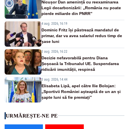
Nicușor Dan amenință cu reexaminarea
Legii decarbonizării: „România nu poate
pierde miliarde din PNRR”
4 aug. 2026, 16:19
Dominic Fritz își păstrează mandatul de
primar, dar va avea salariul redus timp de
șase luni
3 aug. 2026, 16:22
Decizie nefavorabilă pentru Diana
Șoșoacă la Tribunalul UE. Suspendarea
ridicării imunității, respinsă
3 aug. 2026, 14:44
Elisabeta Lipă, apel către Ilie Bolojan:
„Sportivii României așteaptă de un an și
șapte luni să fie premiați”
URMĂREȘTE-NE PE