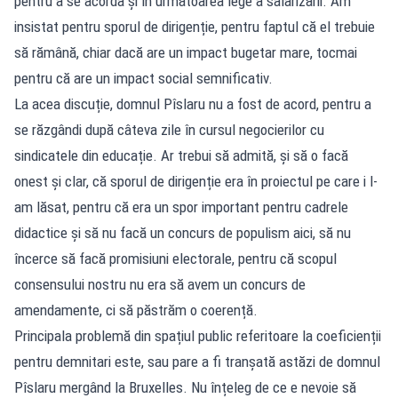
pentru a se acorda și în următoarea lege a salarizării. Am
insistat pentru sporul de dirigenție, pentru faptul că el trebuie
să rămână, chiar dacă are un impact bugetar mare, tocmai
pentru că are un impact social semnificativ.
La acea discuție, domnul Pîslaru nu a fost de acord, pentru a
se răzgândi după câteva zile în cursul negocierilor cu
sindicatele din educație. Ar trebui să admită, și să o facă
onest și clar, că sporul de dirigenție era în proiectul pe care i l-
am lăsat, pentru că era un spor important pentru cadrele
didactice și să nu facă un concurs de populism aici, să nu
încerce să facă promisiuni electorale, pentru că scopul
consensului nostru nu era să avem un concurs de
amendamente, ci să păstrăm o coerență.
Principala problemă din spațiul public referitoare la coeficienții
pentru demnitari este, sau pare a fi tranșată astăzi de domnul
Pîslaru mergând la Bruxelles. Nu înțeleg de ce e nevoie să