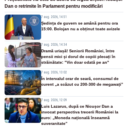
Dan o retrimite în Parlament pentru modificări
7 aug. 2026, 14:51
Ședința de guvern se amână pentru ora
15:00. Bolojan nu a obținut toate avizele
7 aug. 2026, 14:34
Dramă uriașă! Seniorii României, între
pensii mici și dorul de copiii plecați în
străinătate: "Vin doar odată pe an"
7 aug. 2026, 13:02
În intervalul orar de seară, consumul de
curent „a scăzut cu 200-300 de megawați”
7 aug. 2026, 12:09
Luis Lazarus, după ce Nicușor Dan a
invocat perspectiva trecerii României la
euro: „Moneda națională înseamnă
suveranitate”