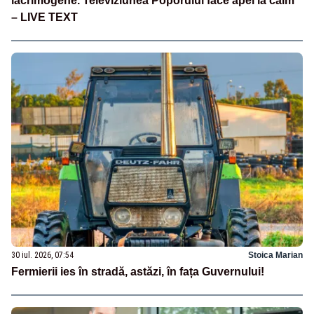
lacrimogene. Televiziunea Poporului face apel la calm
– LIVE TEXT
30 iul. 2026, 07:54
Stoica Marian
Fermierii ies în stradă, astăzi, în fața Guvernului!