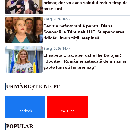
primar, dar va avea salariul redus timp de
șase luni
3 aug. 2026, 16:22
Decizie nefavorabilă pentru Diana
Șoșoacă la Tribunalul UE. Suspendarea
ridicării imunității, respinsă
3 aug. 2026, 14:44
Elisabeta Lipă, apel către Ilie Bolojan:
„Sportivii României așteaptă de un an și
șapte luni să fie premiați”
URMĂREȘTE-NE PE
Facebook
YouTube
POPULAR