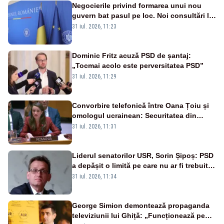
Negocierile privind formarea unui nou
guvern bat pasul pe loc. Noi consultări la
Cotroceni, așteptate după mijlocul lunii
31 iul. 2026, 11:23
august -SURSE
Dominic Fritz acuză PSD de șantaj:
„Tocmai acolo este perversitatea PSD”
31 iul. 2026, 11:29
Convorbire telefonică între Oana Țoiu și
omologul ucrainean: Securitatea din
Marea Neagră - pe agendă
31 iul. 2026, 11:31
Liderul senatorilor USR, Sorin Șipoș: PSD
a depășit o limită pe care nu ar fi trebuit
niciodată un partid proeuropean să o facă
31 iul. 2026, 11:34
George Simion demontează propaganda
televiziunii lui Ghiță: „Funcționează pe