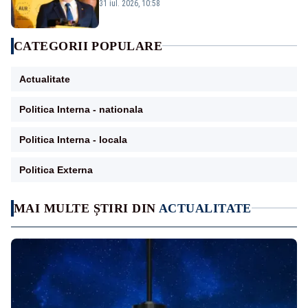
miliarde luate de la români”
31 iul. 2026, 10:58
CATEGORII POPULARE
Actualitate
Politica Interna - nationala
Politica Interna - locala
Politica Externa
MAI MULTE ȘTIRI DIN
ACTUALITATE