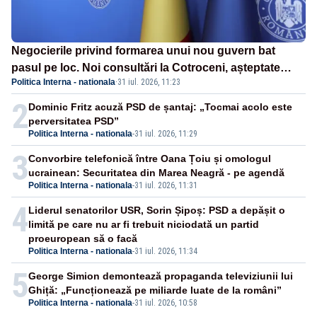
Negocierile privind formarea unui nou guvern bat
pasul pe loc. Noi consultări la Cotroceni, așteptate
Politica Interna - nationala
·
31 iul. 2026, 11:23
după mijlocul lunii august -SURSE
2
Dominic Fritz acuză PSD de șantaj: „Tocmai acolo este
perversitatea PSD”
Politica Interna - nationala
-
31 iul. 2026, 11:29
3
Convorbire telefonică între Oana Țoiu și omologul
ucrainean: Securitatea din Marea Neagră - pe agendă
Politica Interna - nationala
-
31 iul. 2026, 11:31
4
Liderul senatorilor USR, Sorin Șipoș: PSD a depășit o
limită pe care nu ar fi trebuit niciodată un partid
proeuropean să o facă
Politica Interna - nationala
-
31 iul. 2026, 11:34
5
George Simion demontează propaganda televiziunii lui
Ghiță: „Funcționează pe miliarde luate de la români”
Politica Interna - nationala
-
31 iul. 2026, 10:58