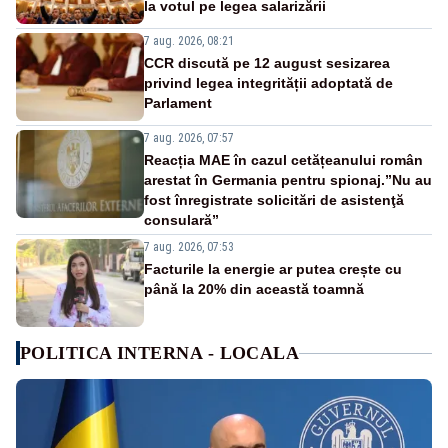
la votul pe legea salarizării
7 aug. 2026, 08:21
CCR discută pe 12 august sesizarea
privind legea integrității adoptată de
Parlament
7 aug. 2026, 07:57
Reacția MAE în cazul cetățeanului român
arestat în Germania pentru spionaj.”Nu au
fost înregistrate solicitări de asistenţă
consulară”
7 aug. 2026, 07:53
Facturile la energie ar putea crește cu
până la 20% din această toamnă
POLITICA INTERNA - LOCALA