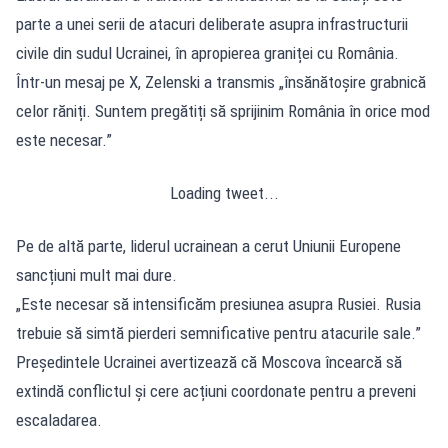
parte a unei serii de atacuri deliberate asupra infrastructurii
civile din sudul Ucrainei, în apropierea graniței cu România.
Într-un mesaj pe X, Zelenski a transmis „însănătoșire grabnică
celor răniți. Suntem pregătiți să sprijinim România în orice mod
este necesar.”
Loading tweet...
Pe de altă parte, liderul ucrainean a cerut Uniunii Europene
sancțiuni mult mai dure.
„Este necesar să intensificăm presiunea asupra Rusiei. Rusia
trebuie să simtă pierderi semnificative pentru atacurile sale.”
Președintele Ucrainei avertizează că Moscova încearcă să
extindă conflictul și cere acțiuni coordonate pentru a preveni
escaladarea.