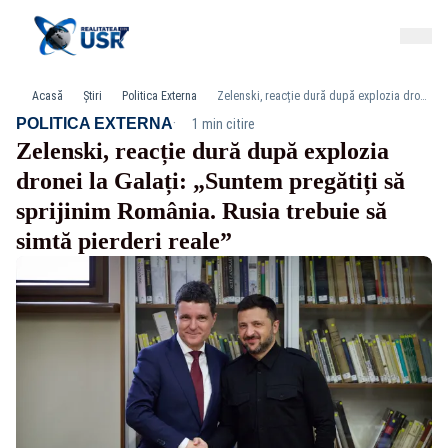
Acasă
Știri
Politica Externa
Zelenski, reacție dură după explozia dronei la Galați: „Suntem pregătiți să sprijinim România. Rusia trebuie să simtă pierderi reale”
·
POLITICA EXTERNA
1 min citire
Zelenski, reacție dură după explozia
dronei la Galați: „Suntem pregătiți să
sprijinim România. Rusia trebuie să
simtă pierderi reale”