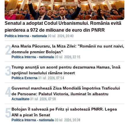
Senatul a adoptat Codul Urbanismului. România evită
pierderea a 972 de milioane de euro din PNRR
Politica Interna - nationala
·
30 iul. 2026, 20:40
2
Ana Maria Păcuraru, la Miza Zilei: ”Românii nu sunt naivi,
domnule premier Bolojan”
Politica Interna - nationala
-
30 iul. 2026, 22:15
3
Trump anunță un acord pentru dezarmarea Hamas, însă
sprijinul Israelului rămâne incert
Politica Externa
-
31 iul. 2026, 07:54
4
Guvernul marchează Ziua Mondială împotriva Traficului
de Persoane: Palatul Victoria, iluminat în albastru
Actualitate
-
31 iul. 2026, 07:58
5
Bolojan îl salvează pe Fritz și sabotează PNRR. Legea
ANI a picat în Senat
Politica Interna - nationala
-
30 iul. 2026, 20:38