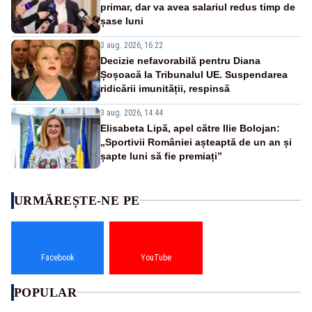
primar, dar va avea salariul redus timp de
șase luni
3 aug. 2026, 16:22
Decizie nefavorabilă pentru Diana
Șoșoacă la Tribunalul UE. Suspendarea
ridicării imunității, respinsă
3 aug. 2026, 14:44
Elisabeta Lipă, apel către Ilie Bolojan:
„Sportivii României așteaptă de un an și
șapte luni să fie premiați”
URMĂREȘTE-NE PE
Facebook
YouTube
POPULAR