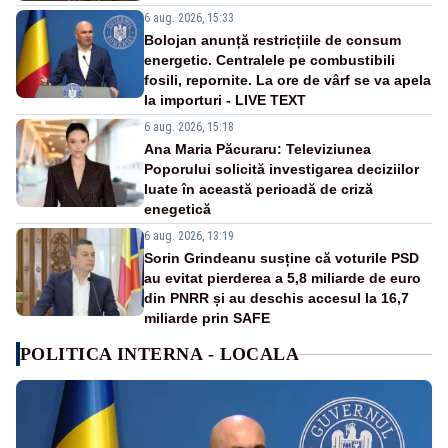
6 aug. 2026, 15:33
Bolojan anunță restricțiile de consum
energetic. Centralele pe combustibili
fosili, repornite. La ore de vârf se va apela
la importuri - LIVE TEXT
6 aug. 2026, 15:18
Ana Maria Păcuraru: Televiziunea
Poporului solicită investigarea deciziilor
luate în această perioadă de criză
enegetică
6 aug. 2026, 13:19
Sorin Grindeanu susține că voturile PSD
au evitat pierderea a 5,8 miliarde de euro
din PNRR și au deschis accesul la 16,7
miliarde prin SAFE
POLITICA INTERNA - LOCALA