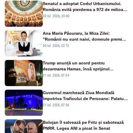
Senatul a adoptat Codul Urbanismului.
România evită pierderea a 972 de milioane
de euro din PNRR
30 iul. 2026, 20:40
Ana Maria Păcuraru, la Miza Zilei:
”Românii nu sunt naivi, domnule premier
Bolojan”
30 iul. 2026, 22:15
Trump anunță un acord pentru
dezarmarea Hamas, însă sprijinul
Israelului rămâne incert
31 iul. 2026, 07:54
Guvernul marchează Ziua Mondială
împotriva Traficului de Persoane: Palatul
Victoria, iluminat în albastru
31 iul. 2026, 07:58
Bolojan îl salvează pe Fritz și sabotează
PNRR. Legea ANI a picat în Senat