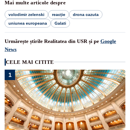
Mai multe articole despre
volodimir zelenski
reacție
drona cazuta
uniunea europeana
Galati
Urmărește știrile Realitatea din USR și pe
Google
News
CELE MAI CITITE
1