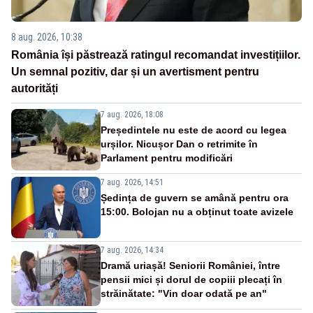
8 aug. 2026, 10:38
România își păstrează ratingul recomandat investițiilor.
Un semnal pozitiv, dar și un avertisment pentru
autorități
7 aug. 2026, 18:08
Președintele nu este de acord cu legea
urșilor. Nicușor Dan o retrimite în
Parlament pentru modificări
7 aug. 2026, 14:51
Ședința de guvern se amână pentru ora
15:00. Bolojan nu a obținut toate avizele
7 aug. 2026, 14:34
Dramă uriașă! Seniorii României, între
pensii mici și dorul de copiii plecați în
străinătate: "Vin doar odată pe an"