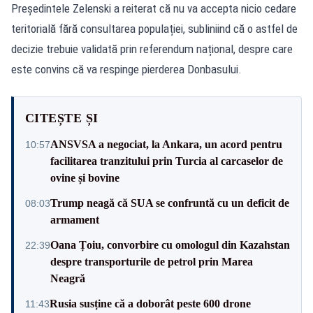
Președintele Zelenski a reiterat că nu va accepta nicio cedare
teritorială fără consultarea populației, subliniind că o astfel de
decizie trebuie validată prin referendum național, despre care
este convins că va respinge pierderea Donbasului.
CITEȘTE ȘI
ANSVSA a negociat, la Ankara, un acord pentru
10:57
facilitarea tranzitului prin Turcia al carcaselor de
ovine și bovine
Trump neagă că SUA se confruntă cu un deficit de
08:03
armament
Oana Țoiu, convorbire cu omologul din Kazahstan
22:39
despre transporturile de petrol prin Marea
Neagră
Rusia susține că a doborât peste 600 drone
11:43