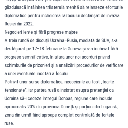
găzduiască întâlnirea trilaterală menită să relanseze eforturile
diplomatice pentru încheierea războiului declanșat de invazia
Rusiei din 2022.
Negocieri lente și fără progrese majore
A treia rundă de discuții Ucraina–Rusia, mediată de SUA, s-a
desfășurat pe 17–18 februarie la Geneva și s-a încheiat fără
progrese semnificative, în afara unor noi acorduri privind
schimburile de prizonieri și a analizării procedurilor de verificare
a unei eventuale încetări a focului.
Potrivit unor surse diplomatice, negocierile au fost „foarte
tensionate”, iar partea rusă a insistat asupra pretenției ca
Ucraina să-i cedeze întregul Donbas, regiune care include
aproximativ 20% din provincia Donețk și porțiuni din Lugansk,
zona din urmă fiind aproape complet controlată de forțele
ruse.