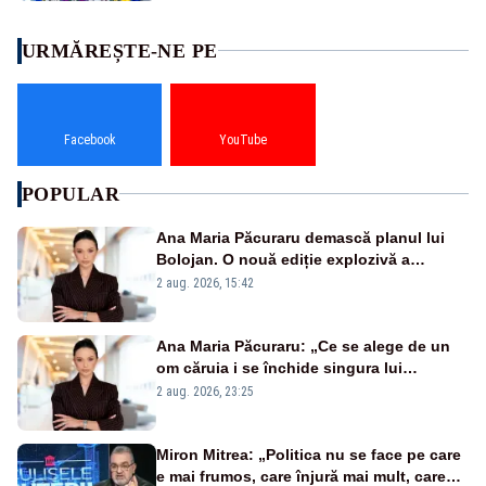
URMĂREȘTE-NE PE
Facebook
YouTube
POPULAR
Ana Maria Păcuraru demască planul lui
Bolojan. O nouă ediție explozivă a
emisiunii „Miza Zilei” la Realitatea PLUS
2 aug. 2026, 15:42
Ana Maria Păcuraru: „Ce se alege de un
om căruia i se închide singura lui
portiță?”
2 aug. 2026, 23:25
Miron Mitrea: „Politica nu se face pe care
e mai frumos, care înjură mai mult, care