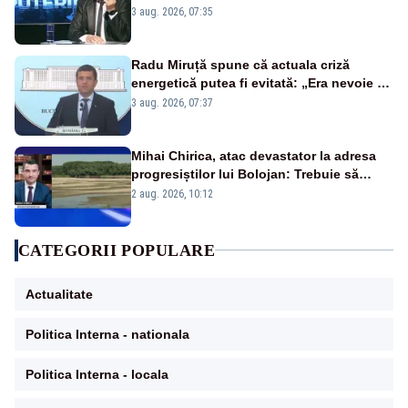
țipă mai tare, ci pe proiecte”
3 aug. 2026, 07:35
Radu Miruță spune că actuala criză
energetică putea fi evitată: „Era nevoie să
ne facem iarna car și vara sanie”
3 aug. 2026, 07:37
Mihai Chirica, atac devastator la adresa
progresiștilor lui Bolojan: Trebuie să
protejăm și natura, dar nu șținem omaneii
2 aug. 2026, 10:12
în stare permanentă de alertă
CATEGORII POPULARE
Actualitate
Politica Interna - nationala
Politica Interna - locala