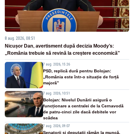
8 aug. 2026, 08:51
Nicușor Dan, avertisment după decizia Moody’s:
„România trebuie să revină la creștere economică”
7 aug. 2026, 15:26
PSD, replică dură pentru Bolojan:
„România este într-o situație de forță
majoră”
7 aug. 2026, 10:51
Bolojan: Nivelul Dunării asigură o
funcționare a centralei de la Cernavodă
de patru-cinci zile dacă debitele vor
scădea
7 aug. 2026, 09:07
Senatorii și deputații rămân la muncă.