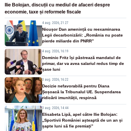
Ilie Bolojan, discuții cu mediul de afaceri despre
economie, taxe și reformele fiscale
4 aug. 2026, 21:27
Nicușor Dan amenință cu reexaminarea
Legii decarbonizării: „România nu poate
pierde miliarde din PNRR”
4 aug. 2026, 16:19
Dominic Fritz își păstrează mandatul de
primar, dar va avea salariul redus timp de
șase luni
3 aug. 2026, 16:22
Decizie nefavorabilă pentru Diana
Șoșoacă la Tribunalul UE. Suspendarea
ridicării imunității, respinsă
3 aug. 2026, 14:44
Elisabeta Lipă, apel către Ilie Bolojan:
„Sportivii României așteaptă de un an și
șapte luni să fie premiați”