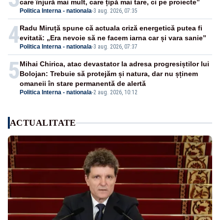
care înjură mai mult, care țipă mai tare, ci pe proiecte”
Politica Interna - nationala
-
3 aug. 2026, 07:35
4
Radu Miruță spune că actuala criză energetică putea fi
evitată: „Era nevoie să ne facem iarna car și vara sanie”
Politica Interna - nationala
-
3 aug. 2026, 07:37
5
Mihai Chirica, atac devastator la adresa progresiștilor lui
Bolojan: Trebuie să protejăm și natura, dar nu șținem
omaneii în stare permanentă de alertă
Politica Interna - nationala
-
2 aug. 2026, 10:12
ACTUALITATE