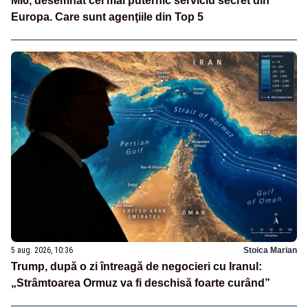
MI6, desemnat cel mai puternic serviciu secret din
Europa. Care sunt agenţiile din Top 5
5 aug. 2026, 10:36
Stoica Marian
Trump, după o zi întreagă de negocieri cu Iranul:
„Strâmtoarea Ormuz va fi deschisă foarte curând”