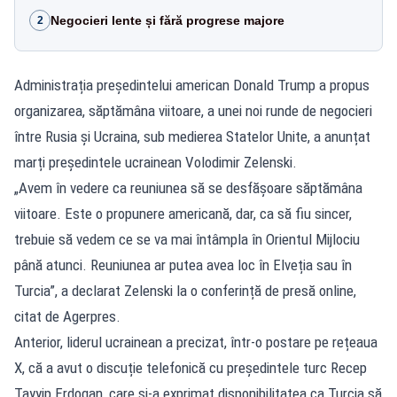
Negocieri lente și fără progrese majore
2
Administrația președintelui american Donald Trump a propus
organizarea, săptămâna viitoare, a unei noi runde de negocieri
între Rusia și Ucraina, sub medierea Statelor Unite, a anunțat
marți președintele ucrainean Volodimir Zelenski.
„Avem în vedere ca reuniunea să se desfășoare săptămâna
viitoare. Este o propunere americană, dar, ca să fiu sincer,
trebuie să vedem ce se va mai întâmpla în Orientul Mijlociu
până atunci. Reuniunea ar putea avea loc în Elveția sau în
Turcia”, a declarat Zelenski la o conferință de presă online,
citat de Agerpres.
Anterior, liderul ucrainean a precizat, într-o postare pe rețeaua
X, că a avut o discuție telefonică cu președintele turc Recep
Tayyip Erdogan, care și-a exprimat disponibilitatea ca Turcia să