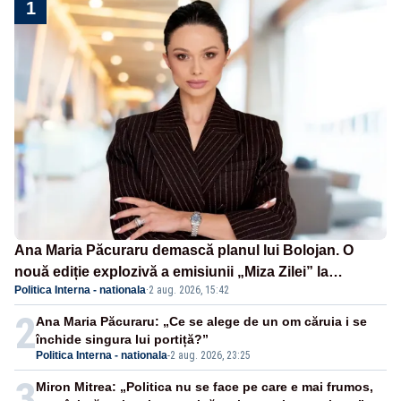
1
Ana Maria Păcuraru demască planul lui Bolojan. O
nouă ediție explozivă a emisiunii „Miza Zilei” la
Politica Interna - nationala
·
2 aug. 2026, 15:42
Realitatea PLUS
2
Ana Maria Păcuraru: „Ce se alege de un om căruia i se
închide singura lui portiță?”
Politica Interna - nationala
-
2 aug. 2026, 23:25
3
Miron Mitrea: „Politica nu se face pe care e mai frumos,