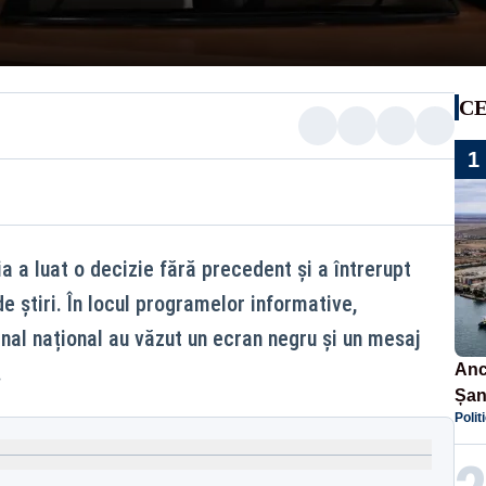
CE
1
a a luat o decizie fără precedent și a întrerupt
e știri. În locul programelor informative,
anal național au văzut un ecran negru și un mesaj
.
Anc
Șan
Polit
car