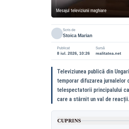
Mesajul televiziunii maghiare
Scris de
Stoica Marian
Publicat
Sursă
8 iul. 2026, 10:26
realitatea.net
Televiziunea publică din Ungari
temporar difuzarea jurnalelor d
telespectatorii principalului c
care a stârnit un val de reacții
CUPRINS