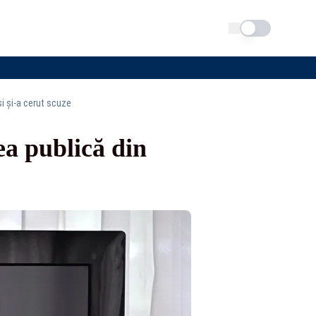
Schimba tema
și și-a cerut scuze
ea publică din