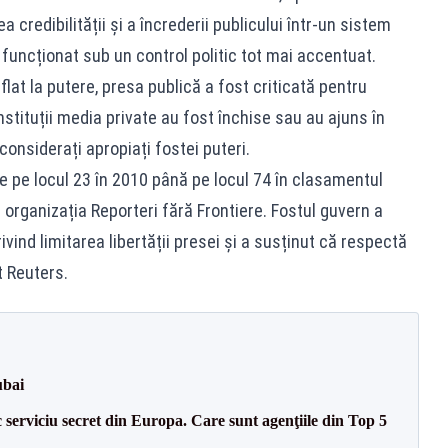
 credibilității și a încrederii publicului într-un sistem
 a funcționat sub un control politic tot mai accentuat.
flat la putere, presa publică a fost criticată pentru
nstituții media private au fost închise sau au ajuns în
onsiderați apropiați fostei puteri.
e pe locul 23 în 2010 până pe locul 74 în clasamentul
de organizația Reporteri fără Frontiere. Fostul guvern a
vind limitarea libertății presei și a susținut că respectă
t Reuters.
ubai
serviciu secret din Europa. Care sunt agenţiile din Top 5