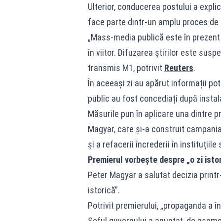
Ulterior, conducerea postului a expli
face parte dintr-un amplu proces de 
„Mass-media publică este în prezent 
în viitor. Difuzarea ştirilor este sus
transmis M1, potrivit
Reuters
.
În aceeași zi au apărut informații pot
public au fost concediați după instal
Măsurile pun în aplicare una dintre p
Magyar, care și-a construit campania
și a refacerii încrederii în instituțiile 
Premierul vorbește despre „o zi isto
Peter Magyar a salutat decizia print
istorică”.
Potrivit premierului, „propaganda a î
Șeful guvernului a anunțat, de aseme