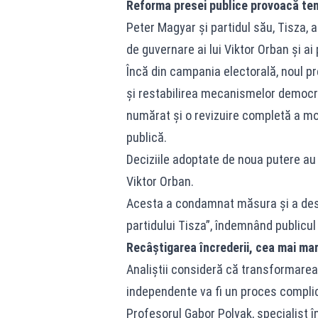
Reforma presei publice provoacă tens
Peter Magyar și partidul său, Tisza, a
de guvernare ai lui Viktor Orban și ai 
Încă din campania electorală, noul pr
și restabilirea mecanismelor democra
numărat și o revizuire completă a mo
publică.
Deciziile adoptate de noua putere au 
Viktor Orban.
Acesta a condamnat măsura și a des
partidului Tisza”, îndemnând publicu
Recâștigarea încrederii, cea mai ma
Analiștii consideră că transformarea te
independente va fi un proces complic
Profesorul Gabor Polyak, specialist î