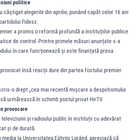
iuni politice
u câștigat alegerile din aprilie, punând capăt celor 16 ani
partidului Fidesz.
emier a promis o reformă profundă a instituțiilor publice
tice de control. Printre primele măsuri anunțate s-a
dului în care funcționează și este finanțată presa
provocat însă reacții dure din partea fostului premier
cris-o drept „cea mai recentă mișcare a despotismului
l să urmărească în schimb postul privat HirTV.
re provocare
leviziunii și radioului public în instituții cu adevărat
at și de durată.
n media la Universitatea Eötvös Loránd, apreciază că