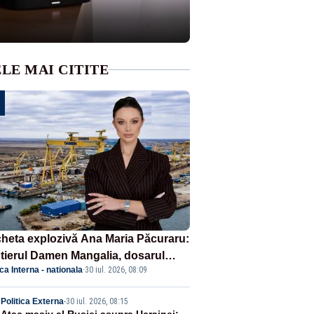
LE MAI CITITE
heta explozivă Ana Maria Păcuraru:
tierul Damen Mangalia, dosarul
ica Interna - nationala
·
30 iul. 2026, 08:09
e scufundă apărarea României
Politica Externa
-
30 iul. 2026, 08:15