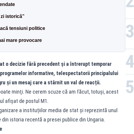
pendate
i istorică”
că tensiuni politice
mai mare provocare
at o decizie fără precedent și a întrerupt temporar
l programelor informative, telespectatorii principalului
u și un mesaj care a stârnit un val de reacții.
poate minţi. Ne cerem scuze că am făcut, totuşi, acest
ul afișat de postul M1.
ganizare a instituțiilor media de stat și reprezintă unul
in istoria recentă a presei publice din Ungaria.
e