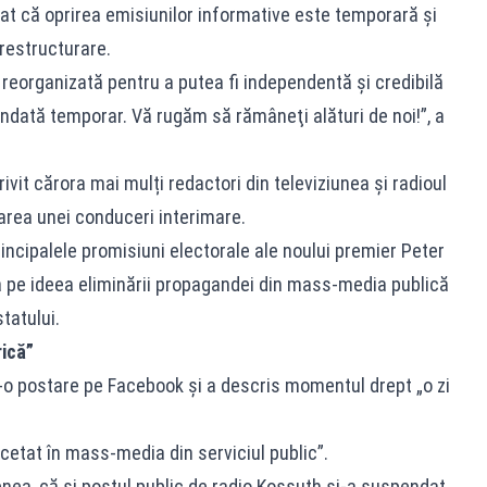
cat că oprirea emisiunilor informative este temporară și
restructurare.
reorganizată pentru a putea fi independentă şi credibilă
pendată temporar. Vă rugăm să rămâneţi alături de noi!”, a
rivit cărora mai mulți redactori din televiziunea și radioul
area unei conduceri interimare.
rincipalele promisiuni electorale ale noului premier Peter
 pe ideea eliminării propagandei din mass-media publică
statului.
rică”
r-o postare pe Facebook și a descris momentul drept „o zi
ncetat în mass-media din serviciul public”.
nea, că și postul public de radio Kossuth și-a suspendat