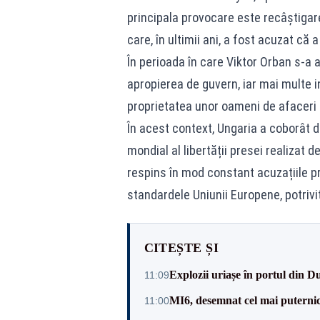
principala provocare este recâștigarea
care, în ultimii ani, a fost acuzat că
În perioada în care Viktor Orban s-a a
apropierea de guvern, iar mai multe i
proprietatea unor oameni de afaceri c
În acest context, Ungaria a coborât d
mondial al libertății presei realizat 
respins în mod constant acuzațiile pri
standardele Uniunii Europene, potrivi
CITEȘTE ȘI
Explozii uriașe în portul din D
11:09
MI6, desemnat cel mai puternic 
11:00