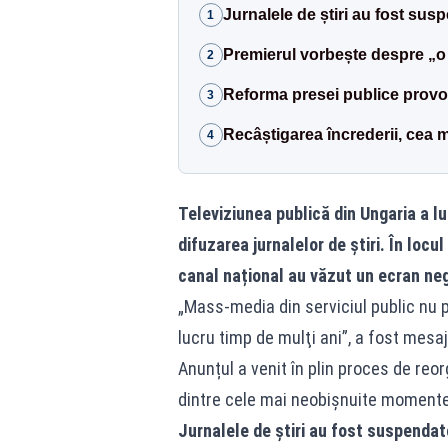
Jurnalele de știri au fost sus
1
Premierul vorbește despre „o z
2
Reforma presei publice provoa
3
Recâștigarea încrederii, cea 
4
Televiziunea publică din Ungaria a lu
difuzarea jurnalelor de știri. În locu
canal național au văzut un ecran negr
„Mass-media din serviciul public nu 
lucru timp de mulţi ani”, a fost mesaj
Anunțul a venit în plin proces de reor
dintre cele mai neobișnuite momente d
Jurnalele de știri au fost suspendat