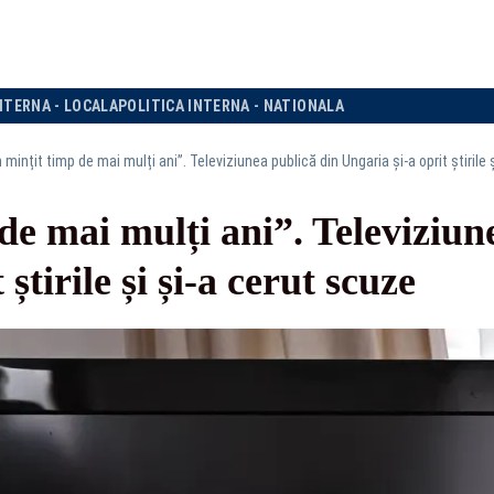
NTERNA - LOCALA
POLITICA INTERNA - NATIONALA
mințit timp de mai mulți ani”. Televiziunea publică din Ungaria și-a oprit știrile 
e mai mulți ani”. Televiziun
știrile și și-a cerut scuze