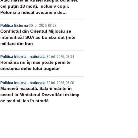
2
Atac masiv al Rusiei asupra Ucrainei:
cel puțin 13 morți, inclusiv copii.
Polonia a ridicat avioanele de
vânătoare
3
Politica Externa
-
30 iul. 2026, 08:23
Conflictul din Orientul Mijlociu se
intensifică! SUA au bombardat ținte
militare din Iran
4
Politica Interna - nationala
-
30 iul. 2026, 08:34
România nu își mai poate permite
creșterea deficitului bugetar
5
Politica Interna - nationala
-
30 iul. 2026, 08:00
Manevră mascată. Salarii mărite în
secret la Ministerul Dezvoltării în timp
ce medicii ies în stradă