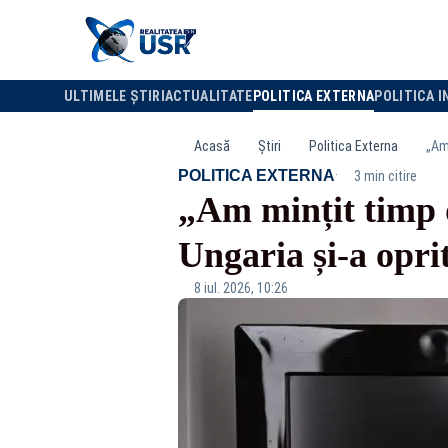
ULTIMELE ȘTIRI
ACTUALITATE
POLITICA EXTERNA
POLITICA I
Acasă
Știri
Politica Externa
„Am 
·
POLITICA EXTERNA
3 min citire
„Am mințit timp d
Ungaria și-a oprit 
8 iul. 2026, 10:26