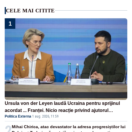
CELE MAI CITITE
1
Ursula von der Leyen laudă Ucraina pentru sprijinul
acordat ... Franței. Nicio reacție privind ajutorul
Politica Externa
·
1 aug. 2026, 11:59
energetic promis României
2
Mihai Chirica, atac devastator la adresa progresiștilor lui