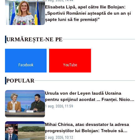
Elisabeta Lipă, apel către Ilie Bolojan:
„Sportivii României așteaptă de un an și
șapte luni să fie premiați”
URMĂREȘTE-NE PE
Facebook
YouTube
POPULAR
Ursula von der Leyen laudă Ucraina
pentru sprijinul acordat ... Franței. Nicio
reacție privind ajutorul energetic promis
1 aug. 2026, 11:59
României
Mihai Chirica, atac devastator la adresa
progresiștilor lui Bolojan: Trebuie să
protejăm și natura, dar nu șținem omaneii
2 aug. 2026, 10:12