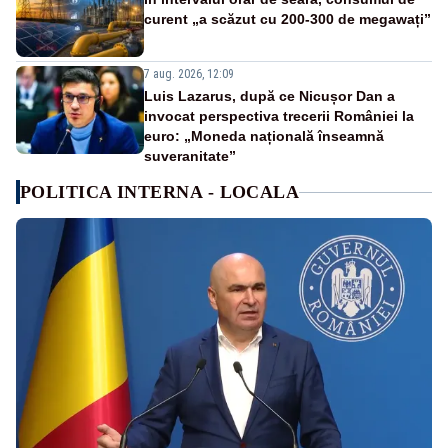
curent „a scăzut cu 200-300 de megawați”
7 aug. 2026, 12:09
Luis Lazarus, după ce Nicușor Dan a
invocat perspectiva trecerii României la
euro: „Moneda națională înseamnă
suveranitate”
POLITICA INTERNA - LOCALA