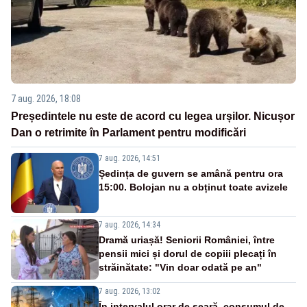
7 aug. 2026, 18:08
Președintele nu este de acord cu legea urșilor. Nicușor
Dan o retrimite în Parlament pentru modificări
7 aug. 2026, 14:51
Ședința de guvern se amână pentru ora
15:00. Bolojan nu a obținut toate avizele
7 aug. 2026, 14:34
Dramă uriașă! Seniorii României, între
pensii mici și dorul de copiii plecați în
străinătate: "Vin doar odată pe an"
7 aug. 2026, 13:02
În intervalul orar de seară, consumul de