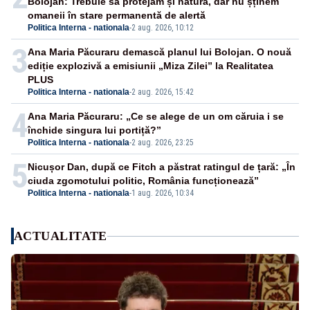
Bolojan: Trebuie să protejăm și natura, dar nu șținem
omaneii în stare permanentă de alertă
Politica Interna - nationala
-
2 aug. 2026, 10:12
3
Ana Maria Păcuraru demască planul lui Bolojan. O nouă
ediție explozivă a emisiunii „Miza Zilei” la Realitatea
PLUS
Politica Interna - nationala
-
2 aug. 2026, 15:42
4
Ana Maria Păcuraru: „Ce se alege de un om căruia i se
închide singura lui portiță?”
Politica Interna - nationala
-
2 aug. 2026, 23:25
5
Nicușor Dan, după ce Fitch a păstrat ratingul de țară: „În
ciuda zgomotului politic, România funcționează”
Politica Interna - nationala
-
1 aug. 2026, 10:34
ACTUALITATE