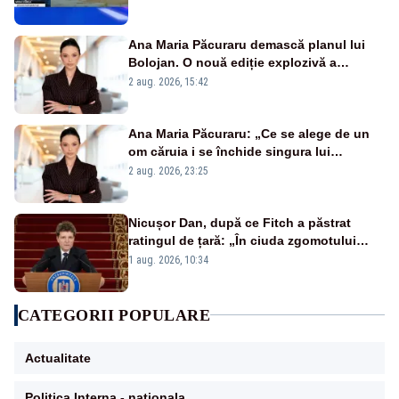
în stare permanentă de alertă
Ana Maria Păcuraru demască planul lui
Bolojan. O nouă ediție explozivă a
emisiunii „Miza Zilei” la Realitatea PLUS
2 aug. 2026, 15:42
Ana Maria Păcuraru: „Ce se alege de un
om căruia i se închide singura lui
portiță?”
2 aug. 2026, 23:25
Nicușor Dan, după ce Fitch a păstrat
ratingul de țară: „În ciuda zgomotului
politic, România funcționează”
1 aug. 2026, 10:34
CATEGORII POPULARE
Actualitate
Politica Interna - nationala