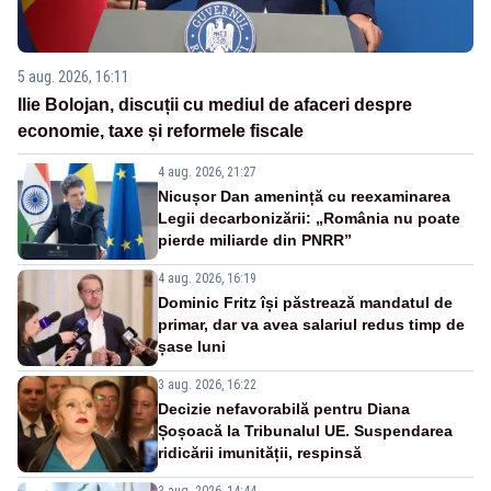
5 aug. 2026, 16:11
Ilie Bolojan, discuții cu mediul de afaceri despre
economie, taxe și reformele fiscale
4 aug. 2026, 21:27
Nicușor Dan amenință cu reexaminarea
Legii decarbonizării: „România nu poate
pierde miliarde din PNRR”
4 aug. 2026, 16:19
Dominic Fritz își păstrează mandatul de
primar, dar va avea salariul redus timp de
șase luni
3 aug. 2026, 16:22
Decizie nefavorabilă pentru Diana
Șoșoacă la Tribunalul UE. Suspendarea
ridicării imunității, respinsă
3 aug. 2026, 14:44