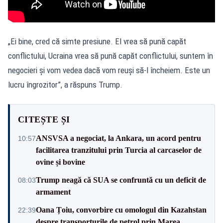
„Ei bine, cred că simte presiune. El vrea să pună capăt
conflictului, Ucraina vrea să pună capăt conflictului, suntem în
negocieri și vom vedea dacă vom reuși să-l încheiem. Este un
lucru îngrozitor”, a răspuns Trump.
CITEȘTE ȘI
ANSVSA a negociat, la Ankara, un acord pentru
10:57
facilitarea tranzitului prin Turcia al carcaselor de
ovine și bovine
Trump neagă că SUA se confruntă cu un deficit de
08:03
armament
Oana Țoiu, convorbire cu omologul din Kazahstan
22:39
despre transporturile de petrol prin Marea