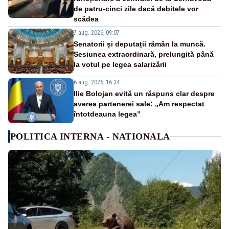
de patru-cinci zile dacă debitele vor
scădea
7 aug. 2026, 09:07
Senatorii și deputații rămân la muncă.
Sesiunea extraordinară, prelungită până
la votul pe legea salarizării
6 aug. 2026, 16:34
Ilie Bolojan evită un răspuns clar despre
averea partenerei sale: „Am respectat
întotdeauna legea”
POLITICA INTERNA - NATIONALA