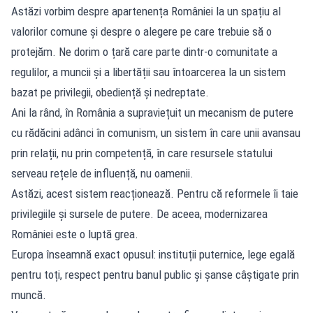
Astăzi vorbim despre apartenența României la un spațiu al
valorilor comune și despre o alegere pe care trebuie să o
protejăm. Ne dorim o țară care parte dintr-o comunitate a
regulilor, a muncii și a libertății sau întoarcerea la un sistem
bazat pe privilegii, obediență și nedreptate.
Ani la rând, în România a supraviețuit un mecanism de putere
cu rădăcini adânci în comunism, un sistem în care unii avansau
prin relații, nu prin competență, în care resursele statului
serveau rețele de influență, nu oamenii.
Astăzi, acest sistem reacționează. Pentru că reformele îi taie
privilegiile și sursele de putere. De aceea, modernizarea
României este o luptă grea.
Europa înseamnă exact opusul: instituții puternice, lege egală
pentru toți, respect pentru banul public și șanse câștigate prin
muncă.