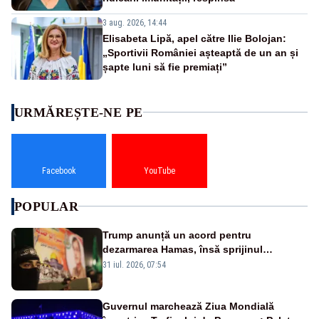
3 aug. 2026, 14:44
Elisabeta Lipă, apel către Ilie Bolojan:
„Sportivii României așteaptă de un an și
șapte luni să fie premiați”
URMĂREȘTE-NE PE
Facebook
YouTube
POPULAR
Trump anunță un acord pentru
dezarmarea Hamas, însă sprijinul
Israelului rămâne incert
31 iul. 2026, 07:54
Guvernul marchează Ziua Mondială