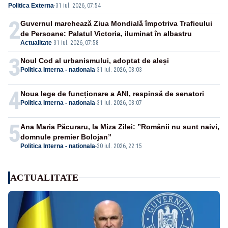
Politica Externa
·
31 iul. 2026, 07:54
2
Guvernul marchează Ziua Mondială împotriva Traficului
de Persoane: Palatul Victoria, iluminat în albastru
Actualitate
-
31 iul. 2026, 07:58
3
Noul Cod al urbanismului, adoptat de aleși
Politica Interna - nationala
-
31 iul. 2026, 08:03
4
Noua lege de funcționare a ANI, respinsă de senatori
Politica Interna - nationala
-
31 iul. 2026, 08:07
5
Ana Maria Păcuraru, la Miza Zilei: ”Românii nu sunt naivi,
domnule premier Bolojan”
Politica Interna - nationala
-
30 iul. 2026, 22:15
ACTUALITATE