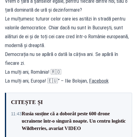
Vrem o țară a șanselor egale, pentru fiecare dintre noi, sau o
țară dominată de ură și dezinformare?
Le mulțumesc tuturor celor care ies astăzi în stradă pentru
valorile democratice. Chiar dacă nu sunt în București, sunt
alături de ei și de toți cei care cred într-o Românie europeană,
modernă și dreaptă.
Democrația nu se apără o dată la câțiva ani. Se apără în
fiecare zi.
La mulți ani, România! 🇷🇴
La mulți ani, Europa! 🇪🇺” – Ilie Bolojan,
Facebook
CITEȘTE ȘI
Rusia susține că a doborât peste 600 drone
11:43
ucrainene într-o singură noapte. Un centru logistic
Wildberries, avariat VIDEO