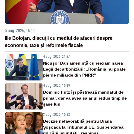
5 aug. 2026, 16:11
Ilie Bolojan, discuții cu mediul de afaceri despre
economie, taxe și reformele fiscale
4 aug. 2026, 21:27
Nicușor Dan amenință cu reexaminarea
Legii decarbonizării: „România nu poate
pierde miliarde din PNRR”
4 aug. 2026, 16:19
Dominic Fritz își păstrează mandatul de
primar, dar va avea salariul redus timp de
șase luni
3 aug. 2026, 16:22
Decizie nefavorabilă pentru Diana
Șoșoacă la Tribunalul UE. Suspendarea
ridicării imunității, respinsă