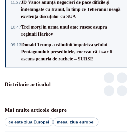
JD Vance anunță negocieri de pace dificile și
11:27
îndelungate cu Iranul, în timp ce Teheranul neagă
existența discuțiilor cu SUA
Trei morți în urma unui atac rusesc asupra
10:47
regiunii Harkov
Donald Trump a răbufnit împotriva șefului
09:13
Pentagonului: președintele, enervat că i s-ar fi
ascuns penuria de rachete – SURSE
Distribuie articolul
Mai multe articole despre
ce este ziua Europei
mesaj ziua europei