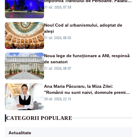
împotriva Traficului de Persoane: Palatul
Victoria, iluminat în albastru
31 iul. 2026, 07:58
Noul Cod al urbanismului, adoptat de
aleși
31 iul. 2026, 08:03
Noua lege de funcționare a ANI, respinsă
de senatori
31 iul. 2026, 08:07
Ana Maria Păcuraru, la Miza Zilei:
”Românii nu sunt naivi, domnule premier
Bolojan”
30 iul. 2026, 22:15
CATEGORII POPULARE
Actualitate