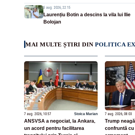
5 aug. 2026, 22:15
Laurențiu Botin a descins la vila lui Ilie
Bolojan
MAI MULTE ȘTIRI DIN
POLITICA E
7 aug. 2026, 10:57
Stoica Marian
7 aug. 2026, 08:03
ANSVSA a negociat, la Ankara,
Trump neagă
un acord pentru facilitarea
confruntă cu 