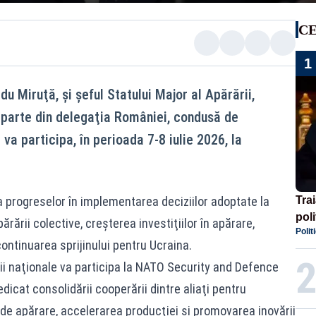
CE
1
du Miruţă, şi şeful Statului Major al Apărării,
 parte din delegaţia României, condusă de
va participa, în perioada 7-8 iulie 2026, la
a progreselor în implementarea deciziilor adoptate la
Tra
poli
ării colective, creşterea investiţiilor în apărare,
Polit
înse
continuarea sprijinului pentru Ucraina.
Rom
ii naţionale va participa la NATO Security and Defence
icat consolidării cooperării dintre aliaţi pentru
 de apărare, accelerarea producţiei şi promovarea inovării