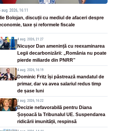
5 aug. 2026, 16:11
Ilie Bolojan, discuții cu mediul de afaceri despre
economie, taxe și reformele fiscale
4 aug. 2026, 21:27
Nicușor Dan amenință cu reexaminarea
Legii decarbonizării: „România nu poate
pierde miliarde din PNRR”
4 aug. 2026, 16:19
Dominic Fritz își păstrează mandatul de
primar, dar va avea salariul redus timp
de șase luni
3 aug. 2026, 16:22
Decizie nefavorabilă pentru Diana
Șoșoacă la Tribunalul UE. Suspendarea
ridicării imunității, respinsă