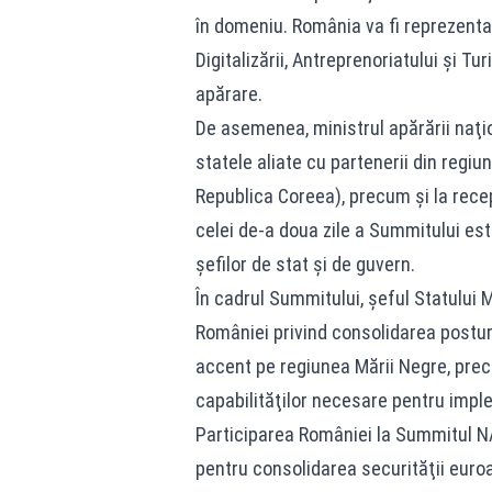
în domeniu. România va fi reprezenta
Digitalizării, Antreprenoriatului şi Tu
apărare.
De asemenea, ministrul apărării naţion
statele aliate cu partenerii din regi
Republica Coreea), precum şi la rece
celei de-a doua zile a Summitului este
şefilor de stat şi de guvern.
În cadrul Summitului, şeful Statului Ma
României privind consolidarea postur
accent pe regiunea Mării Negre, precu
capabilităţilor necesare pentru imple
Participarea României la Summitul N
pentru consolidarea securităţii euroat