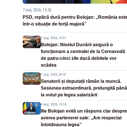
7 aug. 2026, 15:26
PSD, replică dură pentru Bolojan: „România est
într-o situație de forță majoră”
7 aug. 2026, 10:51
Bolojan: Nivelul Dunării asigură o
funcționare a centralei de la Cernavodă
de patru-cinci zile dacă debitele vor
scădea
7 aug. 2026, 09:07
Senatorii și deputații rămân la muncă.
Sesiunea extraordinară, prelungită până
la votul pe legea salarizării
6 aug. 2026, 16:34
Ilie Bolojan evită un răspuns clar despre
averea partenerei sale: „Am respectat
întotdeauna legea”