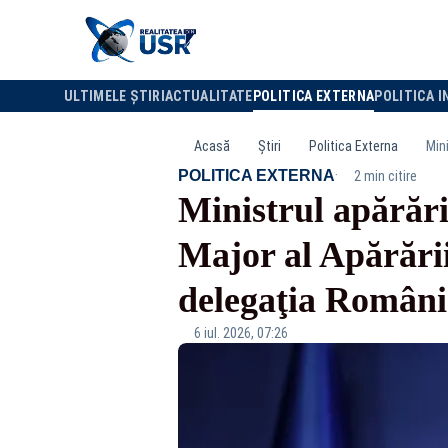
ULTIMELE ȘTIRI
ACTUALITATE
POLITICA EXTERNA
POLITICA I
Acasă
Știri
Politica Externa
·
POLITICA EXTERNA
2 min citire
Ministrul apărări
Major al Apărării
delegaţia Român
6 iul. 2026, 07:26