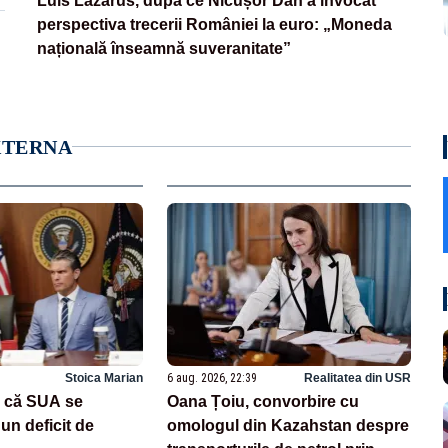
Luis Lazarus, după ce Nicușor Dan a invocat
perspectiva trecerii României la euro: „Moneda
națională înseamnă suveranitate”
XTERNA
Stoica Marian
6 aug. 2026, 22:39
Realitatea din USR
 că SUA se
Oana Țoiu, convorbire cu
un deficit de
omologul din Kazahstan despre