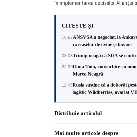
în implementarea deciziilor Alianţei ş
CITEȘTE ȘI
ANSVSA a negociat, la Ankara, 
10:57
carcaselor de ovine și bovine
Trump neagă că SUA se confru
08:03
Oana Țoiu, convorbire cu omolo
22:39
Marea Neagră
Rusia susține că a doborât pes
11:43
logistic Wildberries, avariat 
Distribuie articolul
Mai multe articole despre