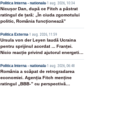
3
Politica Interna - nationala
-
1 aug. 2026, 10:34
Nicușor Dan, după ce Fitch a păstrat
ratingul de țară: „În ciuda zgomotului
politic, România funcționează”
4
Politica Externa
-
1 aug. 2026, 11:59
Ursula von der Leyen laudă Ucraina
pentru sprijinul acordat ... Franței.
Nicio reacție privind ajutorul energetic
promis României
5
Politica Interna - nationala
-
1 aug. 2026, 06:48
România a scăpat de retrogradarea
economiei. Agenția Fitch menține
ratingul „BBB-” cu perspectivă
negativă