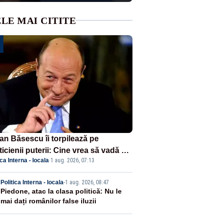
LE MAI CITITE
ian Băsescu îi torpilează pe
ticienii puterii: Cine vrea să vadă ce
ica Interna - locala
·
1 aug. 2026, 07:13
amnă să fii prost, se uită la
ânia
2
Politica Interna - locala
-
1 aug. 2026, 08:47
Piedone, atac la clasa politică: Nu le
mai dați românilor false iluzii