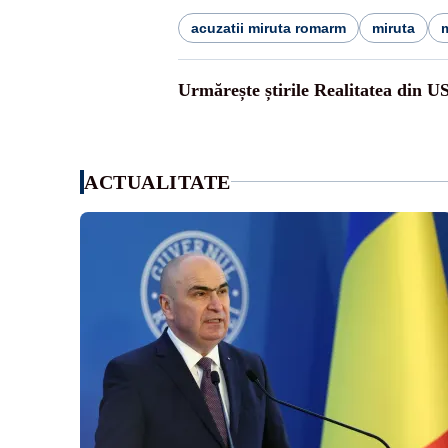
acuzatii miruta romarm
miruta
m
Urmărește știrile Realitatea din U
ACTUALITATE