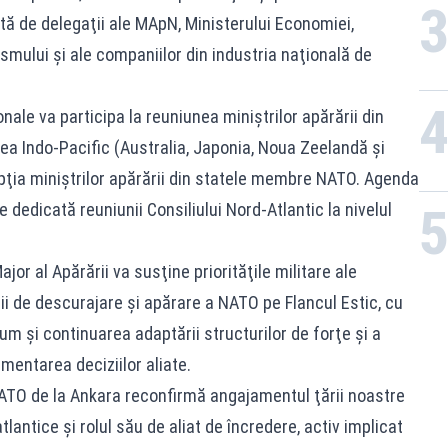
tă de delegaţii ale MApN, Ministerului Economiei,
rismului şi ale companiilor din industria naţională de
ale va participa la reuniunea miniştrilor apărării din
unea Indo-Pacific (Australia, Japonia, Noua Zeelandă şi
pţia miniştrilor apărării din statele membre NATO. Agenda
 dedicată reuniunii Consiliului Nord-Atlantic la nivelul
jor al Apărării va susţine priorităţile militare ale
ii de descurajare şi apărare a NATO pe Flancul Estic, cu
m şi continuarea adaptării structurilor de forţe şi a
mentarea deciziilor aliate.
ATO de la Ankara reconfirmă angajamentul ţării noastre
lantice şi rolul său de aliat de încredere, activ implicat