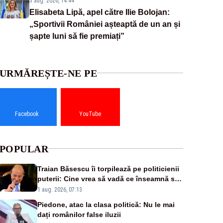
3 aug. 2026, 14:44
Elisabeta Lipă, apel către Ilie Bolojan:
„Sportivii României așteaptă de un an și
șapte luni să fie premiați”
URMĂREȘTE-NE PE
Facebook
YouTube
POPULAR
Traian Băsescu îi torpilează pe politicienii
puterii: Cine vrea să vadă ce înseamnă să
fii prost, se uită la România
1 aug. 2026, 07:13
Piedone, atac la clasa politică: Nu le mai
dați românilor false iluzii