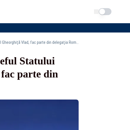
Schimba tema
Ministrul apărării naţionale, Radu Miruţă, şi şeful Statului Major al Apărării, generalul Gheorghiţă Vlad, fac parte din delegaţia României la Summitul NATO
eful Statului
fac parte din