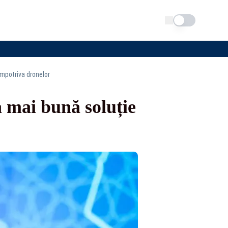
Schimba tema
împotriva dronelor
 mai bună soluție