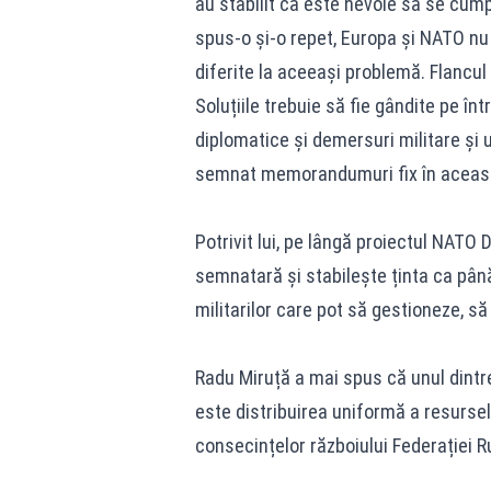
au stabilit că este nevoie să se cum
spus-o și-o repet, Europa și NATO nu a
diferite la aceeași problemă. Flancul 
Soluțiile trebuie să fie gândite pe în
diplomatice și demersuri militare și 
semnat memorandumuri fix în această
Potrivit lui, pe lângă proiectul NATO 
semnatară și stabilește ținta ca pân
militarilor care pot să gestioneze, să
Radu Miruță a mai spus că unul dintr
este distribuirea uniformă a resurse
consecințelor războiului Federației Ru