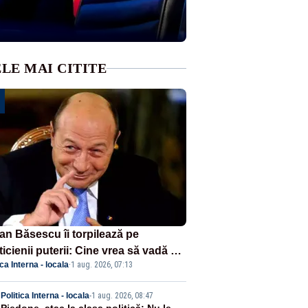
LE MAI CITITE
ian Băsescu îi torpilează pe
ticienii puterii: Cine vrea să vadă ce
ica Interna - locala
·
1 aug. 2026, 07:13
amnă să fii prost, se uită la
ânia
Politica Interna - locala
-
1 aug. 2026, 08:47