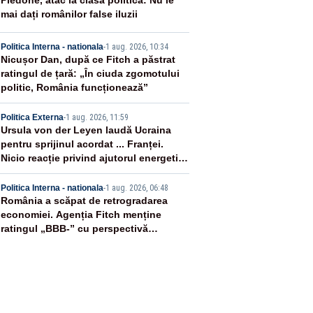
2
Piedone, atac la clasa politică: Nu le
mai dați românilor false iluzii
3
Politica Interna - nationala
-
1 aug. 2026, 10:34
Nicușor Dan, după ce Fitch a păstrat
ratingul de țară: „În ciuda zgomotului
politic, România funcționează”
4
Politica Externa
-
1 aug. 2026, 11:59
Ursula von der Leyen laudă Ucraina
pentru sprijinul acordat ... Franței.
Nicio reacție privind ajutorul energetic
promis României
5
Politica Interna - nationala
-
1 aug. 2026, 06:48
România a scăpat de retrogradarea
economiei. Agenția Fitch menține
ratingul „BBB-” cu perspectivă
negativă