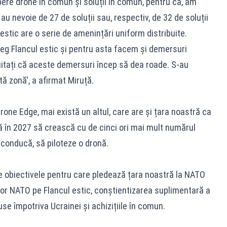
pere drone în comun și soluții în comun, pentru că, am
u nevoie de 27 de soluții sau, respectiv, de 32 de soluții
estic are o serie de amenințări uniform distribuite.
treg Flancul estic și pentru asta facem și demersuri
uitați că aceste demersuri încep să dea roade. S-au
 zonă', a afirmat Miruță.
Drone Edge, mai există un altul, care are și țara noastră ca
ă în 2027 să crească cu de cinci ori mai mult numărul
 conducă, să piloteze o dronă.
e obiectivele pentru care pledează țara noastră la NATO
lor NATO pe Flancul estic, conștientizarea suplimentară a
se împotriva Ucrainei și achizițiile în comun.