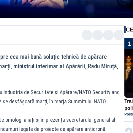
CE
1
spre cea mai bună soluție tehnică de apărare
arți, ministrul interimar al Apărării, Radu Miruță,
ru Industria de Securitate și Apărare/NATO Security and
e se desfășoară marți, în marja Summitului NATO.
Tra
poli
Polit
înse
de omologi aliați și în prezența secretarului general al
Rom
dumuri legate de proiecte de apărare antidronă.