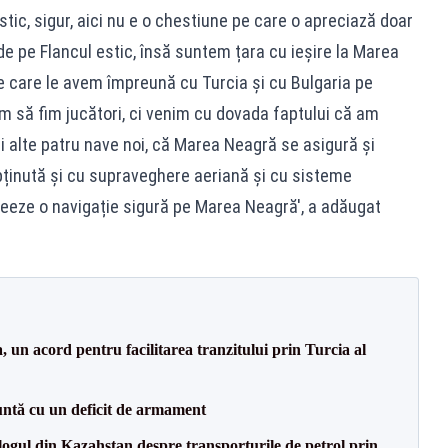
estic, sigur, aici nu e o chestiune pe care o apreciază doar
de pe Flancul estic, însă suntem țara cu ieșire la Marea
pe care le avem împreună cu Turcia și cu Bulgaria pe
 să fim jucători, ci venim cu dovada faptului că am
 alte patru nave noi, că Marea Neagră se asigură și
ținută și cu supraveghere aeriană și cu sisteme
creeze o navigație sigură pe Marea Neagră', a adăugat
un acord pentru facilitarea tranzitului prin Turcia al
ntă cu un deficit de armament
gul din Kazahstan despre transporturile de petrol prin