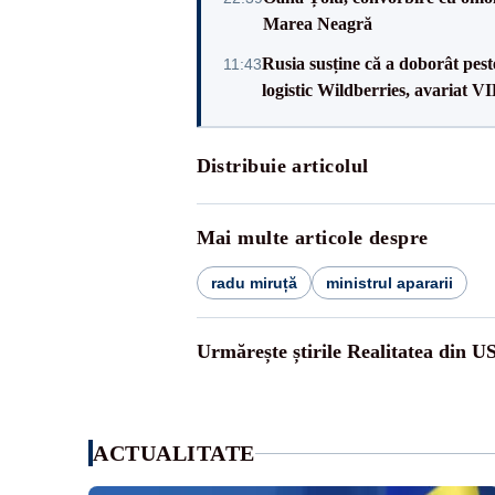
Marea Neagră
Rusia susține că a doborât pes
11:43
logistic Wildberries, avariat 
Distribuie articolul
Mai multe articole despre
radu miruță
ministrul apararii
Urmărește știrile Realitatea din U
ACTUALITATE