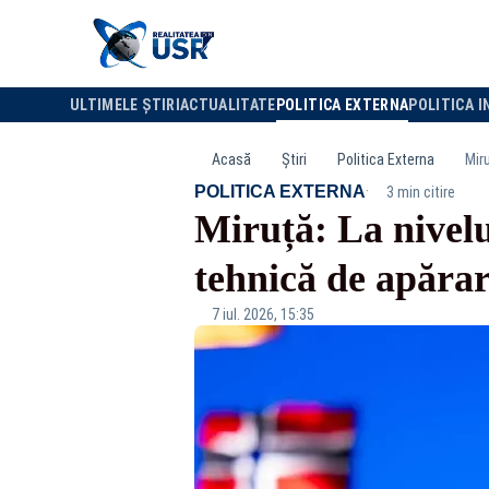
ULTIMELE ȘTIRI
ACTUALITATE
POLITICA EXTERNA
POLITICA I
Acasă
Știri
Politica Externa
Mir
·
POLITICA EXTERNA
3 min citire
Miruță: La nivelu
tehnică de apăra
7 iul. 2026, 15:35