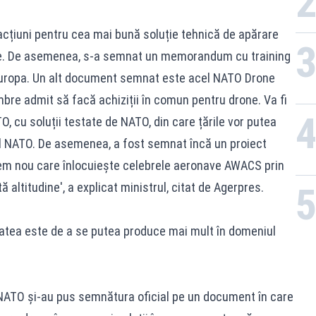
acțiuni pentru cea mai bună soluție tehnică de apărare
dine. De asemenea, s-a semnat un memorandum cu training
n Europa. Un alt document semnat este acel NATO Drone
mbre admit să facă achiziții în comun pentru drone. Va fi
, cu soluții testate de NATO, din care țările vor putea
 NATO. De asemenea, a fost semnat încă un proiect
tem nou care înlocuiește celebrele aeronave AWACS prin
 altitudine', a explicat ministrul, citat de Agerpres.
itatea este de a se putea produce mai mult în domeniul
e NATO și-au pus semnătura oficial pe un document în care