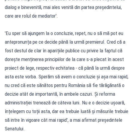
dialog e binevenită, mai ales venită din partea președintelui,
care are rolul de mediator'.
'Eu sper să ajungem la o concluzie, repet, nu o să mă pot eu
antepronunța pe ce decide până la urmă premierul. Cred că a
fost destul de clar în aparițiile publice cu privire la faptul că
dorește menținerea principiilor de la care s-a plecat în acest
proiect de lege, respectiv echitatea - că până la urmă despre
asta este vorba. Sperăm să avem o concluzie și așa mai rapid,
nu cred că este sănătos pentru România să fie tărăgănată o
decizie atât de importantă, în ambele cazuri. Și reforma
administrației trenează de câteva luni. Nu e o decizie ușoară,
înțelegem cu toții asta, dar ea trebuie luată și măsurile trebuie
să intre în vigoare cât mai rapid', a mai afirmat președintele
Senatului.