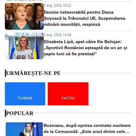
3 aug. 2026, 16:22
Decizie nefavorabilă pentru Diana
Șoșoacă la Tribunalul UE. Suspendarea
ridicării imunității, respinsă
3 aug. 2026, 14:44
Elisabeta Lipă, apel către Ilie Bolojan:
„Sportivii României așteaptă de un an și
șapte luni să fie premiați”
URMĂREȘTE-NE PE
Facebook
YouTube
POPULAR
Buzoianu, după oprirea centralei nucleare
de la Cernavodă: „Este unul dintre cele