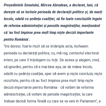
Președintele Senatului, Mircea Abrudean, a declarat, luni, că
dorește să se încheie perioada de declarații politice și, de marți
încolo, odată cu ședința coaliției, să fie luate concluziile legate
de reforma administrației și pensiile magistraților, menționând
că 'au fost împinse prea mult timp niște decizii importante
pentru România'.
'Îmi doresc foarte mult să se întâmple asta, încheiem
perioada cu declarații politice, cu, mă rog, contextul electoral
intern, pe care îl înțelegem cu toții. De aceea și alegem, cred,
să ignorăm, pentru că e mai bine așa, iar de mâine încolo,
odată cu ședința coaliției, sper să avem și niște concluzii, niște
rezultate, pentru că au fost împinse prea mult timp niște
decizii importante pentru România - că vorbim de reforma
administrației, că vorbim de pensiile magistraților, la care
trebuie decisă forma finală cu care se va veni în Parlament', a