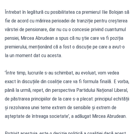
Întrebat în legătură cu posibilitatea ca premierul Ilie Bolojan să
fie de acord cu mărirea perioadei de tranziție pentru creșterea
vârstei de pensionare, dar nu cu o concesie privind cuantumul
pensiei, Mircea Abrudean a spus că nu știe care va fi poziția
premierului, menționând că a fost o discuție pe care a avut-o
la un moment dat cu acesta.
'Între timp, lucrurile s-au schimbat, au evoluat, vom vedea
exact în discuțiile din coaliție care va fi formula finală. E vorba,
până la urmă, repet, din perspectiva Partidului Național Liberal,
de păstrarea principiilor de la care s-a plecat: principiul echității
și rezolvarea unei teme extrem de sensibile și extrem de
așteptate de întreaga societate', a adăugat Mircea Abrudean.
Potrivit acestuia, este o decizie politică a coaliției dacă acest