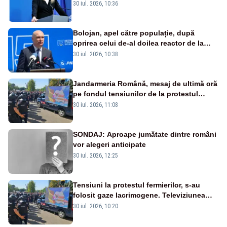
mai grave episoade de secetă din ultimii
30 iul. 2026, 10:36
ani de zile”
Bolojan, apel către populație, după
oprirea celui de-al doilea reactor de la
Cernavodă: „Să își reducă consumul în
30 iul. 2026, 10:38
orele de seară”
Jandarmeria Română, mesaj de ultimă oră
pe fondul tensiunilor de la protestul
masiv al fermierilor - VIDEO
30 iul. 2026, 11:08
SONDAJ: Aproape jumătate dintre români
vor alegeri anticipate
30 iul. 2026, 12:25
Tensiuni la protestul fermierilor, s-au
folosit gaze lacrimogene. Televiziunea
Poporului face apel la calm – LIVE TEXT
30 iul. 2026, 10:20