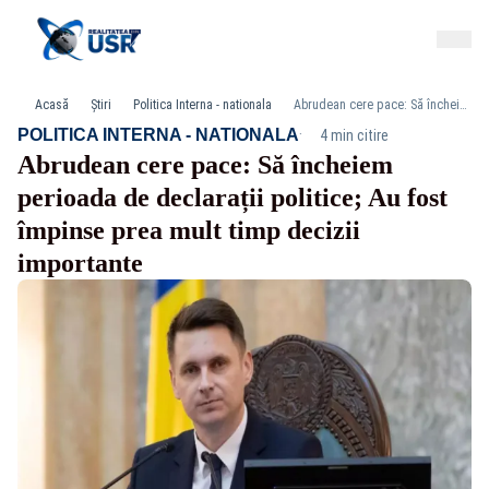
Acasă
Știri
Politica Interna - nationala
Abrudean cere pace: Să încheiem perioada de declarații politice; Au fost împinse prea mult timp decizii importante
·
POLITICA INTERNA - NATIONALA
4 min citire
Abrudean cere pace: Să încheiem
perioada de declarații politice; Au fost
împinse prea mult timp decizii
importante