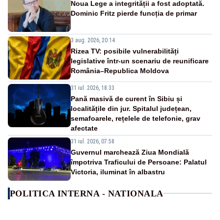
Noua Lege a integrității a fost adoptată.
Dominic Fritz pierde funcția de primar
3 aug. 2026, 20:14
Rizea TV: posibile vulnerabilități
legislative într-un scenariu de reunificare
România–Republica Moldova
31 iul. 2026, 18:33
Pană masivă de curent în Sibiu și
localitățile din jur. Spitalul județean,
semafoarele, rețelele de telefonie, grav
afectate
31 iul. 2026, 07:58
Guvernul marchează Ziua Mondială
împotriva Traficului de Persoane: Palatul
Victoria, iluminat în albastru
POLITICA INTERNA - NATIONALA