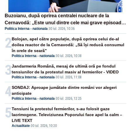
Buzoianu, după oprirea centralei nucleare de la
Cernavodă: „Este unul dintre cele mai grave episoade
Politica Interna - nationala
·
30 iul. 2026, 10:36
de secetă din ultimii ani de zile”
2
Bolojan, apel către populație, după oprirea celui de-al
doilea reactor de la Cernavodă: „Să își reducă consumul
în orele de seară”
Politica Interna - nationala
-
30 iul. 2026, 10:38
3
Jandarmeria Română, mesaj de ultimă oră pe fondul
tensiunilor de la protestul masiv al fermierilor - VIDEO
Politica Interna - nationala
-
30 iul. 2026, 11:08
4
SONDAJ: Aproape jumătate dintre români vor alegeri
anticipate
Politica Interna - nationala
-
30 iul. 2026, 12:25
5
Tensiuni la protestul fermierilor, s-au folosit gaze
lacrimogene. Televiziunea Poporului face apel la calm –
LIVE TEXT
Actualitate
-
30 iul. 2026, 10:20