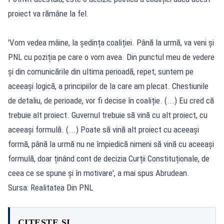
proiect va rămâne la fel.
'Vom vedea mâine, la ședința coaliției. Până la urmă, va veni și
PNL cu poziția pe care o vom avea. Din punctul meu de vedere
și din comunicările din ultima perioadă, repet, suntem pe
aceeași logică, a principiilor de la care am plecat. Chestiunile
de detaliu, de perioade, vor fi decise în coaliție. (...) Eu cred că
trebuie alt proiect. Guvernul trebuie să vină cu alt proiect, cu
aceeași formulă. (...) Poate să vină alt proiect cu aceeași
formă, până la urmă nu ne împiedică nimeni să vină cu aceeași
formulă, doar ținând cont de decizia Curții Constituționale, de
ceea ce se spune și în motivare', a mai spus Abrudean.
Sursa: Realitatea Din PNL
CITEȘTE ȘI