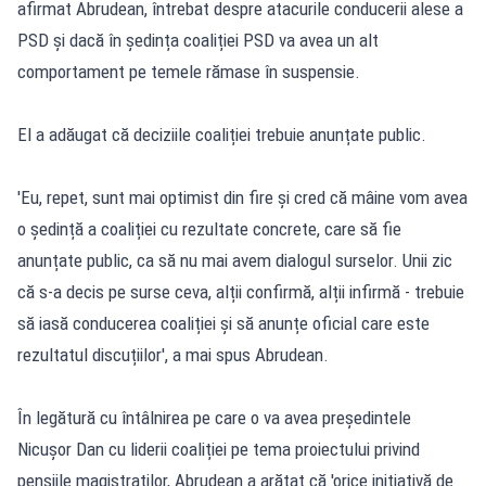
afirmat Abrudean, întrebat despre atacurile conducerii alese a
PSD și dacă în ședința coaliției PSD va avea un alt
comportament pe temele rămase în suspensie.
El a adăugat că deciziile coaliției trebuie anunțate public.
'Eu, repet, sunt mai optimist din fire și cred că mâine vom avea
o ședință a coaliției cu rezultate concrete, care să fie
anunțate public, ca să nu mai avem dialogul surselor. Unii zic
că s-a decis pe surse ceva, alții confirmă, alții infirmă - trebuie
să iasă conducerea coaliției și să anunțe oficial care este
rezultatul discuțiilor', a mai spus Abrudean.
În legătură cu întâlnirea pe care o va avea președintele
Nicușor Dan cu liderii coaliției pe tema proiectului privind
pensiile magistraților, Abrudean a arătat că 'orice inițiativă de