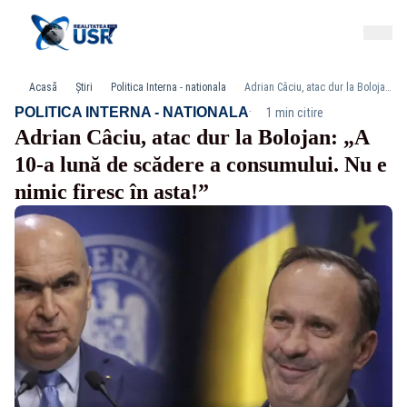
Acasă
Știri
Politica Interna - nationala
Adrian Câciu, atac dur la Bolojan: „A 10-a lună de scădere a consumului. Nu e nimic firesc în asta!”
·
POLITICA INTERNA - NATIONALA
1 min citire
Adrian Câciu, atac dur la Bolojan: „A
10-a lună de scădere a consumului. Nu e
nimic firesc în asta!”