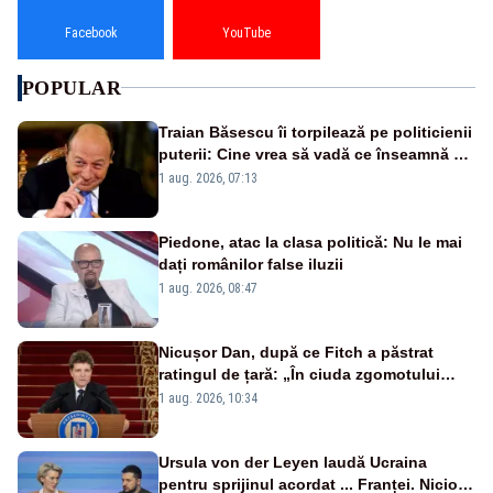
Facebook
YouTube
POPULAR
Traian Băsescu îi torpilează pe politicienii
puterii: Cine vrea să vadă ce înseamnă să
fii prost, se uită la România
1 aug. 2026, 07:13
Piedone, atac la clasa politică: Nu le mai
dați românilor false iluzii
1 aug. 2026, 08:47
Nicușor Dan, după ce Fitch a păstrat
ratingul de țară: „În ciuda zgomotului
politic, România funcționează”
1 aug. 2026, 10:34
Ursula von der Leyen laudă Ucraina
pentru sprijinul acordat ... Franței. Nicio