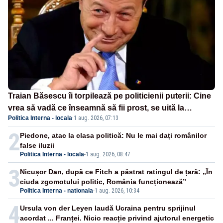
Traian Băsescu îi torpilează pe politicienii puterii: Cine
vrea să vadă ce înseamnă să fii prost, se uită la
Politica Interna - locala
·
1 aug. 2026, 07:13
România
2
Piedone, atac la clasa politică: Nu le mai dați românilor
false iluzii
Politica Interna - locala
-
1 aug. 2026, 08:47
3
Nicușor Dan, după ce Fitch a păstrat ratingul de țară: „În
ciuda zgomotului politic, România funcționează”
Politica Interna - nationala
-
1 aug. 2026, 10:34
4
Ursula von der Leyen laudă Ucraina pentru sprijinul
acordat ... Franței. Nicio reacție privind ajutorul energetic