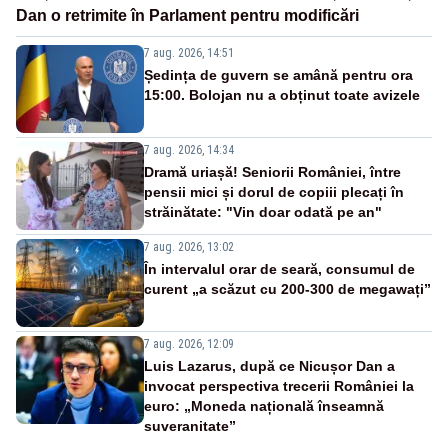
Dan o retrimite în Parlament pentru modificări
7 aug. 2026, 14:51
Ședința de guvern se amână pentru ora
15:00. Bolojan nu a obținut toate avizele
7 aug. 2026, 14:34
Dramă uriașă! Seniorii României, între
pensii mici și dorul de copiii plecați în
străinătate: "Vin doar odată pe an"
7 aug. 2026, 13:02
În intervalul orar de seară, consumul de
curent „a scăzut cu 200-300 de megawați”
7 aug. 2026, 12:09
Luis Lazarus, după ce Nicușor Dan a
invocat perspectiva trecerii României la
euro: „Moneda națională înseamnă
suveranitate”