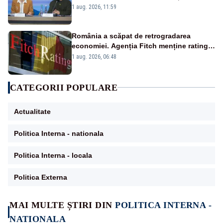
reacție privind ajutorul energetic promis
1 aug. 2026, 11:59
României
România a scăpat de retrogradarea
economiei. Agenția Fitch menține ratingul
„BBB-” cu perspectivă negativă
1 aug. 2026, 06:48
CATEGORII POPULARE
Actualitate
Politica Interna - nationala
Politica Interna - locala
Politica Externa
MAI MULTE ȘTIRI DIN
POLITICA INTERNA -
NATIONALA