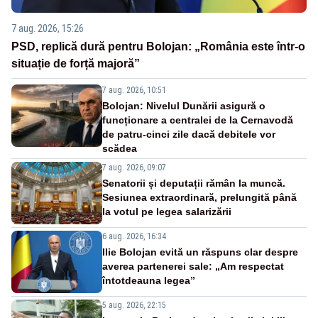
7 aug. 2026, 15:26
PSD, replică dură pentru Bolojan: „România este într-o
situație de forță majoră”
7 aug. 2026, 10:51
Bolojan: Nivelul Dunării asigură o
funcționare a centralei de la Cernavodă
de patru-cinci zile dacă debitele vor
scădea
7 aug. 2026, 09:07
Senatorii și deputații rămân la muncă.
Sesiunea extraordinară, prelungită până
la votul pe legea salarizării
6 aug. 2026, 16:34
Ilie Bolojan evită un răspuns clar despre
averea partenerei sale: „Am respectat
întotdeauna legea”
5 aug. 2026, 22:15