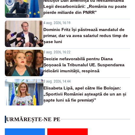
Nicușor Dan amenință cu reexaminarea
Legii decarbonizării: „România nu poate
pierde miliarde din PNRR”
4 aug. 2026, 16:19
Dominic Fritz își păstrează mandatul de
primar, dar va avea salariul redus timp de
șase luni
3 aug. 2026, 16:22
Decizie nefavorabilă pentru Diana
Șoșoacă la Tribunalul UE. Suspendarea
ridicării imunității, respinsă
3 aug. 2026, 14:44
Elisabeta Lipă, apel către Ilie Bolojan:
„Sportivii României așteaptă de un an și
șapte luni să fie premiați”
URMĂREȘTE-NE PE