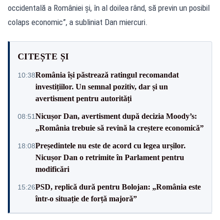
occidentală a României și, în al doilea rând, să previn un posibil
colaps economic”, a subliniat Dan miercuri.
CITEȘTE ȘI
România își păstrează ratingul recomandat
10:38
investițiilor. Un semnal pozitiv, dar și un
avertisment pentru autorități
Nicușor Dan, avertisment după decizia Moody’s:
08:51
„România trebuie să revină la creștere economică”
Președintele nu este de acord cu legea urșilor.
18:08
Nicușor Dan o retrimite în Parlament pentru
modificări
PSD, replică dură pentru Bolojan: „România este
15:26
într-o situație de forță majoră”