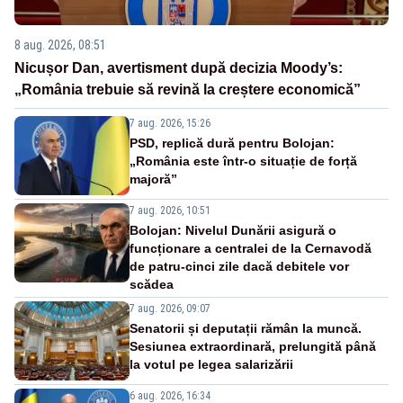
8 aug. 2026, 08:51
Nicușor Dan, avertisment după decizia Moody’s:
„România trebuie să revină la creștere economică”
7 aug. 2026, 15:26
PSD, replică dură pentru Bolojan:
„România este într-o situație de forță
majoră”
7 aug. 2026, 10:51
Bolojan: Nivelul Dunării asigură o
funcționare a centralei de la Cernavodă
de patru-cinci zile dacă debitele vor
scădea
7 aug. 2026, 09:07
Senatorii și deputații rămân la muncă.
Sesiunea extraordinară, prelungită până
la votul pe legea salarizării
6 aug. 2026, 16:34