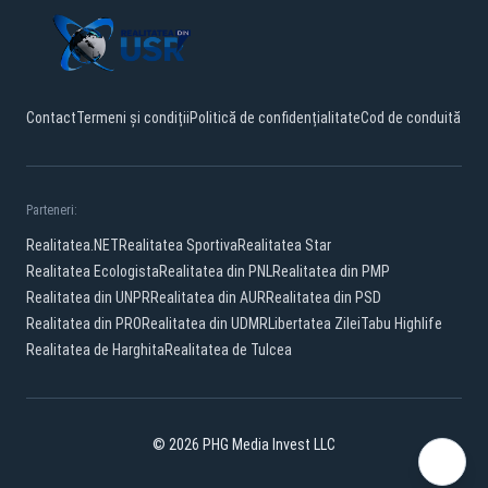
Contact
Termeni și condiții
Politică de confidențialitate
Cod de conduită
Parteneri:
Realitatea.NET
Realitatea Sportiva
Realitatea Star
Realitatea Ecologista
Realitatea din PNL
Realitatea din PMP
Realitatea din UNPR
Realitatea din AUR
Realitatea din PSD
Realitatea din PRO
Realitatea din UDMR
Libertatea Zilei
Tabu Highlife
Realitatea de Harghita
Realitatea de Tulcea
© 2026 PHG Media Invest LLC
Facebook
YouTube