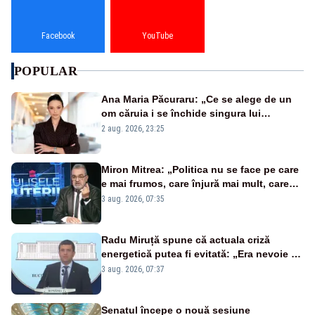
Facebook
YouTube
POPULAR
Ana Maria Păcuraru: „Ce se alege de un
om căruia i se închide singura lui
portiță?”
2 aug. 2026, 23:25
Miron Mitrea: „Politica nu se face pe care
e mai frumos, care înjură mai mult, care
țipă mai tare, ci pe proiecte”
3 aug. 2026, 07:35
Radu Miruță spune că actuala criză
energetică putea fi evitată: „Era nevoie să
ne facem iarna car și vara sanie”
3 aug. 2026, 07:37
Senatul începe o nouă sesiune