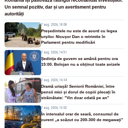
România își păstrează ratingul recomandat investițiilor.
Un semnal pozitiv, dar și un avertisment pentru
autorități
7 aug. 2026, 18:08
Președintele nu este de acord cu legea
urșilor. Nicușor Dan o retrimite în
Parlament pentru modificări
7 aug. 2026, 14:51
Ședința de guvern se amână pentru ora
15:00. Bolojan nu a obținut toate avizele
7 aug. 2026, 14:34
Dramă uriașă! Seniorii României, între
pensii mici și dorul de copiii plecați în
străinătate: "Vin doar odată pe an"
7 aug. 2026, 13:02
În intervalul orar de seară, consumul de
curent „a scăzut cu 200-300 de megawați”