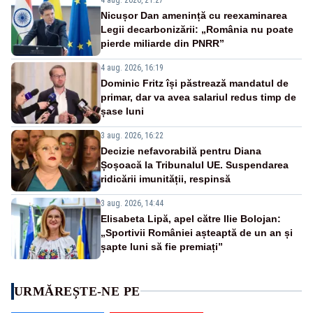
Nicușor Dan amenință cu reexaminarea
Legii decarbonizării: „România nu poate
pierde miliarde din PNRR”
4 aug. 2026, 16:19
Dominic Fritz își păstrează mandatul de
primar, dar va avea salariul redus timp de
șase luni
3 aug. 2026, 16:22
Decizie nefavorabilă pentru Diana
Șoșoacă la Tribunalul UE. Suspendarea
ridicării imunității, respinsă
3 aug. 2026, 14:44
Elisabeta Lipă, apel către Ilie Bolojan:
„Sportivii României așteaptă de un an și
șapte luni să fie premiați”
URMĂREȘTE-NE PE