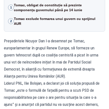
Tomac, obligat de constituție să prezinte
1
componența guvernului până pe 14 iunie
Tomac exclude formarea unui guvern cu sprijinul
2
AUR
Președintele Nicușor Dan l-a desemnat pe Tomac,
europarlamentar în grupul Renew Europe, să formeze un
guvern tehnocrat după ce coaliția centristă a picat în urma
unui vot de neîncredere inițiat în mai de Partidul Social
Democrat, în alianță cu formațiunea de extremă dreapta
Alianța pentru Unirea Românilor (AUR).
Liderul PNL, Ilie Bolojan, a declarat joi că soluția propusă de
Tomac „este o formulă de fațadă pentru a scuti PSD de
responsabilitatea pe care o are pentru situația la care s-a
ajuns” și a anunțat că partidul nu va susține acest demers,