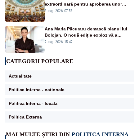
extraordinară pentru aprobarea unor
jaloane din PNRR
3 aug. 2026, 07:58
Ana Maria Păcuraru demască planul lui
Bolojan. O nouă ediție explozivă a
emisiunii „Miza Zilei” la Realitatea PLUS
2 aug. 2026, 15:42
CATEGORII POPULARE
Actualitate
Politica Interna - nationala
Politica Interna - locala
Politica Externa
MAI MULTE ȘTIRI DIN
POLITICA INTERNA -