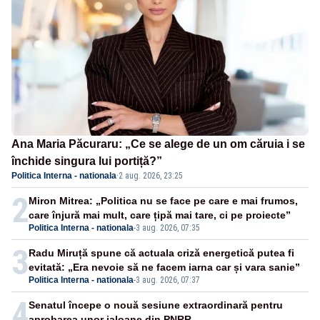
Ana Maria Păcuraru: „Ce se alege de un om căruia i se
închide singura lui portiță?”
Politica Interna - nationala
·
2 aug. 2026, 23:25
2
Miron Mitrea: „Politica nu se face pe care e mai frumos,
care înjură mai mult, care țipă mai tare, ci pe proiecte”
Politica Interna - nationala
-
3 aug. 2026, 07:35
3
Radu Miruță spune că actuala criză energetică putea fi
evitată: „Era nevoie să ne facem iarna car și vara sanie”
Politica Interna - nationala
-
3 aug. 2026, 07:37
4
Senatul începe o nouă sesiune extraordinară pentru
aprobarea unor jaloane din PNRR