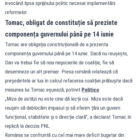
invocând lipsa sprijinului politic necesar implementării
reformelor.
Tomac, obligat de constituție să prezinte
componența guvernului până pe 14 iunie
Tomac are obligația constituțională de a prezenta
componența guvernului până pe 14 iunie. Dacă nu reușește,
Dan va trebui fie să reia negocierile de coaliție, fie să
desemneze un alt premier. Presa română relatează că
președintele ar lua în calcul refacerea coaliției prăbușite dacă
misiunea lui Tomac eșuează, potrivit
Politico
.
„Miza de astăzi nu este cine dă lecții cui. Miza este dacă
reușim să deblocăm impasul și să oferim țării un guvern
funcțional, stabilitate și o direcție clară”, a declarat Tomac în
replică la decizia PNL.
România se confruntă cu cel mai mare deficit bugetar din