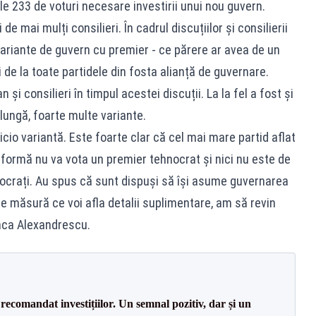
le 233 de voturi necesare investirii unui nou guvern.
de mai mulți consilieri. În cadrul discuțiilor și consilierii
variante de guvern cu premier - ce părere ar avea de un
i de la toate partidele din fosta alianță de guvernare.
 și consilieri în timpul acestei discuții. La la fel a fost și
 lungă, foarte multe variante.
io variantă. Este foarte clar că cel mai mare partid aflat
 formă nu va vota un premier tehnocrat și nici nu este de
ocrați. Au spus că sunt dispuși să își asume guvernarea
. Pe măsură ce voi afla detalii suplimentare, am să revin
Anca Alexandrescu.
recomandat investițiilor. Un semnal pozitiv, dar și un