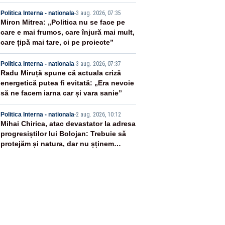
3
Politica Interna - nationala
-
3 aug. 2026, 07:35
Miron Mitrea: „Politica nu se face pe
care e mai frumos, care înjură mai mult,
care țipă mai tare, ci pe proiecte”
4
Politica Interna - nationala
-
3 aug. 2026, 07:37
Radu Miruță spune că actuala criză
energetică putea fi evitată: „Era nevoie
să ne facem iarna car și vara sanie”
5
Politica Interna - nationala
-
2 aug. 2026, 10:12
Mihai Chirica, atac devastator la adresa
progresiștilor lui Bolojan: Trebuie să
protejăm și natura, dar nu șținem
omaneii în stare permanentă de alertă