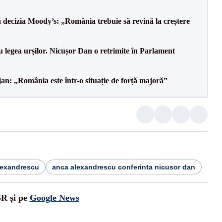
decizia Moody’s: „România trebuie să revină la creștere
u legea urșilor. Nicușor Dan o retrimite în Parlament
an: „România este într-o situație de forță majoră”
lexandrescu
anca alexandrescu conferinta nicusor dan
SR și pe
Google News