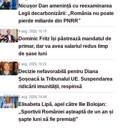
Nicușor Dan amenință cu reexaminarea
Legii decarbonizării: „România nu poate
pierde miliarde din PNRR”
4 aug. 2026, 16:19
Dominic Fritz își păstrează mandatul de
primar, dar va avea salariul redus timp
de șase luni
3 aug. 2026, 16:22
Decizie nefavorabilă pentru Diana
Șoșoacă la Tribunalul UE. Suspendarea
ridicării imunității, respinsă
3 aug. 2026, 14:44
Elisabeta Lipă, apel către Ilie Bolojan:
„Sportivii României așteaptă de un an și
șapte luni să fie premiați”