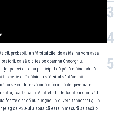
 că, probabil, la sfârșitul zilei de astăzi nu vom avea
ploratorii, ca să o citez pe doamna Gheorghiu.
unțat pe cei care au participat că până mâine adună
 fi o serie de întâlniri la sfârșitul săptămânii.
 oră nu se conturează încă o formulă de guvernare.
neutru, foarte calm. A întrebat interlocutorii cum văd
pus foarte clar că nu susține un guvern tehnocrat și un
 înțeleg că PSD-ul a spus că este în măsură să facă o