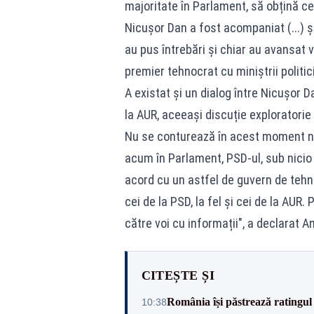
majoritate în Parlament, să obțină ce
Nicușor Dan a fost acompaniat (...) și 
au pus întrebări și chiar au avansat 
premier tehnocrat cu miniștrii politic
A existat și un dialog între Nicușor Dan
la AUR, aceeași discuție exploratorie
Nu se conturează în acest moment nic
acum în Parlament, PSD-ul, sub nicio
acord cu un astfel de guvern de tehn
cei de la PSD, la fel și cei de la AUR
către voi cu informații", a declarat 
CITEȘTE ȘI
România își păstrează ratingul 
10:38