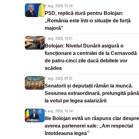
7 aug. 2026, 15:26
PSD, replică dură pentru Bolojan:
„România este într-o situație de forță
majoră”
7 aug. 2026, 10:51
Bolojan: Nivelul Dunării asigură o
funcționare a centralei de la Cernavodă
de patru-cinci zile dacă debitele vor
scădea
7 aug. 2026, 09:07
Senatorii și deputații rămân la muncă.
Sesiunea extraordinară, prelungită până
la votul pe legea salarizării
6 aug. 2026, 16:34
Ilie Bolojan evită un răspuns clar despre
averea partenerei sale: „Am respectat
întotdeauna legea”