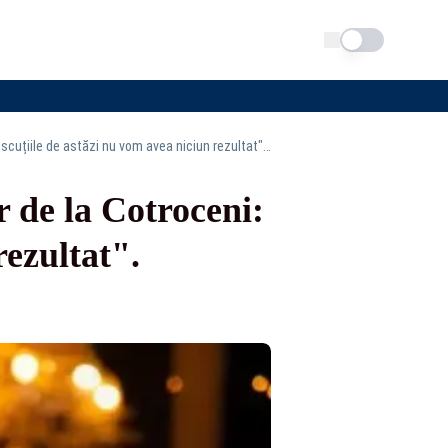
Schimba tema
Anca Alexandrescu, despre culisele negocierilor de la Cotroceni: "După discuțiile de astăzi nu vom avea niciun rezultat". Întâlniri cruciale zilele viitoare
r de la Cotroceni:
rezultat".