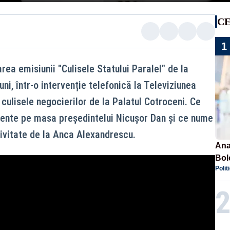
CE
1
a emisiunii "Culisele Statului Paralel" de la
ni, într-o intervenție telefonică la Televiziunea
 culisele negocierilor de la Palatul Cotroceni. Ce
mente pe masa președintelui Nicușor Dan și ce nume
sivitate de la Anca Alexandrescu.
Ana
Bol
Polit
emis
PL