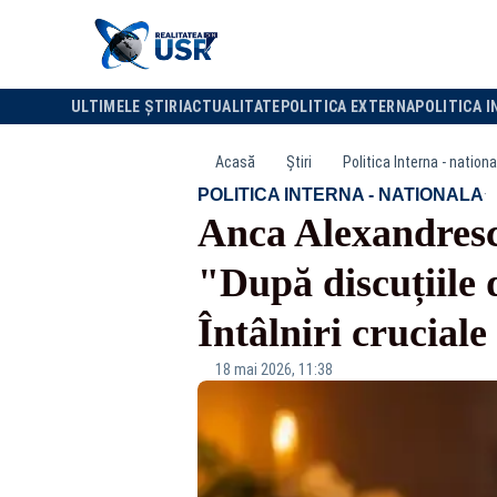
ULTIMELE ȘTIRI
ACTUALITATE
POLITICA EXTERNA
POLITICA I
Acasă
Știri
Politica Interna - nationa
·
POLITICA INTERNA - NATIONALA
Anca Alexandrescu
"După discuțiile 
Întâlniri cruciale 
18 mai 2026, 11:38