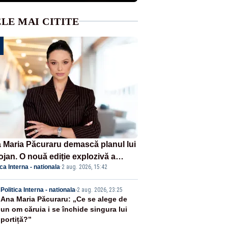
LE MAI CITITE
 Maria Păcuraru demască planul lui
ojan. O nouă ediție explozivă a
ica Interna - nationala
·
2 aug. 2026, 15:42
iunii „Miza Zilei” la Realitatea
US
2
Politica Interna - nationala
-
2 aug. 2026, 23:25
Ana Maria Păcuraru: „Ce se alege de
un om căruia i se închide singura lui
portiță?”