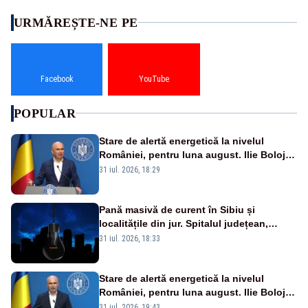
URMĂREȘTE-NE PE
Facebook
YouTube
POPULAR
Stare de alertă energetică la nivelul
României, pentru luna august. Ilie Bolojan
a anunțat importuri și posibile restricții –
31 iul. 2026, 18:29
VIDEO
Pană masivă de curent în Sibiu și
localitățile din jur. Spitalul județean,
semafoarele, rețelele de telefonie, grav
31 iul. 2026, 18:33
afectate
Stare de alertă energetică la nivelul
României, pentru luna august. Ilie Bolojan
a anunțat importuri și posibile restricții –
31 iul. 2026, 19:43