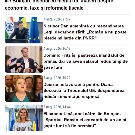
Ilie Bolojan, discuții cu mediul de afaceri despre
economie, taxe și reformele fiscale
4 aug. 2026, 21:27
Nicușor Dan amenință cu reexaminarea
Legii decarbonizării: „România nu poate
pierde miliarde din PNRR”
4 aug. 2026, 16:19
Dominic Fritz își păstrează mandatul de
primar, dar va avea salariul redus timp de
șase luni
3 aug. 2026, 16:22
Decizie nefavorabilă pentru Diana
Șoșoacă la Tribunalul UE. Suspendarea
ridicării imunității, respinsă
3 aug. 2026, 14:44
Elisabeta Lipă, apel către Ilie Bolojan:
„Sportivii României așteaptă de un an și
șapte luni să fie premiați”