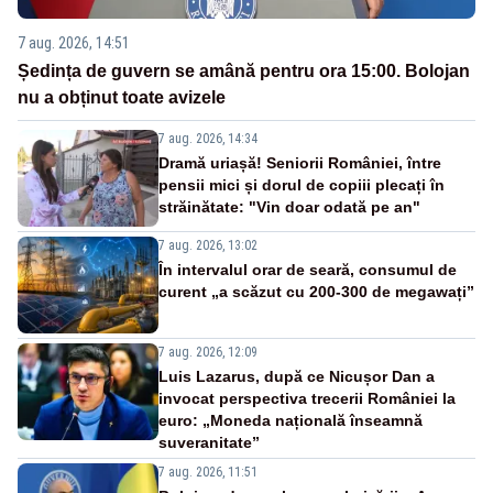
7 aug. 2026, 14:51
Ședința de guvern se amână pentru ora 15:00. Bolojan
nu a obținut toate avizele
7 aug. 2026, 14:34
Dramă uriașă! Seniorii României, între
pensii mici și dorul de copiii plecați în
străinătate: "Vin doar odată pe an"
7 aug. 2026, 13:02
În intervalul orar de seară, consumul de
curent „a scăzut cu 200-300 de megawați”
7 aug. 2026, 12:09
Luis Lazarus, după ce Nicușor Dan a
invocat perspectiva trecerii României la
euro: „Moneda națională înseamnă
suveranitate”
7 aug. 2026, 11:51