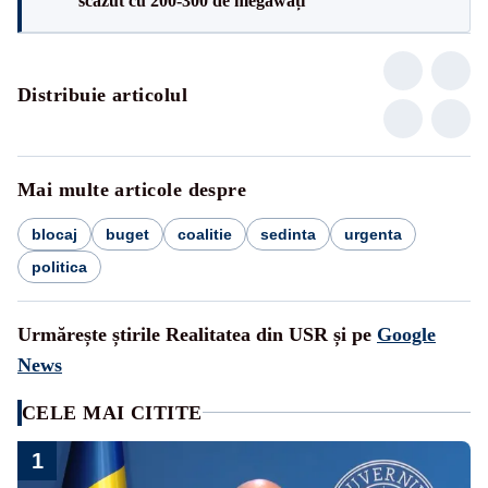
scăzut cu 200-300 de megawați”
Distribuie articolul
Mai multe articole despre
blocaj
buget
coalitie
sedinta
urgenta
politica
Urmărește știrile Realitatea din USR și pe
Google
News
CELE MAI CITITE
1