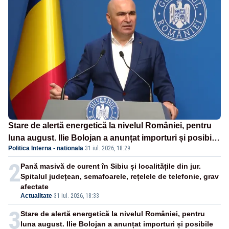
Stare de alertă energetică la nivelul României, pentru
luna august. Ilie Bolojan a anunțat importuri și posibile
Politica Interna - nationala
·
31 iul. 2026, 18:29
restricții – VIDEO
2
Pană masivă de curent în Sibiu și localitățile din jur.
Spitalul județean, semafoarele, rețelele de telefonie, grav
afectate
Actualitate
-
31 iul. 2026, 18:33
3
Stare de alertă energetică la nivelul României, pentru
luna august. Ilie Bolojan a anunțat importuri și posibile