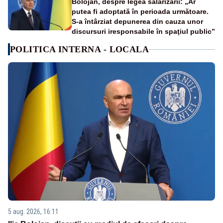
Bolojan, despre legea salarizării: „Ar
putea fi adoptată în perioada următoare.
S-a întârziat depunerea din cauza unor
discursuri iresponsabile în spaţiul public”
POLITICA INTERNA - LOCALA
5 aug. 2026, 16:11