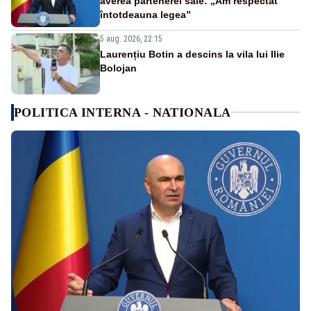
averea partenerei sale: „Am respectat
întotdeauna legea”
5 aug. 2026, 22:15
Laurențiu Botin a descins la vila lui Ilie
Bolojan
POLITICA INTERNA - NATIONALA