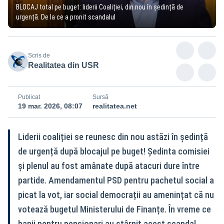
BLOCAJ total pe buget: liderii Coaliției, din nou în ședință de
urgență. De la ce a pronit scandalul
Scris de
Realitatea din USR
Publicat
Sursă
19 mar. 2026, 08:07
realitatea.net
Liderii coaliției se reunesc din nou astăzi în ședință
de urgență după blocajul pe buget! Ședinta comisiei
și plenul au fost amânate după atacuri dure între
partide. Amendamentul PSD pentru pachetul social a
picat la vot, iar social democrații au amenințat că nu
votează bugetul Ministerului de Finanțe. În vreme ce
banii pentru pensionari au stârnit acest scandal,