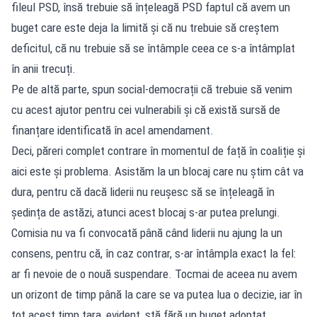
fileul PSD, însă trebuie să înțeleagă PSD faptul că avem un
buget care este deja la limită și că nu trebuie să creștem
deficitul, că nu trebuie să se întâmple ceea ce s-a întâmplat
în anii trecuți.
Pe de altă parte, spun social-democrații că trebuie să venim
cu acest ajutor pentru cei vulnerabili și că există sursă de
finanțare identificată în acel amendament.
Deci, păreri complet contrare în momentul de față în coaliție și
aici este și problema. Asistăm la un blocaj care nu știm cât va
dura, pentru că dacă liderii nu reușesc să se înțeleagă în
ședința de astăzi, atunci acest blocaj s-ar putea prelungi.
Comisia nu va fi convocată până când liderii nu ajung la un
consens, pentru că, în caz contrar, s-ar întâmpla exact la fel:
ar fi nevoie de o nouă suspendare. Tocmai de aceea nu avem
un orizont de timp până la care se va putea lua o decizie, iar în
tot acest timp țara, evident, stă fără un buget adoptat.