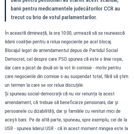
banii pentru medicamentele judecătorilor CCR au
trecut cu brio de votul parlamentarilor.
În această dimineață, la ora 10:00, urmează să se reunească
liderii coaliției pentru a relua negocierile pe acel blocaj.
Blocajul legat de amendamentul depus de Partidul Social
Democrat, cel despre care PSD spunea că este o linie roșie,
dar care a picat de două ori la vot în comisie - motiv pentru
care negocierile din comisie s-au suspendat total, fără să știm
un termen la care se vor relua discuțiile.
Și spuneau social-democrații că nu vor renunța la acest
amendament, că trebuie să beneficieze pensionarii, dar și
persoanele cu dizabilități, dar și familiile cu venituri mici de
acești bani. Pe de altă parte, spuneau, spre exemplu, cei de la
USR - spunea liderul USR - că în acest moment mingea este la