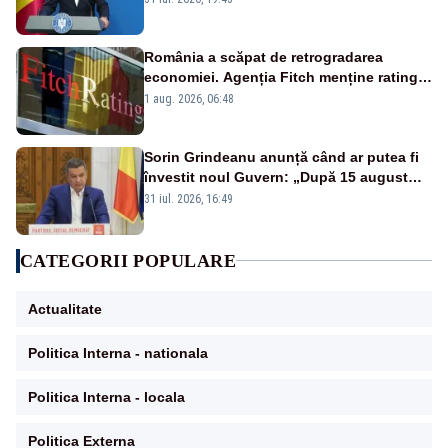
VIDEO
România a scăpat de retrogradarea
economiei. Agenția Fitch menține ratingul
„BBB-” cu perspectivă negativă
1 aug. 2026, 06:48
Sorin Grindeanu anunță când ar putea fi
învestit noul Guvern: „După 15 august
sunt șanse mai mari”
31 iul. 2026, 16:49
CATEGORII POPULARE
Actualitate
Politica Interna - nationala
Politica Interna - locala
Politica Externa