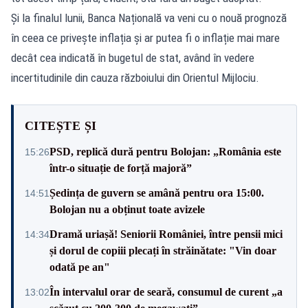
Și la finalul lunii, Banca Națională va veni cu o nouă prognoză
în ceea ce privește inflația și ar putea fi o inflație mai mare
decât cea indicată în bugetul de stat, având în vedere
incertitudinile din cauza războiului din Orientul Mijlociu.
CITEȘTE ȘI
PSD, replică dură pentru Bolojan: „România este
15:26
într-o situație de forță majoră”
Ședința de guvern se amână pentru ora 15:00.
14:51
Bolojan nu a obținut toate avizele
Dramă uriașă! Seniorii României, între pensii mici
14:34
și dorul de copiii plecați în străinătate: "Vin doar
odată pe an"
În intervalul orar de seară, consumul de curent „a
13:02