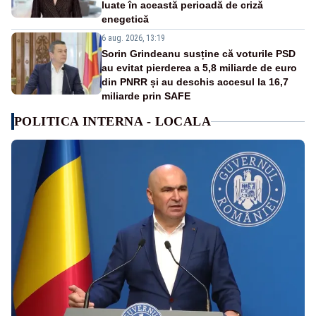
luate în această perioadă de criză
enegetică
6 aug. 2026, 13:19
Sorin Grindeanu susține că voturile PSD
au evitat pierderea a 5,8 miliarde de euro
din PNRR și au deschis accesul la 16,7
miliarde prin SAFE
POLITICA INTERNA - LOCALA