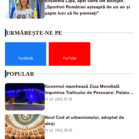
Elisabeta Lipă, apel către Ilie Bolojan:
„Sportivii României așteaptă de un an și
șapte luni să fie premiați”
URMĂREȘTE-NE PE
Facebook
YouTube
POPULAR
Guvernul marchează Ziua Mondială
împotriva Traficului de Persoane: Palatul
Victoria, iluminat în albastru
31 iul. 2026, 07:58
Noul Cod al urbanismului, adoptat de
aleși
31 iul. 2026, 08:03