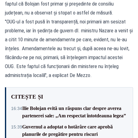
faptul că Bolojan fost primar și președinte de consiliu
județean, nu a observat și stopat o astfel de măsură.
"OUG-ul a fost pusă în transparență, noi primarii am sesizat
probleme, iar în ședința de guvern dl. ministru Nazare a venit și
a citit 10 minute de amendamente pe care, evident, nu le-au
înțeles. Amendamentele au trecut și, după aceea ne-au lovit,
făcându-ne pe noi, primarii, să înțelegem impactul acestei
OUG. Este faptul că funcționarii din ministere nu înțeleg
administrația locală", a explicat De Mezzo.
CITEȘTE ȘI
Ilie Bolojan evită un răspuns clar despre averea
16:34
partenerei sale: „Am respectat întotdeauna legea”
Guvernul a adoptat o hotărâre care aprobă
15:39
planurile de pregătire pentru riscuri