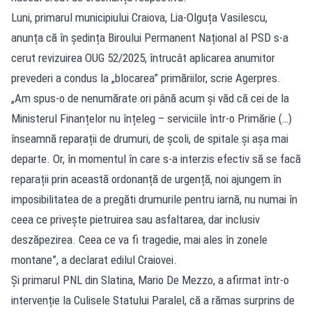
Luni, primarul municipiului Craiova, Lia-Olguța Vasilescu,
anunța că în ședința Biroului Permanent Național al PSD s-a
cerut revizuirea OUG 52/2025, întrucât aplicarea anumitor
prevederi a condus la „blocarea” primăriilor, scrie Agerpres.
„Am spus-o de nenumărate ori până acum și văd că cei de la
Ministerul Finanțelor nu înțeleg – serviciile într-o Primărie (…)
înseamnă reparații de drumuri, de școli, de spitale și așa mai
departe. Or, în momentul în care s-a interzis efectiv să se facă
reparații prin această ordonanță de urgență, noi ajungem în
imposibilitatea de a pregăti drumurile pentru iarnă, nu numai în
ceea ce privește pietruirea sau asfaltarea, dar inclusiv
deszăpezirea. Ceea ce va fi tragedie, mai ales în zonele
montane”, a declarat edilul Craiovei.
Și primarul PNL din Slatina, Mario De Mezzo, a afirmat într-o
intervenție la Culisele Statului Paralel, că a rămas surprins de