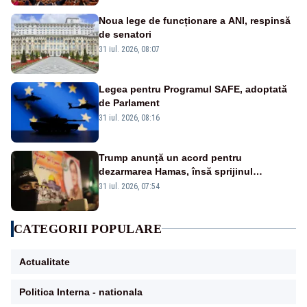
Noua lege de funcționare a ANI, respinsă
de senatori
31 iul. 2026, 08:07
Legea pentru Programul SAFE, adoptată
de Parlament
31 iul. 2026, 08:16
Trump anunță un acord pentru
dezarmarea Hamas, însă sprijinul
Israelului rămâne incert
31 iul. 2026, 07:54
CATEGORII POPULARE
Actualitate
Politica Interna - nationala