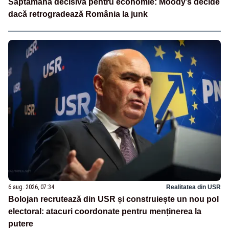
Săptămână decisivă pentru economie: Moody’s decide
dacă retrogradează România la junk
6 aug. 2026, 07:34
Realitatea din USR
Bolojan recrutează din USR și construiește un nou pol
electoral: atacuri coordonate pentru menținerea la
putere