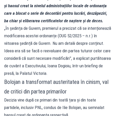
și haosul creat la nivelul administrațiilor locale de ordonanța
care a blocat o serie de decontări pentru lucrări, deszăpeziri,
ba chiar și eliberarea certificatelor de naștere și de deces.
„În ședința de Guvern, premierul a precizat că se intenționează
modificarea acestei ordonanțe (OUG 52/2025 – n.r.) în
viitoarea ședință de Guvern. Nu am detalii despre conținut.
Ideea era să se facă o reevaluare din partea tuturor celor care
consideră că sunt necesare modificări”, a explicat purtătoarea
de cuvânt a Executivului, Ioana Dogioiu, într-un briefing de
presă, la Palatul Victoria.
Bolojan a transformat austeritatea în cinism, val
de critici din partea primarilor
Decizia vine după ce primari din toată țara și din toate
partidele, inclusiv PNL, condus de Ilie Bolojan, au semnalat
haosul creat de ordonanța respectivă.