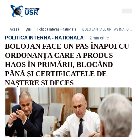
Acasă
Știri
Politica Interna - nationala
BOLOJAN FACE UN PAS ÎNAPOI CU ORDONANȚA CARE A PRODUS HAOS ÎN PRIMĂRII, BLOCÂND PÂNĂ ȘI CERTIFICATELE DE NAȘTERE ȘI DECES
·
POLITICA INTERNA - NATIONALA
2 min citire
BOLOJAN FACE UN PAS ÎNAPOI CU
ORDONANȚA CARE A PRODUS
HAOS ÎN PRIMĂRII, BLOCÂND
PÂNĂ ȘI CERTIFICATELE DE
NAȘTERE ȘI DECES