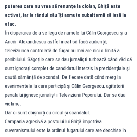
puterea care nu vrea să renunțe la ciolan, Ghiță este
activat, iar la rândul său îți asmute subalternii să iasă la
atac.
În disperarea de a se lega de numele lui Călin Georgescu și a
Ancăi Alexandrescu astfel încât să facă audiență,
televiziunea controlată de fugar nu mai are nici o limită a
penibilului. Săgețile care se dau jurnaliști turbează când văd că
sunt ignorați complet de candidatul interzis la prezidențiale și
caută sămânță de scandal. De fiecare dată când merg la
evenimentele la care participă și Călin Georgescu, agitatorii
penalului jignesc jurnaliștii Televiziunii Poporului. Dar se dau
victime.
Dar ei sunt obișnuiți cu circul și scandalul.
Campania agresivă a postului lui Ghiță împotriva
suveranismului este la ordinul fugarului care are deschise în