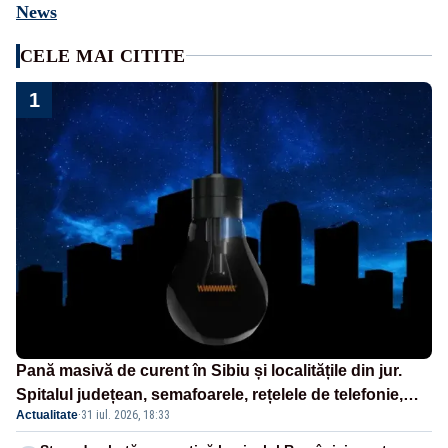
News
CELE MAI CITITE
1
Pană masivă de curent în Sibiu și localitățile din jur.
Spitalul județean, semafoarele, rețelele de telefonie,
Actualitate
·
31 iul. 2026, 18:33
grav afectate