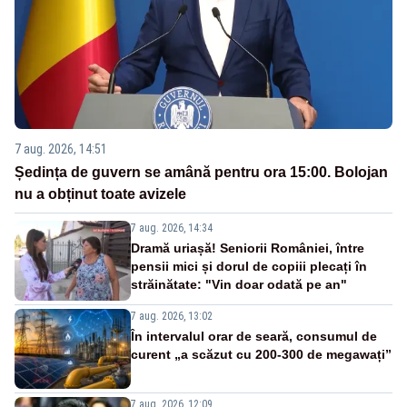
7 aug. 2026, 14:51
Ședința de guvern se amână pentru ora 15:00. Bolojan
nu a obținut toate avizele
7 aug. 2026, 14:34
Dramă uriașă! Seniorii României, între
pensii mici și dorul de copiii plecați în
străinătate: "Vin doar odată pe an"
7 aug. 2026, 13:02
În intervalul orar de seară, consumul de
curent „a scăzut cu 200-300 de megawați”
7 aug. 2026, 12:09