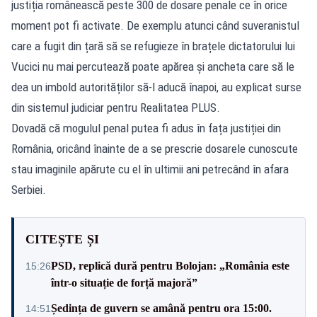
justiția românească peste 300 de dosare penale ce în orice
moment pot fi activate. De exemplu atunci când suveranistul
care a fugit din țară să se refugieze în brațele dictatorului lui
Vucici nu mai percutează poate apărea și ancheta care să le
dea un imbold autorităților să-l aducă înapoi, au explicat surse
din sistemul judiciar pentru Realitatea PLUS.
Dovadă că mogulul penal putea fi adus în fața justiției din
România, oricând înainte de a se prescrie dosarele cunoscute
stau imaginile apărute cu el în ultimii ani petrecând în afara
Serbiei.
CITEȘTE ȘI
PSD, replică dură pentru Bolojan: „România este
15:26
într-o situație de forță majoră”
Ședința de guvern se amână pentru ora 15:00.
14:51