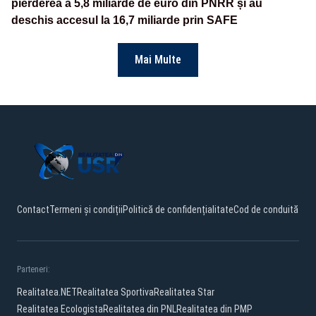
pierderea a 5,8 miliarde de euro din PNRR și au
deschis accesul la 16,7 miliarde prin SAFE
Mai Multe
Contact
Termeni și condiții
Politică de confidențialitate
Cod de conduită
Parteneri:
Realitatea.NET
Realitatea Sportiva
Realitatea Star
Realitatea Ecologista
Realitatea din PNL
Realitatea din PMP