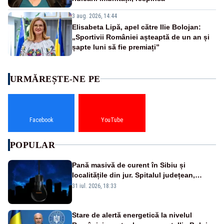
3 aug. 2026, 14:44
Elisabeta Lipă, apel către Ilie Bolojan:
„Sportivii României așteaptă de un an și
șapte luni să fie premiați”
URMĂREȘTE-NE PE
Facebook
YouTube
POPULAR
Pană masivă de curent în Sibiu și
localitățile din jur. Spitalul județean,
semafoarele, rețelele de telefonie, grav
31 iul. 2026, 18:33
afectate
Stare de alertă energetică la nivelul