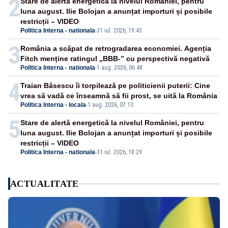
2
Stare de alertă energetică la nivelul României, pentru
luna august. Ilie Bolojan a anunțat importuri și posibile
restricții – VIDEO
Politica Interna - nationala
-
31 iul. 2026, 19:43
3
România a scăpat de retrogradarea economiei. Agenția
Fitch menține ratingul „BBB-” cu perspectivă negativă
Politica Interna - nationala
-
1 aug. 2026, 06:48
4
Traian Băsescu îi torpilează pe politicienii puterii: Cine
vrea să vadă ce înseamnă să fii prost, se uită la România
Politica Interna - locala
-
1 aug. 2026, 07:13
5
Stare de alertă energetică la nivelul României, pentru
luna august. Ilie Bolojan a anunțat importuri și posibile
restricții – VIDEO
Politica Interna - nationala
-
31 iul. 2026, 18:29
ACTUALITATE