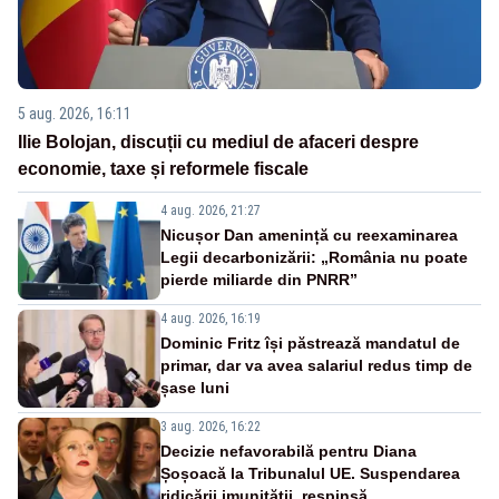
5 aug. 2026, 16:11
Ilie Bolojan, discuții cu mediul de afaceri despre
economie, taxe și reformele fiscale
4 aug. 2026, 21:27
Nicușor Dan amenință cu reexaminarea
Legii decarbonizării: „România nu poate
pierde miliarde din PNRR”
4 aug. 2026, 16:19
Dominic Fritz își păstrează mandatul de
primar, dar va avea salariul redus timp de
șase luni
3 aug. 2026, 16:22
Decizie nefavorabilă pentru Diana
Șoșoacă la Tribunalul UE. Suspendarea
ridicării imunității, respinsă