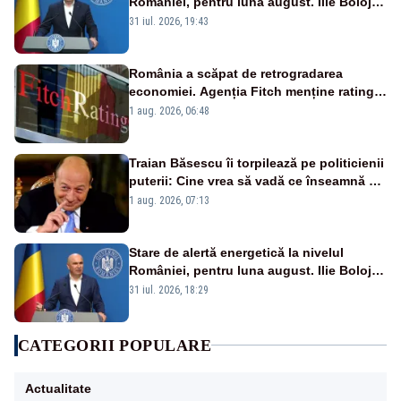
României, pentru luna august. Ilie Bolojan
a anunțat importuri și posibile restricții –
31 iul. 2026, 19:43
VIDEO
România a scăpat de retrogradarea
economiei. Agenția Fitch menține ratingul
„BBB-” cu perspectivă negativă
1 aug. 2026, 06:48
Traian Băsescu îi torpilează pe politicienii
puterii: Cine vrea să vadă ce înseamnă să
fii prost, se uită la România
1 aug. 2026, 07:13
Stare de alertă energetică la nivelul
României, pentru luna august. Ilie Bolojan
a anunțat importuri și posibile restricții –
31 iul. 2026, 18:29
VIDEO
CATEGORII POPULARE
Actualitate