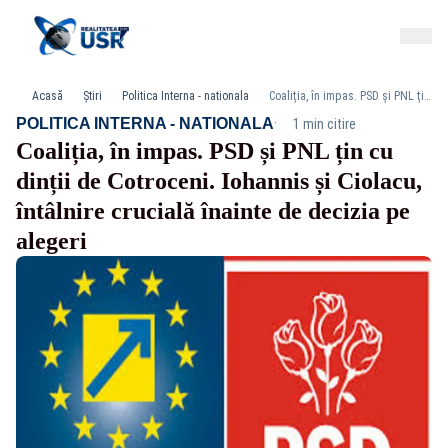
Acasă
Știri
Politica Interna - nationala
Coaliția, în impas. PSD și PNL țin cu dinții de Cotroceni. Iohannis și Ciolacu, întâlnire crucială înainte de decizia pe alegeri
·
POLITICA INTERNA - NATIONALA
1 min citire
Coaliția, în impas. PSD și PNL țin cu
dinții de Cotroceni. Iohannis și Ciolacu,
întâlnire crucială înainte de decizia pe
alegeri