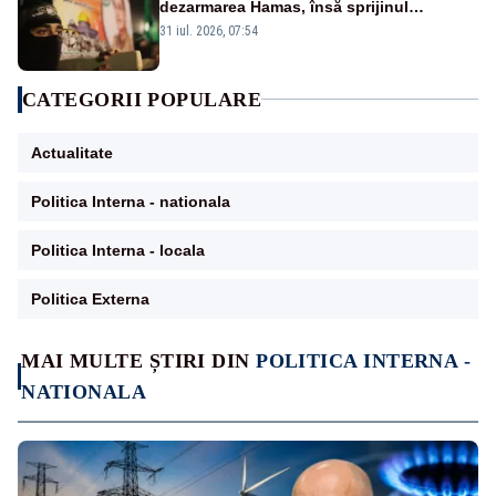
dezarmarea Hamas, însă sprijinul
Israelului rămâne incert
31 iul. 2026, 07:54
CATEGORII POPULARE
Actualitate
Politica Interna - nationala
Politica Interna - locala
Politica Externa
MAI MULTE ȘTIRI DIN
POLITICA INTERNA -
NATIONALA