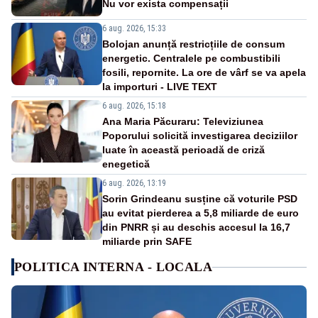
Nu vor exista compensații
6 aug. 2026, 15:33
Bolojan anunță restricțiile de consum
energetic. Centralele pe combustibili
fosili, repornite. La ore de vârf se va apela
la importuri - LIVE TEXT
6 aug. 2026, 15:18
Ana Maria Păcuraru: Televiziunea
Poporului solicită investigarea deciziilor
luate în această perioadă de criză
enegetică
6 aug. 2026, 13:19
Sorin Grindeanu susține că voturile PSD
au evitat pierderea a 5,8 miliarde de euro
din PNRR și au deschis accesul la 16,7
miliarde prin SAFE
POLITICA INTERNA - LOCALA