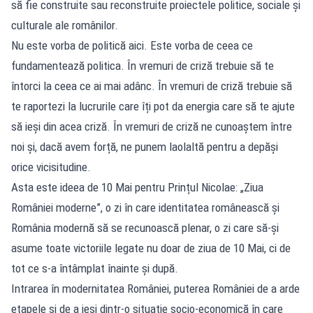
să fie construite sau reconstruite proiectele politice, sociale și
culturale ale românilor.
Nu este vorba de politică aici. Este vorba de ceea ce
fundamentează politica. În vremuri de criză trebuie să te
întorci la ceea ce ai mai adânc. În vremuri de criză trebuie să
te raportezi la lucrurile care îți pot da energia care să te ajute
să ieși din acea criză. În vremuri de criză ne cunoaștem între
noi și, dacă avem forță, ne punem laolaltă pentru a depăși
orice vicisitudine.
Asta este ideea de 10 Mai pentru Prințul Nicolae: „Ziua
României moderne”, o zi în care identitatea românească și
România modernă să se recunoască plenar, o zi care să-și
asume toate victoriile legate nu doar de ziua de 10 Mai, ci de
tot ce s-a întâmplat înainte și după.
Intrarea în modernitatea României, puterea României de a arde
etapele și de a ieși dintr-o situație socio-economică în care