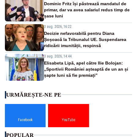
Dominic Fritz își păstrează mandatul de
primar, dar va avea salariul redus timp de
șase luni
3 aug. 2026, 16:22
Decizie nefavorabilă pentru Diana
Șoșoacă la Tribunalul UE. Suspendarea
ridicării imunității, respinsă
3 aug. 2026, 14:44
Elisabeta Lipă, apel către Ilie Bolojan:
„Sportivii României așteaptă de un an și
șapte luni să fie premiați”
URMĂREȘTE-NE PE
Facebook
YouTube
POPULAR