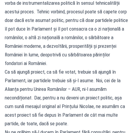
vorba de instrumentalizarea politică în sensul tehnicalității
acestui proces. Tehnic vorbind, procesul poate să capete corp
doar dacă este asumat politic, pentru că doar partidele politice
îl pot duce în Parlament și îl pot consacra ca o zi națională a
românilor, o altă zi națională a românilor, o sărbătoare a
României moderne, a dezvoltării, prosperității și prezenței
României în lume, deopotrivă cu sărbătoarea părinților
fondatori ai României.
Ca să ajungă proiect, ca să fie votat, trebuie să ajungă în
Parlament, iar partidele trebuie să și-l asume. Noi, cei de la
Alianța pentru Unirea Românilor – AUR, ni-l asumăm
necondiționat. Dar, pentru a nu deveni un proiect politic, așa
cum sună mesajul original al Prințului Nicolae, ne asumăm ca
acest proiect să fie depus în Parlament de cât mai multe
partide, de toate, dacă se poate.
Nu ne grăbim să-l ducem în Parlament fără consultări, pentru