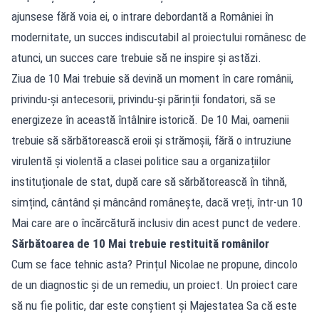
ajunsese fără voia ei, o intrare debordantă a României în
modernitate, un succes indiscutabil al proiectului românesc de
atunci, un succes care trebuie să ne inspire și astăzi.
Ziua de 10 Mai trebuie să devină un moment în care românii,
privindu-și antecesorii, privindu-și părinții fondatori, să se
energizeze în această întâlnire istorică. De 10 Mai, oamenii
trebuie să sărbătorească eroii și strămoșii, fără o intruziune
virulentă și violentă a clasei politice sau a organizațiilor
instituționale de stat, după care să sărbătorească în tihnă,
simțind, cântând și mâncând românește, dacă vreți, într-un 10
Mai care are o încărcătură inclusiv din acest punct de vedere.
Sărbătoarea de 10 Mai trebuie restituită românilor
Cum se face tehnic asta? Prințul Nicolae ne propune, dincolo
de un diagnostic și de un remediu, un proiect. Un proiect care
să nu fie politic, dar este conștient și Majestatea Sa că este