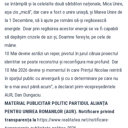
se întâmplă și la celelalte două sărbători naționale, Mica Unire,
așa-zis „mică”, dar care a fost o unire uriașă, și Marea Unire de
la 1 Decembrie, să îi ajute pe români să-și regăsească
energiile. Doar prin regăsirea acestor energii se va fi capabili
să depășim crizele de azi și, Doamne ferește, pe cele de
mâine.
10 Mai devine astăzi un reper, pivotul în jurul căruia proiectul
identitar se poate reconstrui și reconfigura mai profund. Dar
10 Mai 2026 devine și momentul în care Prințul Nicolae reintră
în spațiul public cu anvergură și cu o determinare pe care nu
le-a mai avut până acum”, a declarat prim-vicepreședintele
AUR, Dan Dungaciu.
MATERIAL PUBLICITAR POLITIC PARTIDUL ALIANȚA
PENTRU UNIREA ROMANILOR (AUR). Notificare privind
transparența la
https://www.realitatea.net/notificare-
transparenta-publicitate-politica-2026