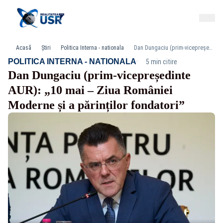
Acasă
Știri
Politica Interna - nationala
Dan Dungaciu (prim-vicepreședinte AUR): „10 mai – Ziua României Moderne și a părinților fondatori”
·
POLITICA INTERNA - NATIONALA
5 min citire
Dan Dungaciu (prim-vicepreședinte
AUR): „10 mai – Ziua României
Moderne și a părinților fondatori”