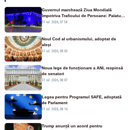
Guvernul marchează Ziua Mondială
împotriva Traficului de Persoane: Palatul
Victoria, iluminat în albastru
31 iul. 2026, 07:58
Noul Cod al urbanismului, adoptat de
aleși
31 iul. 2026, 08:03
Noua lege de funcționare a ANI, respinsă
de senatori
31 iul. 2026, 08:07
Legea pentru Programul SAFE, adoptată
de Parlament
31 iul. 2026, 08:16
Trump anunță un acord pentru