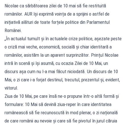
Nicolae ca sărbătoarea zilei de 10 mai să fie restituită
românilor. AUR își exprimă voința de a sprijini o astfel de
inițiativă alături de toate forțele politice din Parlamentul
Românei.
„În actualul tumult și în actualele crize politice, așezate peste
o criză mai veche, economică, socială și chiar identitară a
românilor, asistăm la un aparent surprinzător. Prințul Nicolae
intră în scenă și își asumă, cu ocazia Zilei de 10 Mai, un
discurs așa cum nu l-a mai făcut niciodată. Un discurs de 10
Mai, o zi care i-a forjat destinul, trecutul, prezentul și, evident,
viitorul.
Ziua de 10 Mai, pe care însă ne-o propune într-o altă formă și
formulare: 10 Mai să devină ziua-reper în care identitatea
românească să fie recunoscută în mod plenar, o zi națională
de care românii au nevoie și care să fie pivotul în jurul căruia