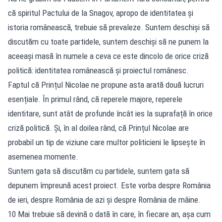
că spiritul Pactului de la Snagov, apropo de identitatea și
istoria românească, trebuie să prevaleze. Suntem deschiși să
discutăm cu toate partidele, suntem deschiși să ne punem la
aceeași masă în numele a ceva ce este dincolo de orice criză
politică: identitatea românească și proiectul românesc.
Faptul că Prințul Nicolae ne propune asta arată două lucruri
esențiale. În primul rând, că reperele majore, reperele
identitare, sunt atât de profunde încât ies la suprafață în orice
criză politică. Și, în al doilea rând, că Prințul Nicolae are
probabil un tip de viziune care multor politicieni le lipsește în
asemenea momente.
Suntem gata să discutăm cu partidele, suntem gata să
depunem împreună acest proiect. Este vorba despre România
de ieri, despre România de azi și despre România de mâine.
10 Mai trebuie să devină o dată în care, în fiecare an, așa cum