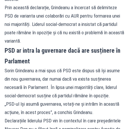
Prin această declarație, Grindeanu a încercat să delimiteze
PSD de varianta unei colaborări cu AUR pentru formarea unei
noi majorități. Liderul social-democrat a insistat că partidul
poate rămâne în opoziție și că nu există o problemă în această
variantă.
PSD ar intra la guvernare dacă are susținere în
Parlament
Sorin Grindeanu a mai spus că PSD este dispus să își asume
din nou guvernarea, dar numai dacă va exista susținerea
necesară în Parlament. În lipsa unei majorități clare, liderul
social-democrat susține că partidul rămâne în opoziție.
„PSD-ul își asumă guvernarea, votați-ne și intrăm în această
acțiune, în acest proces”, a conchis Grindeanu.
Declarațiile liderului PSD vin în contextul în care președintele
Nicușor Dan nu a făcut încă o nominalizare pentru funcția de