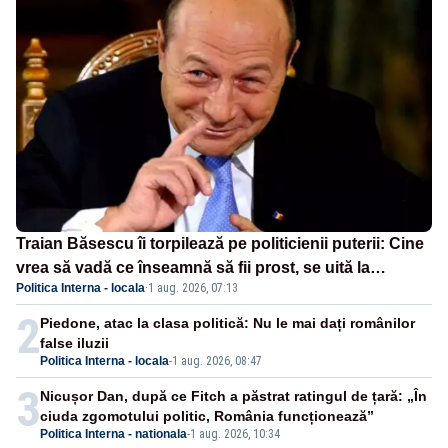
Traian Băsescu îi torpilează pe politicienii puterii: Cine
vrea să vadă ce înseamnă să fii prost, se uită la
Politica Interna - locala
·
1 aug. 2026, 07:13
România
2
Piedone, atac la clasa politică: Nu le mai dați românilor
false iluzii
Politica Interna - locala
-
1 aug. 2026, 08:47
3
Nicușor Dan, după ce Fitch a păstrat ratingul de țară: „În
ciuda zgomotului politic, România funcționează”
Politica Interna - nationala
-
1 aug. 2026, 10:34