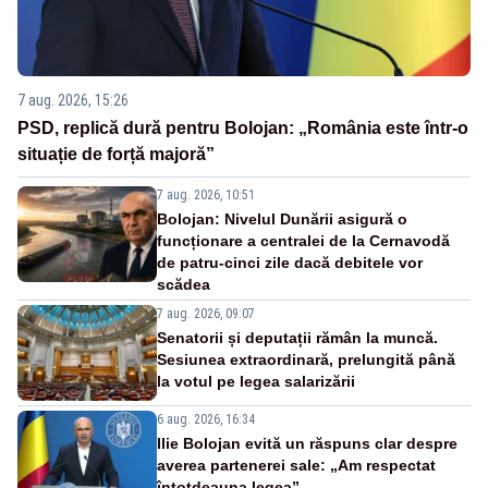
7 aug. 2026, 15:26
PSD, replică dură pentru Bolojan: „România este într-o
situație de forță majoră”
7 aug. 2026, 10:51
Bolojan: Nivelul Dunării asigură o
funcționare a centralei de la Cernavodă
de patru-cinci zile dacă debitele vor
scădea
7 aug. 2026, 09:07
Senatorii și deputații rămân la muncă.
Sesiunea extraordinară, prelungită până
la votul pe legea salarizării
6 aug. 2026, 16:34
Ilie Bolojan evită un răspuns clar despre
averea partenerei sale: „Am respectat
întotdeauna legea”