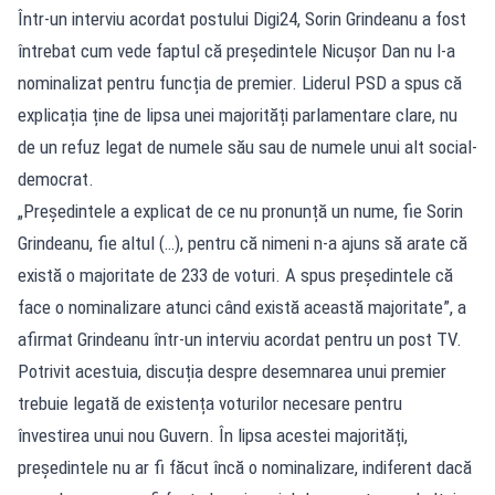
Într-un interviu acordat postului Digi24, Sorin Grindeanu a fost
întrebat cum vede faptul că președintele Nicușor Dan nu l-a
nominalizat pentru funcția de premier. Liderul PSD a spus că
explicația ține de lipsa unei majorități parlamentare clare, nu
de un refuz legat de numele său sau de numele unui alt social-
democrat.
„Președintele a explicat de ce nu pronunță un nume, fie Sorin
Grindeanu, fie altul (…), pentru că nimeni n-a ajuns să arate că
există o majoritate de 233 de voturi. A spus președintele că
face o nominalizare atunci când există această majoritate”, a
afirmat Grindeanu într-un interviu acordat pentru un post TV.
Potrivit acestuia, discuția despre desemnarea unui premier
trebuie legată de existența voturilor necesare pentru
învestirea unui nou Guvern. În lipsa acestei majorități,
președintele nu ar fi făcut încă o nominalizare, indiferent dacă