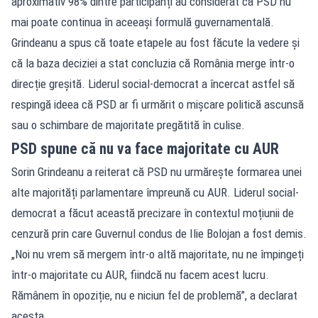
aproximativ 98% dintre participanți au considerat că PSD nu
mai poate continua în aceeași formulă guvernamentală.
Grindeanu a spus că toate etapele au fost făcute la vedere și
că la baza deciziei a stat concluzia că România merge într-o
direcție greșită. Liderul social-democrat a încercat astfel să
respingă ideea că PSD ar fi urmărit o mișcare politică ascunsă
sau o schimbare de majoritate pregătită în culise.
PSD spune că nu va face majoritate cu AUR
Sorin Grindeanu a reiterat că PSD nu urmărește formarea unei
alte majorități parlamentare împreună cu AUR. Liderul social-
democrat a făcut această precizare în contextul moțiunii de
cenzură prin care Guvernul condus de Ilie Bolojan a fost demis.
„Noi nu vrem să mergem într-o altă majoritate, nu ne împingeți
într-o majoritate cu AUR, fiindcă nu facem acest lucru.
Rămânem în opoziție, nu e niciun fel de problemă”, a declarat
acesta.