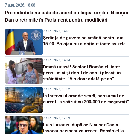
7 aug. 2026, 18:08
Președintele nu este de acord cu legea urșilor. Nicușor
Dan o retrimite în Parlament pentru modificări
7 aug. 2026, 14:51
Ședința de guvern se amână pentru ora
15:00. Bolojan nu a obținut toate avizele
7 aug. 2026, 14:34
Dramă uriașă! Seniorii României, între
pensii mici și dorul de copiii plecați în
străinătate: "Vin doar odată pe an"
7 aug. 2026, 13:02
În intervalul orar de seară, consumul de
curent „a scăzut cu 200-300 de megawați”
7 aug. 2026, 12:09
Luis Lazarus, după ce Nicușor Dan a
invocat perspectiva trecerii României la