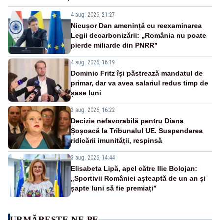
4 aug. 2026, 21:27
Nicușor Dan amenință cu reexaminarea
Legii decarbonizării: „România nu poate
pierde miliarde din PNRR”
4 aug. 2026, 16:19
Dominic Fritz își păstrează mandatul de
primar, dar va avea salariul redus timp de
șase luni
3 aug. 2026, 16:22
Decizie nefavorabilă pentru Diana
Șoșoacă la Tribunalul UE. Suspendarea
ridicării imunității, respinsă
3 aug. 2026, 14:44
Elisabeta Lipă, apel către Ilie Bolojan:
„Sportivii României așteaptă de un an și
șapte luni să fie premiați”
URMĂREȘTE-NE PE