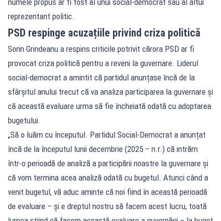
numele propus ar fi fost al unui social-democrat sau al altui
reprezentant politic.
PSD respinge acuzațiile privind criza politică
Sorin Grindeanu a respins criticile potrivit cărora PSD ar fi
provocat criza politică pentru a reveni la guvernare. Liderul
social-democrat a amintit că partidul anunțase încă de la
sfârșitul anului trecut că va analiza participarea la guvernare și
că această evaluare urma să fie încheiată odată cu adoptarea
bugetului.
„Să o luăm cu începutul. Partidul Social-Democrat a anunțat
încă de la începutul lunii decembrie (2025 – n.r.) că intrăm
într-o perioadă de analiză a participării noastre la guvernare și
că vom termina acea analiză odată cu bugetul. Atunci când a
venit bugetul, vă aduc aminte că noi fiind în această perioadă
de evaluare – și e dreptul nostru să facem acest lucru, toată
lumea știind că facem această evaluare a guvernării – la buget