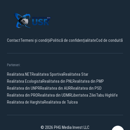
Contact
Termeni și condiții
Politică de confidențialitate
Cod de conduită
Parteneri:
Realitatea.NET
Realitatea Sportiva
Realitatea Star
Realitatea Ecologista
Realitatea din PNL
Realitatea din PMP
Realitatea din UNPR
Realitatea din AUR
Realitatea din PSD
Realitatea din PRO
Realitatea din UDMR
Libertatea Zilei
Tabu Highlife
Realitatea de Harghita
Realitatea de Tulcea
© 2026 PHG Media Invest LLC