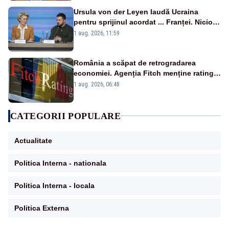
Ursula von der Leyen laudă Ucraina
pentru sprijinul acordat ... Franței. Nicio
reacție privind ajutorul energetic promis
1 aug. 2026, 11:59
României
România a scăpat de retrogradarea
economiei. Agenția Fitch menține ratingul
„BBB-” cu perspectivă negativă
1 aug. 2026, 06:48
CATEGORII POPULARE
Actualitate
Politica Interna - nationala
Politica Interna - locala
Politica Externa