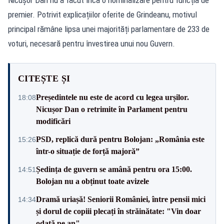
premier. Potrivit explicațiilor oferite de Grindeanu, motivul
principal rămâne lipsa unei majorități parlamentare de 233 de
voturi, necesară pentru învestirea unui nou Guvern.
CITEȘTE ȘI
Președintele nu este de acord cu legea urșilor.
18:08
Nicușor Dan o retrimite în Parlament pentru
modificări
PSD, replică dură pentru Bolojan: „România este
15:26
într-o situație de forță majoră”
Ședința de guvern se amână pentru ora 15:00.
14:51
Bolojan nu a obținut toate avizele
Dramă uriașă! Seniorii României, între pensii mici
14:34
și dorul de copiii plecați în străinătate: "Vin doar
odată pe an"