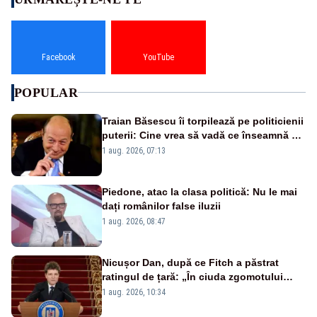
Facebook
YouTube
POPULAR
Traian Băsescu îi torpilează pe politicienii
puterii: Cine vrea să vadă ce înseamnă să
fii prost, se uită la România
1 aug. 2026, 07:13
Piedone, atac la clasa politică: Nu le mai
dați românilor false iluzii
1 aug. 2026, 08:47
Nicușor Dan, după ce Fitch a păstrat
ratingul de țară: „În ciuda zgomotului
politic, România funcționează”
1 aug. 2026, 10:34