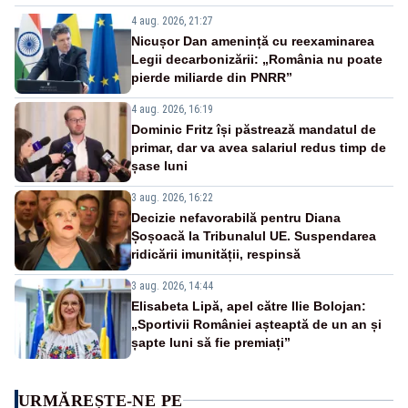
4 aug. 2026, 21:27
Nicușor Dan amenință cu reexaminarea
Legii decarbonizării: „România nu poate
pierde miliarde din PNRR”
4 aug. 2026, 16:19
Dominic Fritz își păstrează mandatul de
primar, dar va avea salariul redus timp de
șase luni
3 aug. 2026, 16:22
Decizie nefavorabilă pentru Diana
Șoșoacă la Tribunalul UE. Suspendarea
ridicării imunității, respinsă
3 aug. 2026, 14:44
Elisabeta Lipă, apel către Ilie Bolojan:
„Sportivii României așteaptă de un an și
șapte luni să fie premiați”
URMĂREȘTE-NE PE