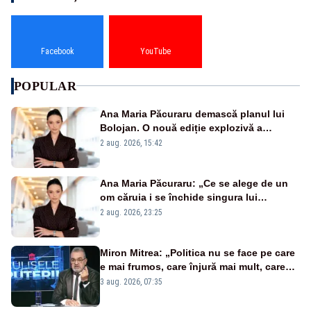
Facebook
YouTube
POPULAR
Ana Maria Păcuraru demască planul lui
Bolojan. O nouă ediție explozivă a
emisiunii „Miza Zilei” la Realitatea PLUS
2 aug. 2026, 15:42
Ana Maria Păcuraru: „Ce se alege de un
om căruia i se închide singura lui
portiță?”
2 aug. 2026, 23:25
Miron Mitrea: „Politica nu se face pe care
e mai frumos, care înjură mai mult, care
țipă mai tare, ci pe proiecte”
3 aug. 2026, 07:35