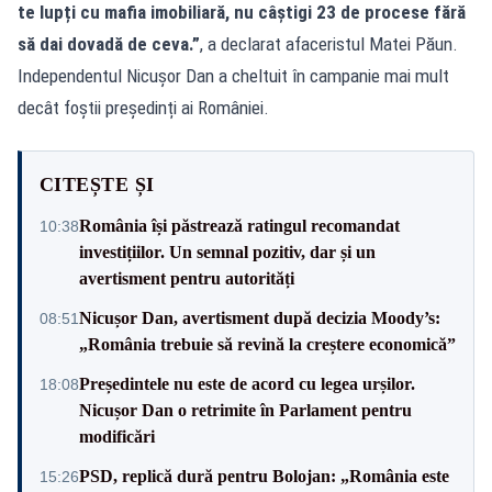
te lupți cu mafia imobiliară, nu câștigi 23 de procese fără
să dai dovadă de ceva.”
, a declarat afaceristul Matei Păun.
Independentul Nicușor Dan a cheltuit în campanie mai mult
decât foștii președinți ai României.
CITEȘTE ȘI
România își păstrează ratingul recomandat
10:38
investițiilor. Un semnal pozitiv, dar și un
avertisment pentru autorități
Nicușor Dan, avertisment după decizia Moody’s:
08:51
„România trebuie să revină la creștere economică”
Președintele nu este de acord cu legea urșilor.
18:08
Nicușor Dan o retrimite în Parlament pentru
modificări
PSD, replică dură pentru Bolojan: „România este
15:26