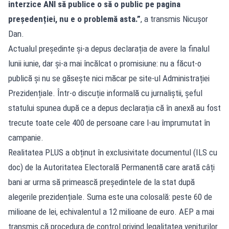
interzice ANI să publice o să o public pe pagina
președenției, nu e o problemă asta.”
, a transmis Nicușor
Dan.
Actualul președinte și-a depus declarația de avere la finalul
lunii iunie, dar și-a mai încălcat o promisiune: nu a făcut-o
publică și nu se găsește nici măcar pe site-ul Administrației
Prezidențiale. Într-o discuție informală cu jurnaliștii, șeful
statului spunea după ce a depus declarația că în anexă au fost
trecute toate cele 400 de persoane care l-au împrumutat în
campanie.
Realitatea PLUS a obținut în exclusivitate documentul (ILS cu
doc) de la Autoritatea Electorală Permanentă care arată câți
bani ar urma să primească președintele de la stat după
alegerile prezidențiale. Suma este una colosală: peste 60 de
milioane de lei, echivalentul a 12 milioane de euro. AEP a mai
transmis că procedura de control privind legalitatea veniturilor