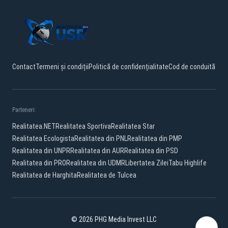
Contact
Termeni și condiții
Politică de confidențialitate
Cod de conduită
Parteneri:
Realitatea.NET
Realitatea Sportiva
Realitatea Star
Realitatea Ecologista
Realitatea din PNL
Realitatea din PMP
Realitatea din UNPR
Realitatea din AUR
Realitatea din PSD
Realitatea din PRO
Realitatea din UDMR
Libertatea Zilei
Tabu Highlife
Realitatea de Harghita
Realitatea de Tulcea
© 2026 PHG Media Invest LLC