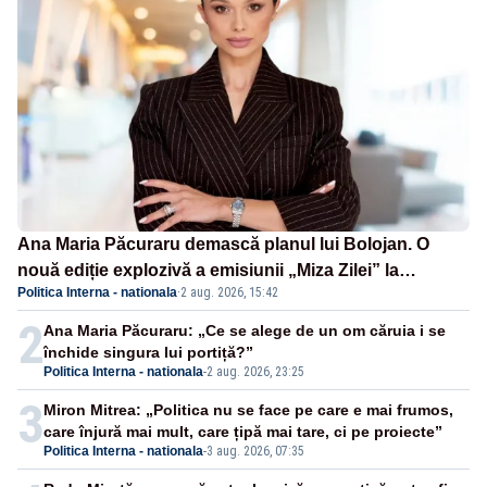
Ana Maria Păcuraru demască planul lui Bolojan. O
nouă ediție explozivă a emisiunii „Miza Zilei” la
Politica Interna - nationala
·
2 aug. 2026, 15:42
Realitatea PLUS
2
Ana Maria Păcuraru: „Ce se alege de un om căruia i se
închide singura lui portiță?”
Politica Interna - nationala
-
2 aug. 2026, 23:25
3
Miron Mitrea: „Politica nu se face pe care e mai frumos,
care înjură mai mult, care țipă mai tare, ci pe proiecte”
Politica Interna - nationala
-
3 aug. 2026, 07:35