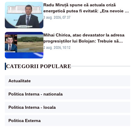
Radu Miruță spune că actuala criză
energetică putea fi evitată: „Era nevoie să
ne facem iarna car și vara sanie”
3 aug. 2026, 07:37
Mihai Chirica, atac devastator la adresa
progresiștilor lui Bolojan: Trebuie să
protejăm și natura, dar nu șținem omaneii
2 aug. 2026, 10:12
în stare permanentă de alertă
CATEGORII POPULARE
Actualitate
Politica Interna - nationala
Politica Interna - locala
Politica Externa