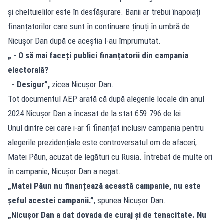
și cheltuielilor este în desfășurare. Banii ar trebui înapoiați
finanțatorilor care sunt în continuare ținuți în umbră de
Nicușor Dan după ce aceștia l-au împrumutat.
„ - O să mai faceți publici finanțatorii din campania
electorală?
- Desigur”,
zicea Nicușor Dan.
Tot documentul AEP arată că după alegerile locale din anul
2024 Nicușor Dan a încasat de la stat 659.796 de lei.
Unul dintre cei care i-ar fi finanțat inclusiv campania pentru
alegerile prezidențiale este controversatul om de afaceri,
Matei Păun, acuzat de legături cu Rusia. Întrebat de multe ori
în campanie, Nicușor Dan a negat.
„Matei Păun nu finanțează această campanie, nu este
șeful acestei campanii.”
, spunea Nicușor Dan.
„Nicușor Dan a dat dovada de curaj și de tenacitate. Nu