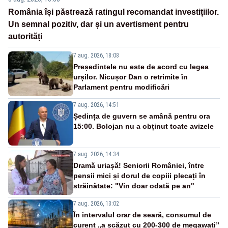
România își păstrează ratingul recomandat investițiilor.
Un semnal pozitiv, dar și un avertisment pentru
autorități
7 aug. 2026, 18:08
Președintele nu este de acord cu legea
urșilor. Nicușor Dan o retrimite în
Parlament pentru modificări
7 aug. 2026, 14:51
Ședința de guvern se amână pentru ora
15:00. Bolojan nu a obținut toate avizele
7 aug. 2026, 14:34
Dramă uriașă! Seniorii României, între
pensii mici și dorul de copiii plecați în
străinătate: "Vin doar odată pe an"
7 aug. 2026, 13:02
În intervalul orar de seară, consumul de
curent „a scăzut cu 200-300 de megawați”