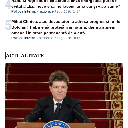
4
Radu Miruță spune că actuala criză energetică putea fi
evitată: „Era nevoie să ne facem iarna car și vara sanie”
Politica Interna - nationala
-
3 aug. 2026, 07:37
5
Mihai Chirica, atac devastator la adresa progresiștilor lui
Bolojan: Trebuie să protejăm și natura, dar nu șținem
omaneii în stare permanentă de alertă
Politica Interna - nationala
-
2 aug. 2026, 10:12
ACTUALITATE