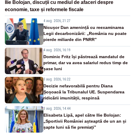
Ilie Bolojan, discuții cu mediul de afaceri despre
economie, taxe și reformele fiscale
4 aug. 2026, 21:27
Nicușor Dan amenință cu reexaminarea
Legii decarbonizării: „România nu poate
pierde miliarde din PNRR”
4 aug. 2026, 16:19
Dominic Fritz își păstrează mandatul de
primar, dar va avea salariul redus timp de
șase luni
3 aug. 2026, 16:22
Decizie nefavorabilă pentru Diana
Șoșoacă la Tribunalul UE. Suspendarea
ridicării imunității, respinsă
3 aug. 2026, 14:44
Elisabeta Lipă, apel către Ilie Bolojan:
„Sportivii României așteaptă de un an și
șapte luni să fie premiați”