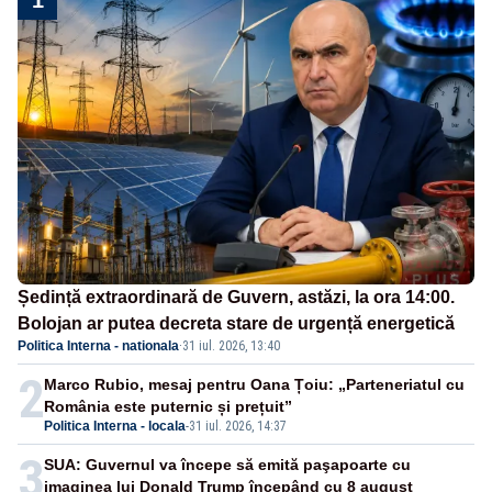
Ședință extraordinară de Guvern, astăzi, la ora 14:00.
Bolojan ar putea decreta stare de urgență energetică
Politica Interna - nationala
·
31 iul. 2026, 13:40
2
Marco Rubio, mesaj pentru Oana Țoiu: „Parteneriatul cu
România este puternic și prețuit”
Politica Interna - locala
-
31 iul. 2026, 14:37
3
SUA: Guvernul va începe să emită paşapoarte cu
imaginea lui Donald Trump începând cu 8 august