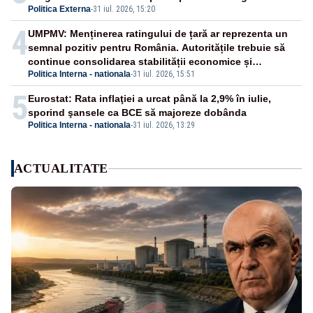
Politica Externa
-
31 iul. 2026, 15:20
4
UMPMV: Menținerea ratingului de țară ar reprezenta un
semnal pozitiv pentru România. Autoritățile trebuie să
continue consolidarea stabilității economice și
Politica Interna - nationala
-
31 iul. 2026, 15:51
financiare
5
Eurostat: Rata inflaţiei a urcat până la 2,9% în iulie,
sporind şansele ca BCE să majoreze dobânda
Politica Interna - nationala
-
31 iul. 2026, 13:29
ACTUALITATE