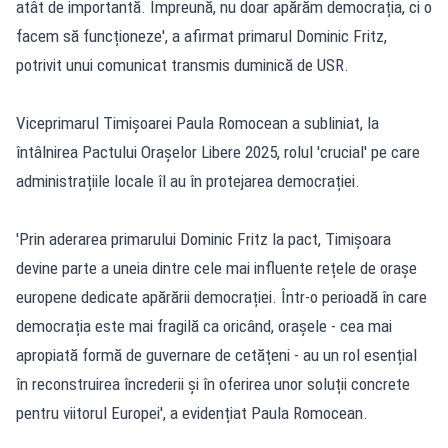
atât de importantă. Împreună, nu doar apărăm democrația, ci o
facem să funcționeze', a afirmat primarul Dominic Fritz,
potrivit unui comunicat transmis duminică de USR.
Viceprimarul Timișoarei Paula Romocean a subliniat, la
întâlnirea Pactului Orașelor Libere 2025, rolul 'crucial' pe care
administrațiile locale îl au în protejarea democrației.
'Prin aderarea primarului Dominic Fritz la pact, Timișoara
devine parte a uneia dintre cele mai influente rețele de orașe
europene dedicate apărării democrației. Într-o perioadă în care
democrația este mai fragilă ca oricând, orașele - cea mai
apropiată formă de guvernare de cetățeni - au un rol esențial
în reconstruirea încrederii și în oferirea unor soluții concrete
pentru viitorul Europei', a evidențiat Paula Romocean.