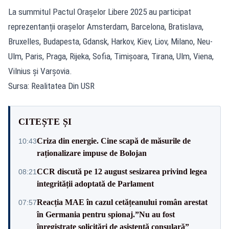
La summitul Pactul Orașelor Libere 2025 au participat
reprezentanții orașelor Amsterdam, Barcelona, Bratislava,
Bruxelles, Budapesta, Gdansk, Harkov, Kiev, Liov, Milano, Neu-
Ulm, Paris, Praga, Rijeka, Sofia, Timișoara, Tirana, Ulm, Viena,
Vilnius și Varșovia.
Sursa: Realitatea Din USR
CITEȘTE ȘI
Criza din energie. Cine scapă de măsurile de
10:43
raționalizare impuse de Bolojan
CCR discută pe 12 august sesizarea privind legea
08:21
integrității adoptată de Parlament
Reacția MAE în cazul cetățeanului român arestat
07:57
în Germania pentru spionaj.”Nu au fost
înregistrate solicitări de asistenţă consulară”