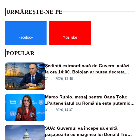
URMĂREȘTE-NE PE
Facebook
YouTube
POPULAR
Ședință extraordinară de Guvern, astăzi,
la ora 14:00. Bolojan ar putea decreta
stare de urgență energetică
31 iul. 2026, 13:40
Marco Rubio, mesaj pentru Oana Țoiu:
„Parteneriatul cu România este puternic
și prețuit”
31 iul. 2026, 14:37
SUA: Guvernul va începe să emită
paşapoarte cu imaginea lui Donald Trump