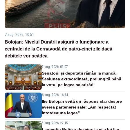
7 aug. 2026, 10:51
Bolojan: Nivelul Dunării asigură o funcționare a
centralei de la Cernavodă de patru-cinci zile dacă
debitele vor scădea
7 aug. 2026, 09:07
Senatorii și deputații rămân la muncă.
Sesiunea extraordinară, prelungită până
la votul pe legea salarizării
6 aug. 2026, 16:34
Ilie Bolojan evită un răspuns clar despre
averea partenerei sale: „Am respectat
întotdeauna legea”
5 aug. 2026, 22:15
Laurențiu Botin a descins la vila lui Ilie