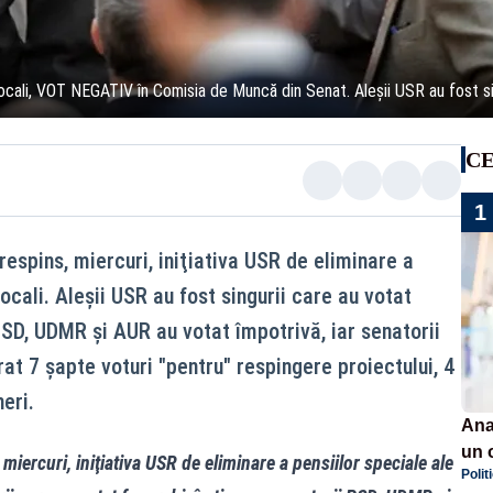
r locali, VOT NEGATIV în Comisia de Muncă din Senat. Aleșii USR au fost si
CE
1
espins, miercuri, iniţiativa USR de eliminare a
locali. Aleșii USR au fost singurii care au votat
PSD, UDMR şi AUR au votat împotrivă, iar senatorii
rat 7 şapte voturi "pentru" respingere proiectului, 4
eri.
Ana
un 
iercuri, iniţiativa USR de eliminare a pensiilor speciale ale
Polit
por