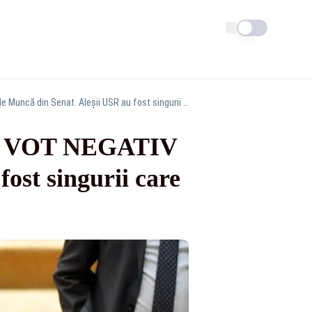
Schimba tema
Eliminarea pensiilor speciale ale aleșilor locali, VOT NEGATIV în Comisia de Muncă din Senat. Aleșii USR au fost singurii care au votat favorabil
cali, VOT NEGATIV
ost singurii care