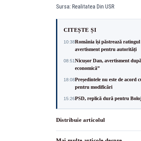
Sursa: Realitatea Din USR
CITEȘTE ȘI
România își păstrează ratingul 
10:38
avertisment pentru autorități
Nicușor Dan, avertisment după 
08:51
economică”
Președintele nu este de acord c
18:08
pentru modificări
PSD, replică dură pentru Boloj
15:26
Distribuie articolul
Mai multe articole despre