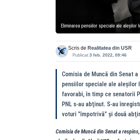
Eliminarea pensiilor speciale ale aleșilo
Scris de
Realitatea din USR
Publicat:
3 feb. 2022, 09:46
Comisia de Muncă din Senat a r
pensiilor speciale ale aleşilor 
favorabi, în timp ce senatorii 
PNL s-au abţinut. S-au înregist
voturi "împotrivă" şi două abţin
Comisia de Muncă din Senat a respins, m