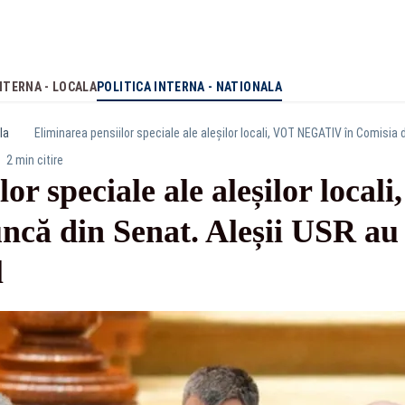
NTERNA - LOCALA
POLITICA INTERNA - NATIONALA
la
2 min citire
lor speciale ale aleșilor lo
că din Senat. Aleșii USR au f
l