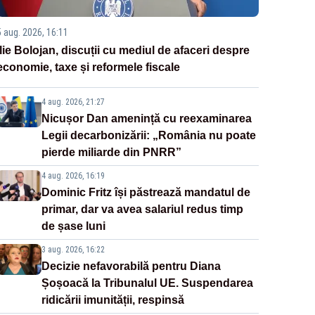
5 aug. 2026, 16:11
Ilie Bolojan, discuții cu mediul de afaceri despre
economie, taxe și reformele fiscale
4 aug. 2026, 21:27
Nicușor Dan amenință cu reexaminarea
Legii decarbonizării: „România nu poate
pierde miliarde din PNRR”
4 aug. 2026, 16:19
Dominic Fritz își păstrează mandatul de
primar, dar va avea salariul redus timp
de șase luni
3 aug. 2026, 16:22
Decizie nefavorabilă pentru Diana
Șoșoacă la Tribunalul UE. Suspendarea
ridicării imunității, respinsă