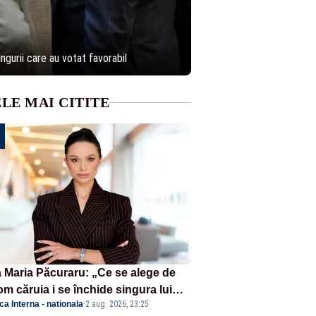
ngurii care au votat favorabil
LE MAI CITITE
 Maria Păcuraru: „Ce se alege de
om căruia i se închide singura lui
ica Interna - nationala
·
2 aug. 2026, 23:25
tiță?”