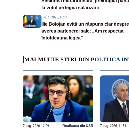
Sesiunea extraordinară, prelungită până
la votul pe legea salarizării
6 aug. 2026, 16:34
Ilie Bolojan evită un răspuns clar despre
averea partenerei sale: „Am respectat
întotdeauna legea”
MAI MULTE ȘTIRI DIN
POLITICA I
7 aug. 2026, 12:09
Realitatea din USR
7 aug. 2026, 11:51