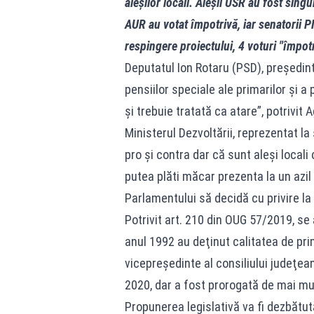
aleşilor locali. Aleșii USR au fost sing
AUR au votat împotrivă, iar senatorii P
respingere proiectului, 4 voturi "împotr
Deputatul Ion Rotaru (PSD), preşedin
pensiilor speciale ale primarilor şi a
şi trebuie tratată ca atare”, potrivit 
Ministerul Dezvoltării, reprezentat 
pro și contra dar că sunt aleși locali
putea plăti măcar prezenta la un azil 
Parlamentului să decidă cu privire la
Potrivit art. 210 din OUG 57/2019, s
anul 1992 au deţinut calitatea de pri
vicepreşedinte al consiliului judeţean
2020, dar a fost prorogată de mai mul
Propunerea legislativă va fi dezbătută