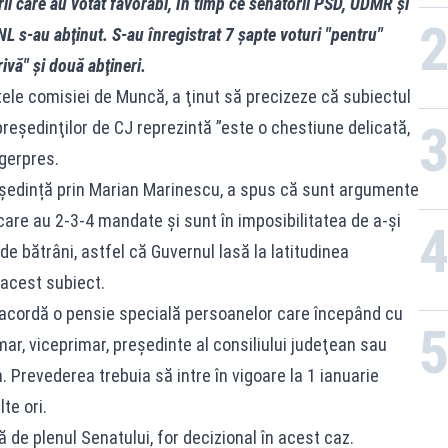
urii care au votat favorabi, în timp ce senatorii PSD, UDMR şi
NL s-au abţinut. S-au înregistrat 7 şapte voturi "pentru"
ivă" şi două abţineri.
tele comisiei de Muncă, a ţinut să precizeze că subiectul
 preşedinţilor de CJ reprezintă ”este o chestiune delicată,
Agerpres.
la ședință prin Marian Marinescu, a spus că sunt argumente
 care au 2-3-4 mandate și sunt în imposibilitatea de a-și
de bătrâni, astfel că Guvernul lasă la latitudinea
 acest subiect.
e acordă o pensie specială persoanelor care începând cu
mar, viceprimar, preşedinte al consiliului judeţean sau
. Prevederea trebuia să intre în vigoare la 1 ianuarie
te ori.
 de plenul Senatului, for decizional în acest caz.