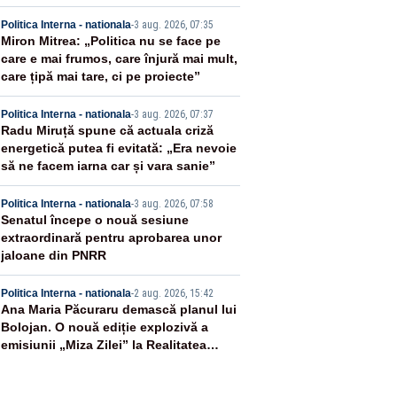
2
Politica Interna - nationala
-
3 aug. 2026, 07:35
Miron Mitrea: „Politica nu se face pe
care e mai frumos, care înjură mai mult,
care țipă mai tare, ci pe proiecte”
3
Politica Interna - nationala
-
3 aug. 2026, 07:37
Radu Miruță spune că actuala criză
energetică putea fi evitată: „Era nevoie
să ne facem iarna car și vara sanie”
4
Politica Interna - nationala
-
3 aug. 2026, 07:58
Senatul începe o nouă sesiune
extraordinară pentru aprobarea unor
jaloane din PNRR
5
Politica Interna - nationala
-
2 aug. 2026, 15:42
Ana Maria Păcuraru demască planul lui
Bolojan. O nouă ediție explozivă a
emisiunii „Miza Zilei” la Realitatea
PLUS