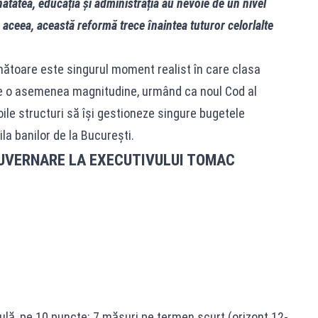
tatea, educația și administrația au nevoie de un nivel
 aceea, această reformă trece înaintea tuturor celorlalte
ătoare este singurul moment realist în care clasa
de o asemenea magnitudine, urmând ca noul Cod al
oile structuri să își gestioneze singure bugetele
la banilor de la București.
VERNARE LA EXECUTIVULUI TOMAC
gulă, pe 10 puncte: 7 măsuri pe termen scurt (orizont 12-