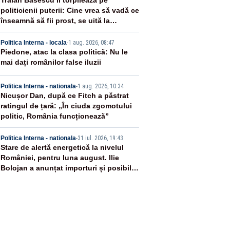
2
Traian Băsescu îi torpilează pe
politicienii puterii: Cine vrea să vadă ce
înseamnă să fii prost, se uită la
România
3
Politica Interna - locala
-
1 aug. 2026, 08:47
Piedone, atac la clasa politică: Nu le
mai dați românilor false iluzii
4
Politica Interna - nationala
-
1 aug. 2026, 10:34
Nicușor Dan, după ce Fitch a păstrat
ratingul de țară: „În ciuda zgomotului
politic, România funcționează”
5
Politica Interna - nationala
-
31 iul. 2026, 19:43
Stare de alertă energetică la nivelul
României, pentru luna august. Ilie
Bolojan a anunțat importuri și posibile
restricții – VIDEO