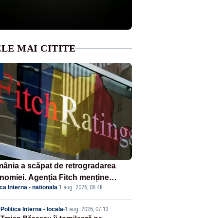
LE MAI CITITE
ânia a scăpat de retrogradarea
nomiei. Agenția Fitch menține
ica Interna - nationala
·
1 aug. 2026, 06:48
ingul „BBB-” cu perspectivă
ativă
Politica Interna - locala
-
1 aug. 2026, 07:13