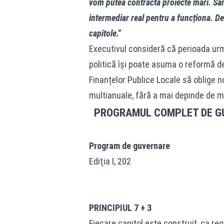
vom putea contracta proiecte mari. Sănă
intermediar real pentru a funcționa. De
capitole.”
Executivul consideră că perioada urm
politică își poate asuma o reformă 
Finanțelor Publice Locale să oblige n
multianuale, fără a mai depinde de mi
PROGRAMUL COMPLET DE GU
Program de guvernare
Ediţia I, 202
PRINCIPIUL 7 + 3
Fiecare capitol este construit, ca re