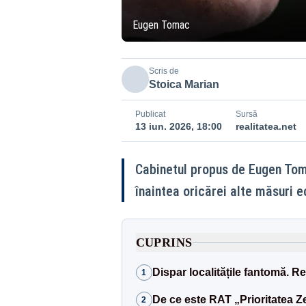
Eugen Tomac
Scris de
Stoica Marian
Publicat
Sursă
13 iun. 2026, 18:00
realitatea.net
Cabinetul propus de Eugen Toma
înaintea oricărei alte măsuri 
CUPRINS
Dispar localitățile fantomă. R
1
De ce este RAT „Prioritatea Z
2