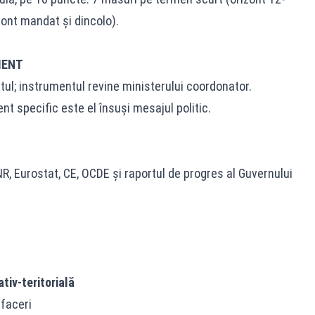
zont mandat și dincolo).
MENT
ul; instrumentul revine ministerului coordonator.
nt specific este el însuși mesajul politic.
NR, Eurostat, CE, OCDE și raportul de progres al Guvernului
tiv-teritorială
faceri