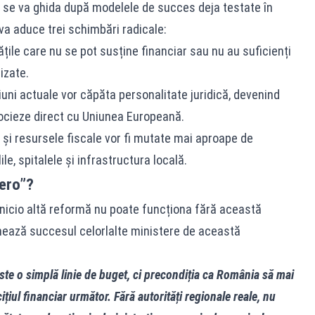
se va ghida după modelele de succes deja testate în
 va aduce trei schimbări radicale:
ățile care nu se pot susține financiar sau nu au suficienți
izate.
uni actuale vor căpăta personalitate juridică, devenind
cieze direct cu Uniunea Europeană.
i resursele fiscale vor fi mutate mai aproape de
le, spitalele și infrastructura locală.
Zero”?
icio altă reformă nu poate funcționa fără această
onează succesul celorlalte ministere de această
ste o simplă linie de buget, ci precondiția ca România să mai
iul financiar următor. Fără autorități regionale reale, nu