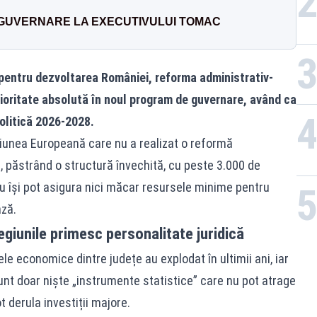
GUVERNARE LA EXECUTIVULUI TOMAC
 pentru dezvoltarea României, reforma administrativ-
ioritate absolută în noul program de guvernare, având ca
olitică 2026-2028.
iunea Europeană care nu a realizat o reformă
 păstrând o structură învechită, cu peste 3.000 de
 nu își pot asigura nici măcar resursele minime pentru
ază.
egiunile primesc personalitate juridică
le economice dintre județe au explodat în ultimii ani, iar
unt doar niște „instrumente statistice” care nu pot atrage
t derula investiții majore.