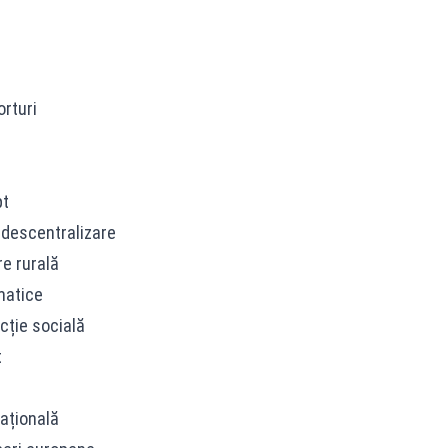
orturi
pt
 descentralizare
re rurală
matice
cție socială
t
națională