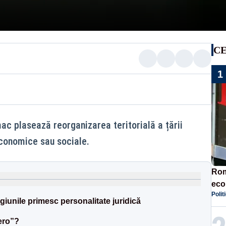
CE
1
c plasează reorganizarea teritorială a țării
economice sau sociale.
Rom
eco
Polit
rat
egiunile primesc personalitate juridică
neg
ero”?