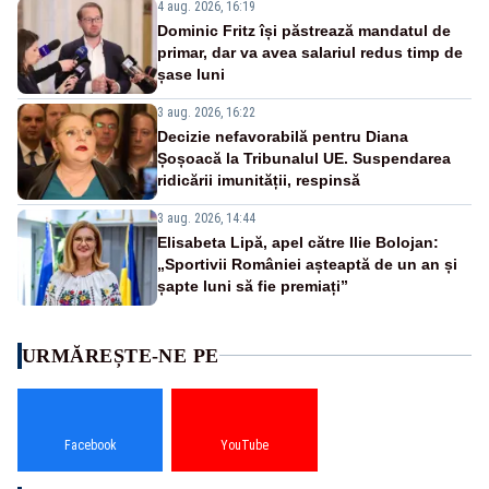
4 aug. 2026, 16:19
Dominic Fritz își păstrează mandatul de
primar, dar va avea salariul redus timp de
șase luni
3 aug. 2026, 16:22
Decizie nefavorabilă pentru Diana
Șoșoacă la Tribunalul UE. Suspendarea
ridicării imunității, respinsă
3 aug. 2026, 14:44
Elisabeta Lipă, apel către Ilie Bolojan:
„Sportivii României așteaptă de un an și
șapte luni să fie premiați”
URMĂREȘTE-NE PE
Facebook
YouTube