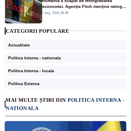
România a scăpat de retrogradarea
economiei. Agenția Fitch menține ratingul
„BBB-” cu perspectivă negativă
1 aug. 2026, 06:48
CATEGORII POPULARE
Actualitate
Politica Interna - nationala
Politica Interna - locala
Politica Externa
MAI MULTE ȘTIRI DIN
POLITICA INTERNA -
NATIONALA