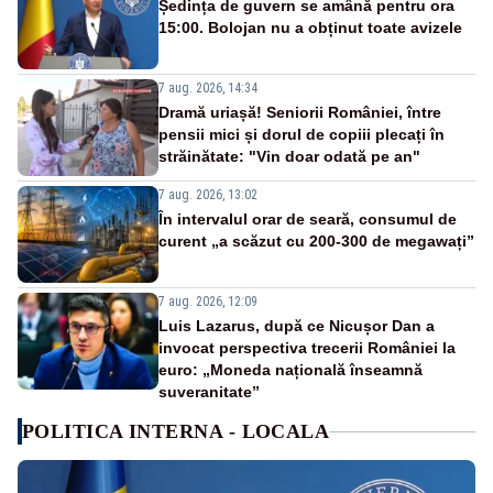
Ședința de guvern se amână pentru ora
15:00. Bolojan nu a obținut toate avizele
7 aug. 2026, 14:34
Dramă uriașă! Seniorii României, între
pensii mici și dorul de copiii plecați în
străinătate: "Vin doar odată pe an"
7 aug. 2026, 13:02
În intervalul orar de seară, consumul de
curent „a scăzut cu 200-300 de megawați”
7 aug. 2026, 12:09
Luis Lazarus, după ce Nicușor Dan a
invocat perspectiva trecerii României la
euro: „Moneda națională înseamnă
suveranitate”
POLITICA INTERNA - LOCALA