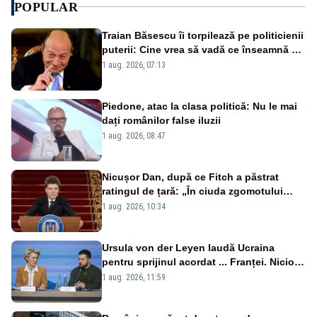
POPULAR
Traian Băsescu îi torpilează pe politicienii
puterii: Cine vrea să vadă ce înseamnă să
fii prost, se uită la România
1 aug. 2026, 07:13
Piedone, atac la clasa politică: Nu le mai
dați românilor false iluzii
1 aug. 2026, 08:47
Nicușor Dan, după ce Fitch a păstrat
ratingul de țară: „În ciuda zgomotului
politic, România funcționează”
1 aug. 2026, 10:34
Ursula von der Leyen laudă Ucraina
pentru sprijinul acordat ... Franței. Nicio
reacție privind ajutorul energetic promis
1 aug. 2026, 11:59
României