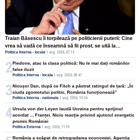
Traian Băsescu îi torpilează pe politicienii puterii: Cine
vrea să vadă ce înseamnă să fii prost, se uită la
Politica Interna - locala
·
1 aug. 2026, 07:13
România
2
Piedone, atac la clasa politică: Nu le mai dați românilor
false iluzii
Politica Interna - locala
-
1 aug. 2026, 08:47
3
Nicușor Dan, după ce Fitch a păstrat ratingul de țară: „În
ciuda zgomotului politic, România funcționează”
Politica Interna - nationala
-
1 aug. 2026, 10:34
4
Ursula von der Leyen laudă Ucraina pentru sprijinul
acordat ... Franței. Nicio reacție privind ajutorul energetic
promis României
Politica Externa
-
1 aug. 2026, 11:59
România a scăpat de retrogradarea economiei. Agenția