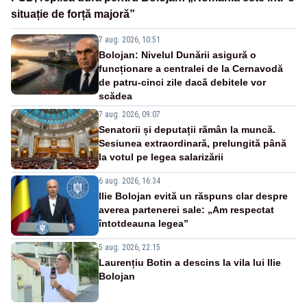
situație de forță majoră”
7 aug. 2026, 10:51
Bolojan: Nivelul Dunării asigură o
funcționare a centralei de la Cernavodă
de patru-cinci zile dacă debitele vor
scădea
7 aug. 2026, 09:07
Senatorii și deputații rămân la muncă.
Sesiunea extraordinară, prelungită până
la votul pe legea salarizării
6 aug. 2026, 16:34
Ilie Bolojan evită un răspuns clar despre
averea partenerei sale: „Am respectat
întotdeauna legea”
5 aug. 2026, 22:15
Laurențiu Botin a descins la vila lui Ilie
Bolojan