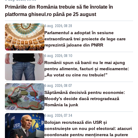
Primăriile din România trebuie să fie înrolate în
platforma ghiseul.ro până pe 25 august
6 aug. 2026, 08:28
Parlamentul a adoptat în sesiune
extraordinară trei proiecte de lege care
reprezintă jaloane din PNRR
6 aug. 2026, 08:10
Românii spun că banii nu le mai ajung
pentru alimente, facturi și medicamente:
„Au votat cu cine nu trebuie!”
6 aug. 2026, 08:07
Săptămână decisivă pentru economie:
Moody’s decide dacă retrogradează
România la junk
6 aug. 2026, 07:34
Bolojan recrutează din USR și
construiește un nou pol electoral: atacuri
coordonate pentru menținerea la putere