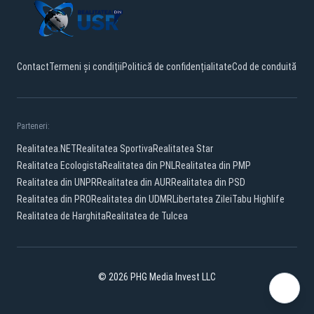
Contact
Termeni și condiții
Politică de confidențialitate
Cod de conduită
Parteneri:
Realitatea.NET
Realitatea Sportiva
Realitatea Star
Realitatea Ecologista
Realitatea din PNL
Realitatea din PMP
Realitatea din UNPR
Realitatea din AUR
Realitatea din PSD
Realitatea din PRO
Realitatea din UDMR
Libertatea Zilei
Tabu Highlife
Realitatea de Harghita
Realitatea de Tulcea
© 2026 PHG Media Invest LLC
Facebook
YouTube