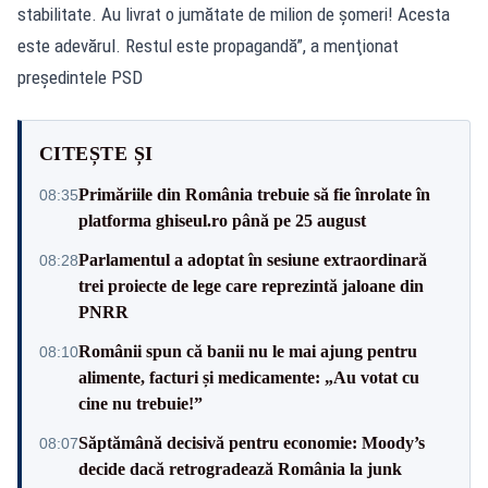
stabilitate. Au livrat o jumătate de milion de şomeri! Acesta
este adevărul. Restul este propagandă”, a menţionat
preşedintele PSD
CITEȘTE ȘI
Primăriile din România trebuie să fie înrolate în
08:35
platforma ghiseul.ro până pe 25 august
Parlamentul a adoptat în sesiune extraordinară
08:28
trei proiecte de lege care reprezintă jaloane din
PNRR
Românii spun că banii nu le mai ajung pentru
08:10
alimente, facturi și medicamente: „Au votat cu
cine nu trebuie!”
Săptămână decisivă pentru economie: Moody’s
08:07
decide dacă retrogradează România la junk