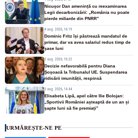
Nicușor Dan amenință cu reexaminarea
Legii decarbonizării: „România nu poate
pierde miliarde din PNRR”
4 aug. 2026, 16:19
Dominic Fritz își păstrează mandatul de
primar, dar va avea salariul redus timp de
șase luni
3 aug. 2026, 16:22
Decizie nefavorabilă pentru Diana
Șoșoacă la Tribunalul UE. Suspendarea
ridicării imunității, respinsă
3 aug. 2026, 14:44
Elisabeta Lipă, apel către Ilie Bolojan:
„Sportivii României așteaptă de un an și
șapte luni să fie premiați”
URMĂREȘTE-NE PE