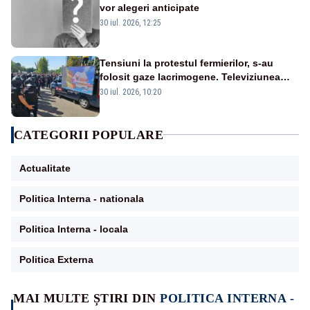
vor alegeri anticipate
30 iul. 2026, 12:25
Tensiuni la protestul fermierilor, s-au
folosit gaze lacrimogene. Televiziunea
Poporului face apel la calm – LIVE TEXT
30 iul. 2026, 10:20
CATEGORII POPULARE
Actualitate
Politica Interna - nationala
Politica Interna - locala
Politica Externa
MAI MULTE ȘTIRI DIN
POLITICA INTERNA -