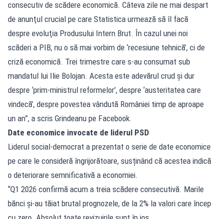
consecutiv de scădere economică. Câteva zile ne mai despart
de anunţul crucial pe care Statistica urmează să îl facă
despre evoluţia Produsului Intern Brut. În cazul unei noi
scăderi a PIB, nu o să mai vorbim de ‘recesiune tehnică’, ci de
criză economică. Trei trimestre care s-au consumat sub
mandatul lui Ilie Bolojan. Acesta este adevărul crud şi dur
despre ‘prim-ministrul reformelor’, despre ‘austeritatea care
vindecă’, despre povestea vândută României timp de aproape
un an”, a scris Grindeanu pe Facebook.
Date economice invocate de liderul PSD
Liderul social-democrat a prezentat o serie de date economice
pe care le consideră îngrijorătoare, susținând că acestea indică
o deteriorare semnificativă a economiei.
“Q1 2026 confirmă acum a treia scădere consecutivă. Marile
bănci şi-au tăiat brutal prognozele, de la 2% la valori care încep
cu zero. Absolut toate revizuirile sunt în jos.