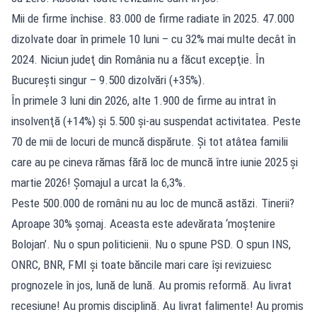
Mii de firme închise. 83.000 de firme radiate în 2025. 47.000
dizolvate doar în primele 10 luni – cu 32% mai multe decât în
2024. Niciun judeţ din România nu a făcut excepţie. În
Bucureşti singur – 9.500 dizolvări (+35%).
În primele 3 luni din 2026, alte 1.900 de firme au intrat în
insolvenţă (+14%) şi 5.500 şi-au suspendat activitatea. Peste
70 de mii de locuri de muncă dispărute. Şi tot atâtea familii
care au pe cineva rămas fără loc de muncă între iunie 2025 şi
martie 2026! Şomajul a urcat la 6,3%.
Peste 500.000 de români nu au loc de muncă astăzi. Tinerii?
Aproape 30% şomaj. Aceasta este adevărata ‘moştenire
Bolojan’. Nu o spun politicienii. Nu o spune PSD. O spun INS,
ONRC, BNR, FMI şi toate băncile mari care îşi revizuiesc
prognozele în jos, lună de lună. Au promis reformă. Au livrat
recesiune! Au promis disciplină. Au livrat falimente! Au promis