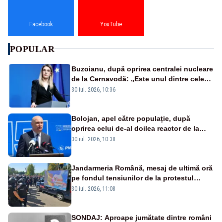
Facebook
YouTube
POPULAR
Buzoianu, după oprirea centralei nucleare
de la Cernavodă: „Este unul dintre cele
mai grave episoade de secetă din ultimii
30 iul. 2026, 10:36
ani de zile”
Bolojan, apel către populație, după
oprirea celui de-al doilea reactor de la
Cernavodă: „Să își reducă consumul în
30 iul. 2026, 10:38
orele de seară”
Jandarmeria Română, mesaj de ultimă oră
pe fondul tensiunilor de la protestul
masiv al fermierilor - VIDEO
30 iul. 2026, 11:08
SONDAJ: Aproape jumătate dintre români