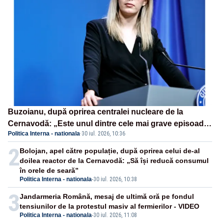
Buzoianu, după oprirea centralei nucleare de la
Cernavodă: „Este unul dintre cele mai grave episoade
Politica Interna - nationala
·
30 iul. 2026, 10:36
de secetă din ultimii ani de zile”
2
Bolojan, apel către populație, după oprirea celui de-al
doilea reactor de la Cernavodă: „Să își reducă consumul
în orele de seară”
Politica Interna - nationala
-
30 iul. 2026, 10:38
3
Jandarmeria Română, mesaj de ultimă oră pe fondul
tensiunilor de la protestul masiv al fermierilor - VIDEO
Politica Interna - nationala
-
30 iul. 2026, 11:08