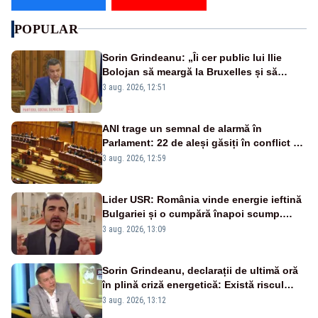
POPULAR
Sorin Grindeanu: „Îi cer public lui Ilie
Bolojan să meargă la Bruxelles și să
amâne închiderea termocentralelor” –
3 aug. 2026, 12:51
VIDEO
ANI trage un semnal de alarmă în
Parlament: 22 de aleși găsiți în conflict de
interese au rămas în funcții
3 aug. 2026, 12:59
Lider USR: România vinde energie ieftină
Bulgariei și o cumpără înapoi scump.
Statul sabotează prosumatorii
3 aug. 2026, 13:09
Sorin Grindeanu, declarații de ultimă oră
în plină criză energetică: Există riscul
închiderii Grupului 2 de la Cernavodă
3 aug. 2026, 13:12