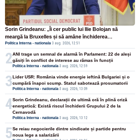
Sorin Grindeanu: „Îi cer public lui Ilie Bolojan să
meargă la Bruxelles și să amâne închiderea
Politica Interna - nationala
·
3 aug. 2026, 12:51
termocentralelor” – VIDEO
2
ANI trage un semnal de alarmă în Parlament: 22 de aleși
găsiți în conflict de interese au rămas în funcții
Politica Interna - nationala
-
3 aug. 2026, 12:59
3
Lider USR: România vinde energie ieftină Bulgariei și o
cumpără înapoi scump. Statul sabotează prosumatorii
Politica Interna - nationala
-
3 aug. 2026, 13:09
4
Sorin Grindeanu, declarații de ultimă oră în plină criză
energetică: Există riscul închiderii Grupului 2 de la
Cernavodă
Politica Interna - nationala
-
3 aug. 2026, 13:12
5
Se reiau negocierile dintre sindicate și partide pentru
noua lege a salarizării