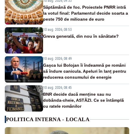
10 aug. 2026, 09:33
Săptămână de foc. Proiectele PNRR intră
la votul final: Parlamentul decide soarta a
peste 750 de milioane de euro
10 aug. 2026, 08:53
Greva generală, din nou în sănătate?
10 aug. 2026, 08:49
Gașca lui Bolojan îi îndeamnă pe români
să îndure canicula. Apeluri în lanț pentru
reducerea consumului de energie
10 aug. 2026, 08:45
BNR decide dacă menține sau nu
dobânda-cheie, ASTĂZI. Ce se întâmplă
cu ratele românilor
POLITICA INTERNA - LOCALA