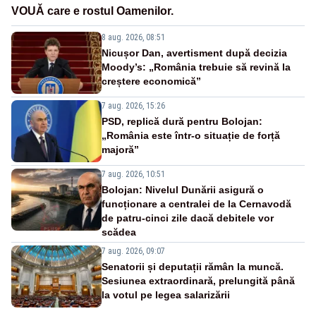
VOUǍ care e rostul Oamenilor.
8 aug. 2026, 08:51
Nicușor Dan, avertisment după decizia
Moody’s: „România trebuie să revină la
creștere economică”
7 aug. 2026, 15:26
PSD, replică dură pentru Bolojan:
„România este într-o situație de forță
majoră”
7 aug. 2026, 10:51
Bolojan: Nivelul Dunării asigură o
funcționare a centralei de la Cernavodă
de patru-cinci zile dacă debitele vor
scădea
7 aug. 2026, 09:07
Senatorii și deputații rămân la muncă.
Sesiunea extraordinară, prelungită până
la votul pe legea salarizării