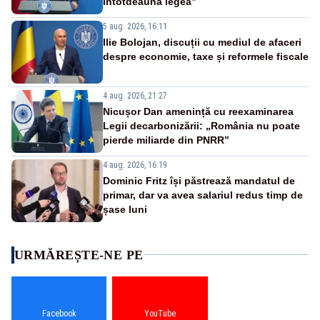
întotdeauna legea”
5 aug. 2026, 16:11
Ilie Bolojan, discuții cu mediul de afaceri
despre economie, taxe și reformele fiscale
4 aug. 2026, 21:27
Nicușor Dan amenință cu reexaminarea
Legii decarbonizării: „România nu poate
pierde miliarde din PNRR”
4 aug. 2026, 16:19
Dominic Fritz își păstrează mandatul de
primar, dar va avea salariul redus timp de
șase luni
URMĂREȘTE-NE PE
Facebook
YouTube