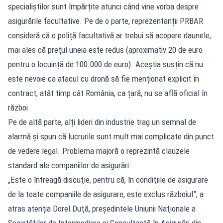
specialiștilor sunt împărțite atunci când vine vorba despre
asigurările facultative. Pe de o parte, reprezentanții PRBAR
consideră că o poliță facultativă ar trebui să acopere daunele,
mai ales că prețul uneia este redus (aproximativ 20 de euro
pentru o locuință de 100.000 de euro). Aceștia susțin că nu
este nevoie ca atacul cu dronă să fie menționat explicit în
contract, atât timp cât România, ca țară, nu se află oficial în
război.
Pe de altă parte, alți lideri din industrie trag un semnal de
alarmă și spun că lucrurile sunt mult mai complicate din punct
de vedere legal. Problema majoră o reprezintă clauzele
standard ale companiilor de asigurări.
„Este o întreagă discuţie, pentru că, în condiţiile de asigurare
de la toate companiile de asigurare, este exclus războiul”, a
atras atenția Dorel Duţă, preşedintele Uniunii Naţionale a
Societăţilor de Intermediere şi Consultanţă în Asigurări din