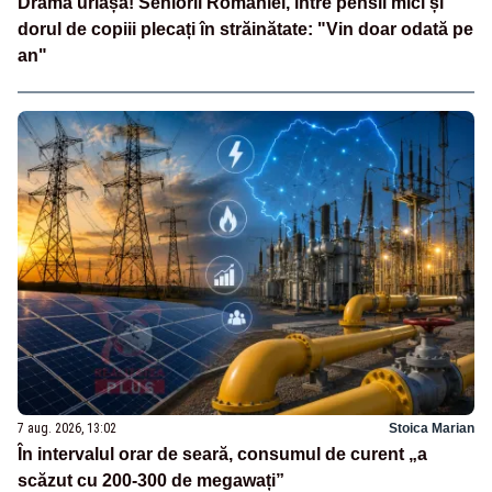
Dramă uriașă! Seniorii României, între pensii mici și
dorul de copiii plecați în străinătate: "Vin doar odată pe
an"
7 aug. 2026, 13:02
Stoica Marian
În intervalul orar de seară, consumul de curent „a
scăzut cu 200-300 de megawați”