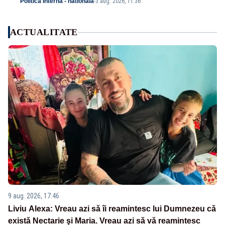
Politica Interna - nationala
-
3 aug. 2026, 11:36
ACTUALITATE
9 aug. 2026, 17:46
Liviu Alexa: Vreau azi sǎ îi reamintesc lui Dumnezeu cǎ
existǎ Nectarie şi Maria. Vreau azi sǎ vǎ reamintesc