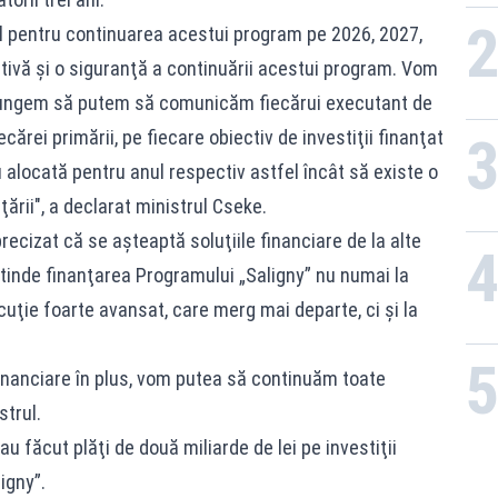
TE
 pentru continuarea acestui program pe 2026, 2027,
tivă şi o siguranţă a continuării acestui program. Vom
ajungem să putem să comunicăm fiecărui executant de
ecărei primării, pe fiecare obiectiv de investiţii finanţat
i alocată pentru anul respectiv astfel încât să existe o
nţării", a declarat ministrul Cseke.
precizat că se aşteaptă soluţiile financiare de la alte
xtinde finanţarea Programului „Saligny” nu numai la
cuţie foarte avansat, care merg mai departe, ci şi la
inanciare în plus, vom putea să continuăm toate
strul.
u făcut plăţi de două miliarde de lei pe investiţii
igny”.