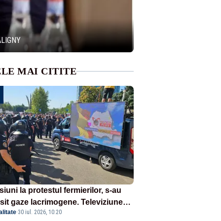
ALIGNY
LE MAI CITITE
iuni la protestul fermierilor, s-au
osit gaze lacrimogene. Televiziunea
litate
·
30 iul. 2026, 10:20
orului face apel la calm – LIVE