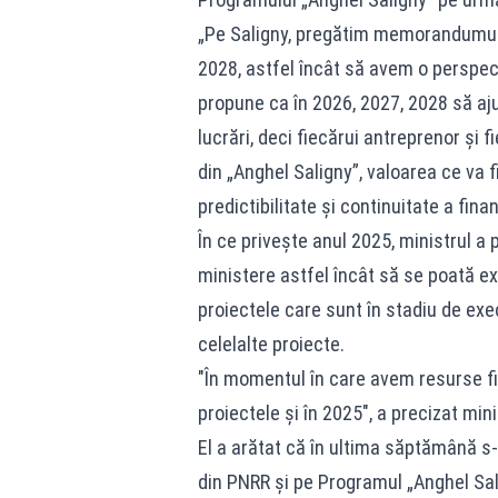
„Pe Saligny, pregătim memorandumul
2028, astfel încât să avem o perspec
propune ca în 2026, 2027, 2028 să 
lucrări, deci fiecărui antreprenor şi fi
din „Anghel Saligny”, valoarea ce va f
predictibilitate şi continuitate a fina
În ce priveşte anul 2025, ministrul a 
ministere astfel încât să se poată e
proiectele care sunt în stadiu de exe
celelalte proiecte.
"În momentul în care avem resurse f
proiectele şi în 2025", a precizat mini
El a arătat că în ultima săptămână s-a
din PNRR şi pe Programul „Anghel Sal