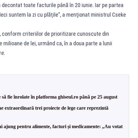
econtat toate facturile până în 20 iunie. Iar pe partea
, deci suntem la zi cu plăţile", a menţionat ministrul Cseke
, conform criteriilor de prioritizare cunoscute din
 milioane de lei, urmând ca, în a doua parte a lunii
re.
să fie înrolate în platforma ghiseul.ro până pe 25 august
e extraordinară trei proiecte de lege care reprezintă
i ajung pentru alimente, facturi și medicamente: „Au votat