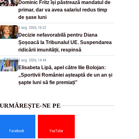
Dominic Fritz își păstrează mandatul de
primar, dar va avea salariul redus timp
de șase luni
3 aug. 2026, 16:22
Decizie nefavorabilă pentru Diana
Șoșoacă la Tribunalul UE. Suspendarea
ridicării imunității, respinsă
3 aug. 2026, 14:44
Elisabeta Lipă, apel către Ilie Bolojan:
„Sportivii României așteaptă de un an și
șapte luni să fie premiați”
URMĂREȘTE-NE PE
Facebook
YouTube