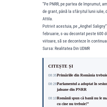
"Pe PNRR, pe partea de împrumut, am d
de grant, până la sfârşitul lunii iulie
Attila.
Potrivit acestuia, pe „Anghel Saligny”
februarie, s-au decontat peste 600 de
viitoare, să se deconteze în continua
Sursa: Realitatea Din UDMR
CITEȘTE ȘI
Primăriile din România trebuie 
08:35
Parlamentul a adoptat în sesiun
08:28
jaloane din PNRR
Românii spun că banii nu le ma
08:10
cu cine nu trebuie!”