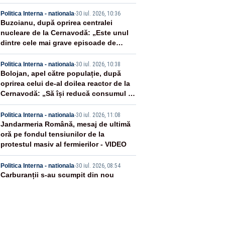
XT
2
Politica Interna - nationala
-
30 iul. 2026, 10:36
Buzoianu, după oprirea centralei
nucleare de la Cernavodă: „Este unul
dintre cele mai grave episoade de
secetă din ultimii ani de zile”
3
Politica Interna - nationala
-
30 iul. 2026, 10:38
Bolojan, apel către populație, după
oprirea celui de-al doilea reactor de la
Cernavodă: „Să își reducă consumul în
orele de seară”
4
Politica Interna - nationala
-
30 iul. 2026, 11:08
Jandarmeria Română, mesaj de ultimă
oră pe fondul tensiunilor de la
protestul masiv al fermierilor - VIDEO
5
Politica Interna - nationala
-
30 iul. 2026, 08:54
Carburanții s-au scumpit din nou