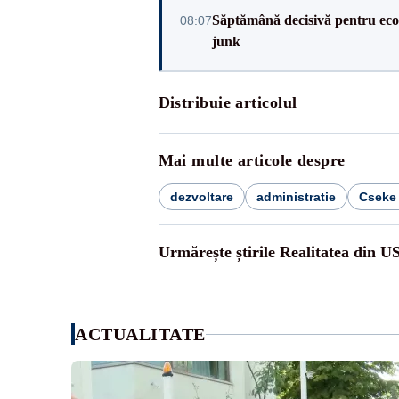
Săptămână decisivă pentru ec
08:07
junk
Distribuie articolul
Mai multe articole despre
dezvoltare
administratie
Cseke 
Urmărește știrile Realitatea din U
ACTUALITATE