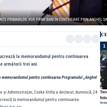
NȚE PRIMARILOR. VOR PRIMI BANI ÎN CONTINUARE PRIN ANGHEL S
CE
1
 lucrează la memorandumul pentru continuarea
 următorii trei ani.
ă la memorandumul pentru continuarea Programului „Anghel
ce şi Administraţiei, Cseke Attila a declarat, duminică, 24
Tens
fol
 lucrează la memorandumul pentru continuarea
Actua
Pop
orii trei ani.