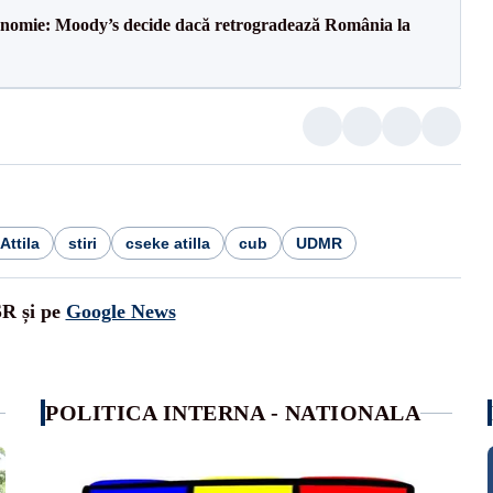
onomie: Moody’s decide dacă retrogradează România la
Attila
stiri
cseke atilla
cub
UDMR
SR și pe
Google News
POLITICA INTERNA - NATIONALA