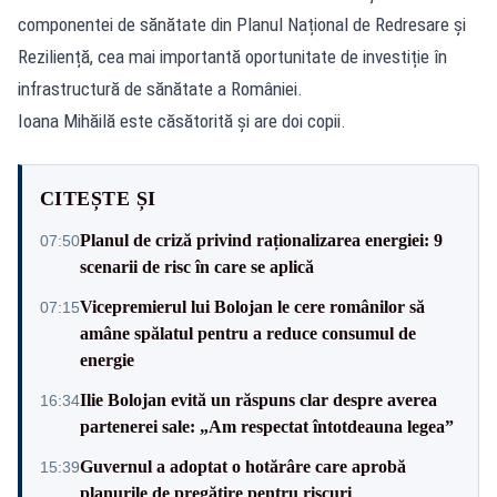
componentei de sănătate din Planul Național de Redresare și
Reziliență, cea mai importantă oportunitate de investiție în
infrastructură de sănătate a României.
Ioana Mihăilă este căsătorită și are doi copii.
CITEȘTE ȘI
Planul de criză privind raționalizarea energiei: 9
07:50
scenarii de risc în care se aplică
Vicepremierul lui Bolojan le cere românilor să
07:15
amâne spălatul pentru a reduce consumul de
energie
Ilie Bolojan evită un răspuns clar despre averea
16:34
partenerei sale: „Am respectat întotdeauna legea”
Guvernul a adoptat o hotărâre care aprobă
15:39
planurile de pregătire pentru riscuri