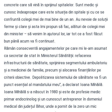
concrete care să vină în sprijinul spitalelor. Sunt medic și
cunosc îndeaproape care este situația din spitale și cu ce se
confruntă colegii mei de mai bine de un an. Au nevoie de soluții
ferme și clare și asta îmi propun să fac, alături de colegii mei
din minister – să venim în ajutorul lor, iar tot ce a fost făcut
bun până acum va fi continuat.
Rămân consecventă angajamentelor pe care mi le-am asumat
ca secretar de stat în Ministerul Sănătății: refacerea
infrastructurii de sănătate, sprijinirea segmentului ambulatoriu
și a medicinei de familie, precum și alocarea finanțărilor pe
criterii obiective. Depolitizarea sistemului de sănătate va fi un
punct esențial al mandatului meu", a declarat Ioana Mihăilă.
Ioana Mihăilă s-a născut în 1980 și este de profesie medic
primar endocrinolog și un cunoscut antreprenor în domeniul
medical din județul Bihor, unde a pornit de la zero un mic