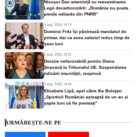
Nicușor Dan amenință cu reexaminarea
Legii decarbonizării: „România nu poate
pierde miliarde din PNRR”
4 aug. 2026, 16:19
Dominic Fritz își păstrează mandatul de
primar, dar va avea salariul redus timp de
șase luni
3 aug. 2026, 16:22
Decizie nefavorabilă pentru Diana
Șoșoacă la Tribunalul UE. Suspendarea
ridicării imunității, respinsă
3 aug. 2026, 14:44
Elisabeta Lipă, apel către Ilie Bolojan:
„Sportivii României așteaptă de un an și
șapte luni să fie premiați”
URMĂREȘTE-NE PE