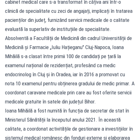
cabinet medical care s-a transformat în câțiva ani într-o
clinică de specialitate cu zeci de angajați, implicați în tratarea
pacienților din județ, furnizând servicii medicale de o calitate
evaluată la superlativ de instituțiile de specialitate.
Absolventă a Facultății de Medicină din cadrul Universității de
Medicină și Farmacie „Iuliu Hațieganu" Cluj-Napoca, Ioana
Mihăilă s-a clasat între primii 100 de candidați pe țară la
examenul național de rezidențiat, profesând ca medic
endocrinolog în Cluj și în Oradea, iar în 2016 a promovat cu
nota 10 examenul pentru obținerea gradului de medic primar. A
coordonat caravane medicale prin care au fost oferite servicii
medicale gratuite în satele din județul Bihor.
Ioana Mihăilă a fost numită în funcția de secretar de stat în
Ministerul Sănătății la începutul anului 2021. În această
calitate, a coordonat activitățile de gestionare a investițiilor în
sistemul medical românesc din fonduri externe și elaborarea