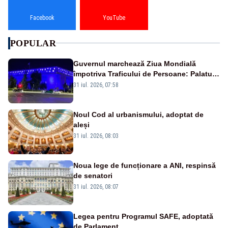
Facebook
YouTube
POPULAR
Guvernul marchează Ziua Mondială
împotriva Traficului de Persoane: Palatul
Victoria, iluminat în albastru
31 iul. 2026, 07:58
Noul Cod al urbanismului, adoptat de
aleși
31 iul. 2026, 08:03
Noua lege de funcționare a ANI, respinsă
de senatori
31 iul. 2026, 08:07
Legea pentru Programul SAFE, adoptată
de Parlament