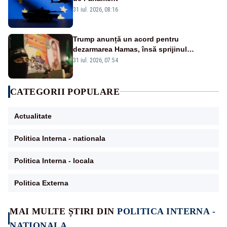
31 iul. 2026, 08:16
Trump anunță un acord pentru
dezarmarea Hamas, însă sprijinul
Israelului rămâne incert
31 iul. 2026, 07:54
CATEGORII POPULARE
Actualitate
Politica Interna - nationala
Politica Interna - locala
Politica Externa
MAI MULTE ȘTIRI DIN
POLITICA INTERNA -
NATIONALA