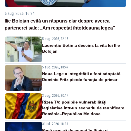
6 aug. 2026, 16:34
Ilie Bolojan evită un răspuns clar despre averea
partenerei sale: „Am respectat întotdeauna legea”
5 aug. 2026, 22:15
Laurențiu Botin a descins la vila lui Ilie
Bolojan
5 aug. 2026, 18:47
Noua Lege a integrității a fost adoptată.
Dominic Fritz pierde funcția de primar
3 aug. 2026, 20:14
Rizea TV: posibile vulnerabilități
legislative într-un scenariu de reunificare
România–Republica Moldova
31 iul. 2026, 18:33
Pană masivă de curent în Sibiu și