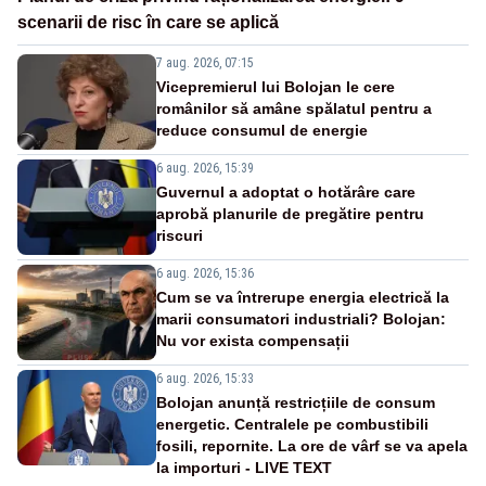
scenarii de risc în care se aplică
7 aug. 2026, 07:15
Vicepremierul lui Bolojan le cere
românilor să amâne spălatul pentru a
reduce consumul de energie
6 aug. 2026, 15:39
Guvernul a adoptat o hotărâre care
aprobă planurile de pregătire pentru
riscuri
6 aug. 2026, 15:36
Cum se va întrerupe energia electrică la
marii consumatori industriali? Bolojan:
Nu vor exista compensații
6 aug. 2026, 15:33
Bolojan anunță restricțiile de consum
energetic. Centralele pe combustibili
fosili, repornite. La ore de vârf se va apela
la importuri - LIVE TEXT